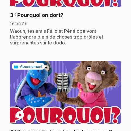
.
3
: Pourquoi on dort?
19 min 7 s
.
Waouh, tes amis Félix et Pénélope vont
t'apprendre plein de choses trop drôles et
surprenantes sur le dodo.
Abonnement
play_circle