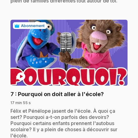
plein de familles différentes tout autour de toi.
Abonnement
play_circle
.
7
: Pourquoi on doit aller à l'école?
17 min 55 s
.
Félix et Pénélope jasent de l'école. À quoi ça
sert? Pourquoi a-t-on parfois des devoirs?
Pourquoi certains enfants prennent l'autobus
scolaire? Il y a plein de choses à découvrir sur
l'école.