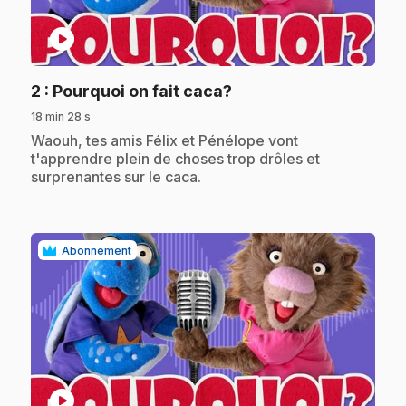
play_circle
.
2
: Pourquoi on fait caca?
18 min 28 s
.
Waouh, tes amis Félix et Pénélope vont
t'apprendre plein de choses trop drôles et
surprenantes sur le caca.
Abonnement
play_circle