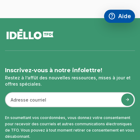
help
Aide
Accéder à l
,Ce lien s'
pied
de
page
Inscrivez-vous à notre infolettre!
Restez à l’affût des nouvelles ressources, mises à jour et
offres spéciales.
En soumettant vos coordonnées, vous donnez votre consentement
pour recevoir des courriels et autres communications électroniques
de TFO. Vous pouvez à tout moment retirer ce consentement en vous
désabonnant.