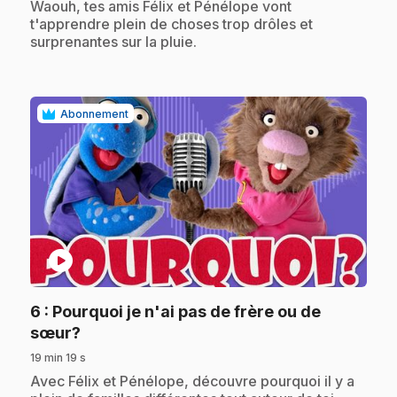
.
Waouh, tes amis Félix et Pénélope vont
t'apprendre plein de choses trop drôles et
surprenantes sur la pluie.
Abonnement
play_circle
6
: Pourquoi je n'ai pas de frère ou de
.
sœur?
19 min 19 s
.
Avec Félix et Pénélope, découvre pourquoi il y a