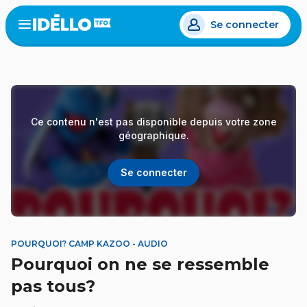
Aller
Se connecter
au
Open
the
contenu
menu
principal
Ce contenu n'est pas disponible depuis votre zone
géographique.
Se connecter
POURQUOI? CAMP KAZOO - AUDIO
Pourquoi on ne se ressemble
pas tous?