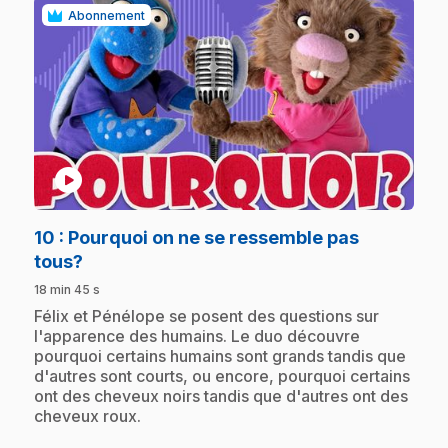
Abonnement
play_circle
10
: Pourquoi on ne se ressemble pas
.
tous?
18 min 45 s
.
Félix et Pénélope se posent des questions sur
l'apparence des humains. Le duo découvre
pourquoi certains humains sont grands tandis que
d'autres sont courts, ou encore, pourquoi certains
ont des cheveux noirs tandis que d'autres ont des
cheveux roux.