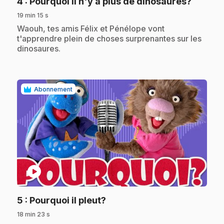
.
4
: Pourquoi il n'y a plus de dinosaures?
19 min 15 s
.
Waouh, tes amis Félix et Pénélope vont
t'apprendre plein de choses surprenantes sur les
dinosaures.
Abonnement
play_circle
.
5
: Pourquoi il pleut?
18 min 23 s