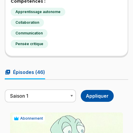
Compétences :
Apprentissage autonome
Collaboration
Communication
Pensée critique
video_library
Épisodes (
46
)
Abonnement