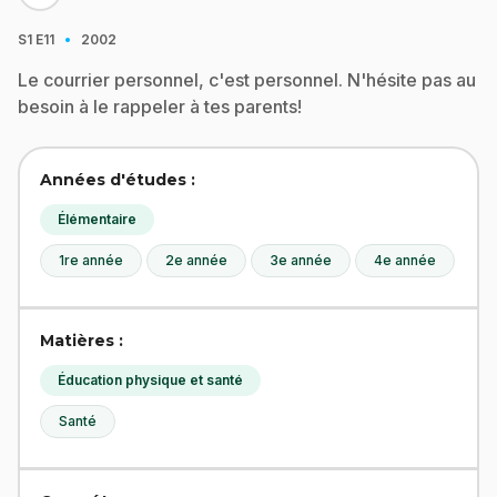
·
S1
E11
2002
Le courrier personnel, c'est personnel. N'hésite pas au
besoin à le rappeler à tes parents!
Années d'études :
Élémentaire
1re année
2e année
3e année
4e année
Matières :
Éducation physique et santé
Santé