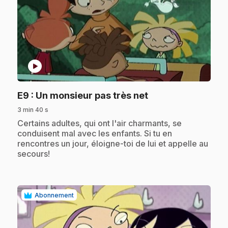
play_circle
.
E9
: Un monsieur pas très net
3 min 40 s
.
Certains adultes, qui ont l'air charmants, se
conduisent mal avec les enfants. Si tu en
rencontres un jour, éloigne-toi de lui et appelle au
secours!
Abonnement