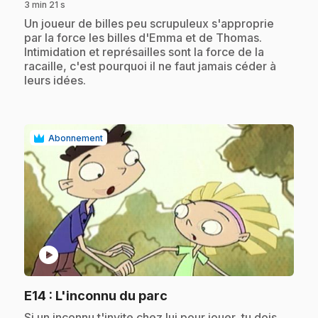
3 min 21 s
.
Un joueur de billes peu scrupuleux s'approprie
par la force les billes d'Emma et de Thomas.
Intimidation et représailles sont la force de la
racaille, c'est pourquoi il ne faut jamais céder à
leurs idées.
Abonnement
play_circle
.
E14
: L'inconnu du parc
.
Si un inconnu t'invite chez lui pour jouer, tu dois