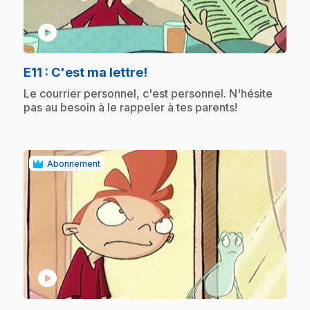
play_circle
.
E11
: C'est ma lettre!
.
Le courrier personnel, c'est personnel. N'hésite
pas au besoin à le rappeler à tes parents!
Abonnement
play_circle