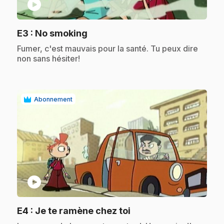
play_circle
.
E3
: No smoking
.
Fumer, c'est mauvais pour la santé. Tu peux dire
non sans hésiter!
Abonnement
play_circle
.
E4
: Je te ramène chez toi