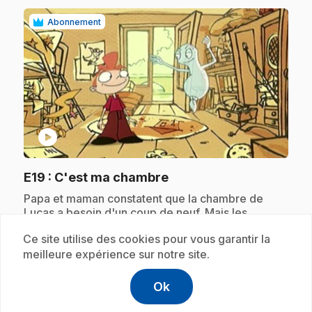
Abonnement
play_circle
.
E19
: C'est ma chambre
.
Papa et maman constatent que la chambre de
Lucas a besoin d'un coup de neuf. Mais les
parents font leur choix sans consulter Lucas. De
Ce site utilise des cookies pour vous garantir la
son coté, Lucas a son idée sur ce qu'il veut; il
arrivera à l'exprimer grâce à l'aide de Célestin.
meilleure expérience sur notre site.
Ok
help
Aide
Accéder à l
,Ce lien s'
Abonnement