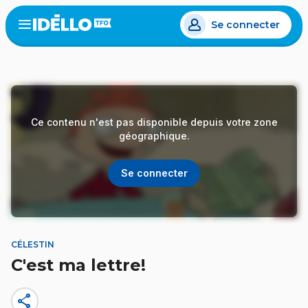
Aller
Se connecter
au
Open
the
contenu
menu
principal
Ce contenu n'est pas disponible depuis votre zone
géographique.
Se connecter
CÉLESTIN
C'est ma lettre!
share