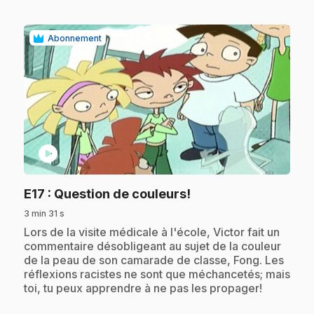
Abonnement
play_circle
.
E17
: Question de couleurs!
3 min 31 s
.
Lors de la visite médicale à l'école, Victor fait un
commentaire désobligeant au sujet de la couleur
de la peau de son camarade de classe, Fong. Les
réflexions racistes ne sont que méchancetés; mais
toi, tu peux apprendre à ne pas les propager!