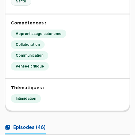
Santé
Compétences :
Apprentissage autonome
Collaboration
Communication
Pensée critique
Thématiques :
Intimidation
video_library
Épisodes (
46
)