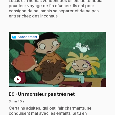
.
Lucas et Thomas vendent des billets de tombola
pour leur voyage de fin d'année. Ils ont pour
consigne de ne jamais se séparer et de ne pas
entrer chez des inconnus.
Abonnement
play_circle
.
E9
: Un monsieur pas très net
3 min 40 s
.
Certains adultes, qui ont l'air charmants, se
conduisent mal avec les enfants. Si tu en