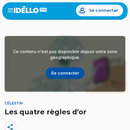
Aller
Se connecter
au
Open
the
contenu
menu
principal
Ce contenu n'est pas disponible depuis votre zone
géographique.
Se connecter
CÉLESTIN
Les quatre règles d'or
share