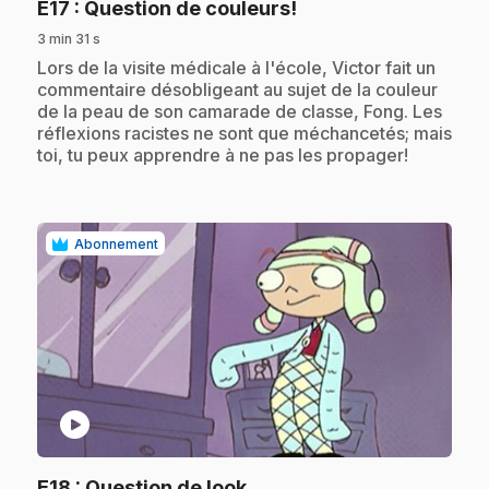
.
E17
: Question de couleurs!
3 min 31 s
.
Lors de la visite médicale à l'école, Victor fait un
commentaire désobligeant au sujet de la couleur
de la peau de son camarade de classe, Fong. Les
réflexions racistes ne sont que méchancetés; mais
toi, tu peux apprendre à ne pas les propager!
Abonnement
play_circle
.
E18
: Question de look