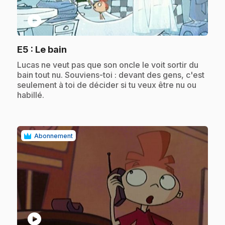
play_circle
.
E5
: Le bain
.
Lucas ne veut pas que son oncle le voit sortir du
bain tout nu. Souviens-toi : devant des gens, c'est
seulement à toi de décider si tu veux être nu ou
habillé.
Abonnement
play_circle