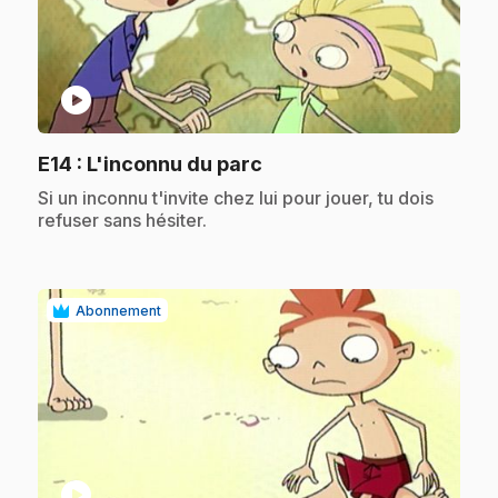
play_circle
.
E14
: L'inconnu du parc
.
Si un inconnu t'invite chez lui pour jouer, tu dois
refuser sans hésiter.
Abonnement
play_circle