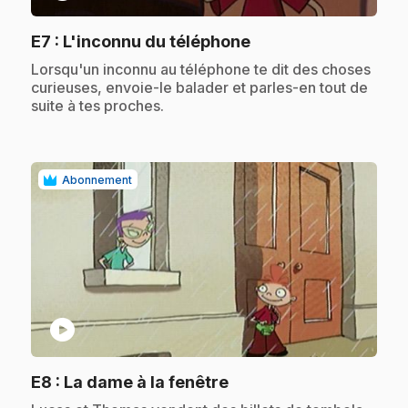
.
E7
: L'inconnu du téléphone
.
Lorsqu'un inconnu au téléphone te dit des choses
curieuses, envoie-le balader et parles-en tout de
suite à tes proches.
Abonnement
play_circle
.
E8
: La dame à la fenêtre