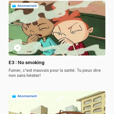
Abonnement
play_circle
.
E3
: No smoking
.
Fumer, c'est mauvais pour la santé. Tu peux dire
non sans hésiter!
Abonnement