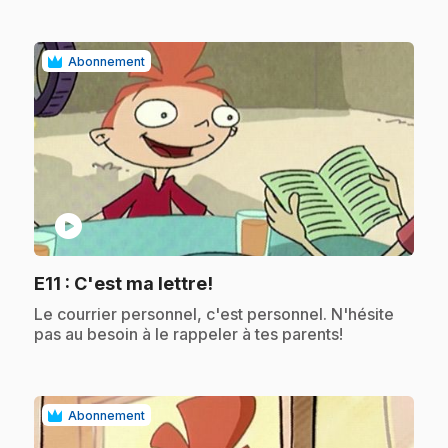
Abonnement
play_circle
.
E11
: C'est ma lettre!
.
Le courrier personnel, c'est personnel. N'hésite
pas au besoin à le rappeler à tes parents!
Abonnement