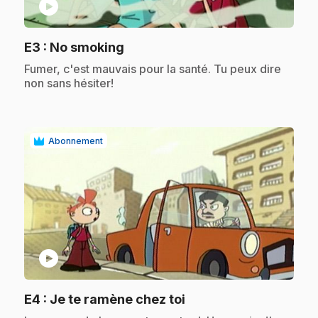
play_circle
.
E3
: No smoking
.
Fumer, c'est mauvais pour la santé. Tu peux dire
non sans hésiter!
Abonnement
play_circle
.
E4
: Je te ramène chez toi