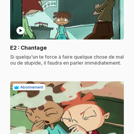
play_circle
.
E2
: Chantage
.
Si quelqu'un te force à faire quelque chose de mal
ou de stupide, il faudra en parler immédiatement.
Abonnement