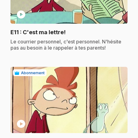
play_circle
.
E11
: C'est ma lettre!
.
Le courrier personnel, c'est personnel. N'hésite
pas au besoin à le rappeler à tes parents!
Abonnement
play_circle