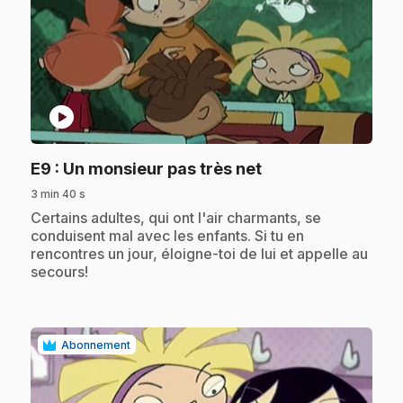
play_circle
.
E9
: Un monsieur pas très net
3 min 40 s
.
Certains adultes, qui ont l'air charmants, se
conduisent mal avec les enfants. Si tu en
rencontres un jour, éloigne-toi de lui et appelle au
secours!
Abonnement