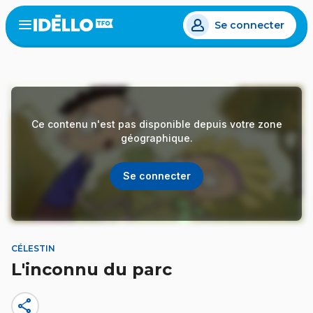
Aller
Se connecter
au
Open
the
contenu
menu
principal
Ce contenu n'est pas disponible depuis votre zone
géographique.
Se connecter
CÉLESTIN
L'inconnu du parc
share