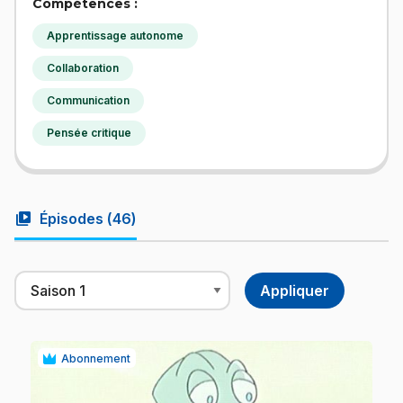
Compétences :
Apprentissage autonome
Collaboration
Communication
Pensée critique
video_library
Épisodes (
46
)
Abonnement