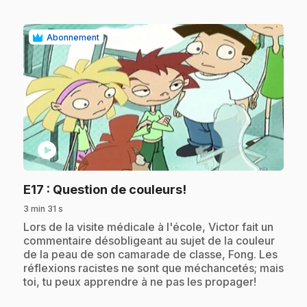
Abonnement
play_circle
.
E17
: Question de couleurs!
3 min 31 s
.
Lors de la visite médicale à l'école, Victor fait un
commentaire désobligeant au sujet de la couleur
de la peau de son camarade de classe, Fong. Les
réflexions racistes ne sont que méchancetés; mais
toi, tu peux apprendre à ne pas les propager!