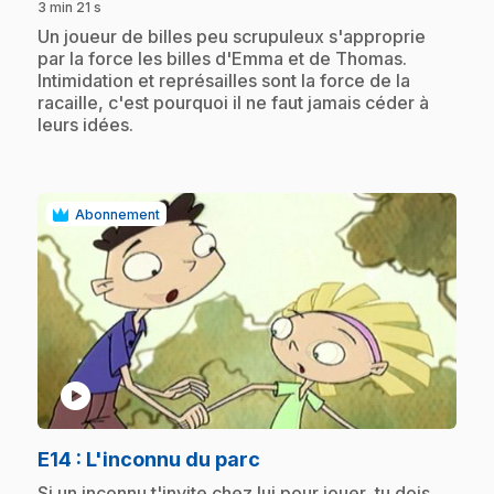
3 min 21 s
.
Un joueur de billes peu scrupuleux s'approprie
par la force les billes d'Emma et de Thomas.
Intimidation et représailles sont la force de la
racaille, c'est pourquoi il ne faut jamais céder à
leurs idées.
Abonnement
play_circle
.
E14
: L'inconnu du parc
.
Si un inconnu t'invite chez lui pour jouer, tu dois