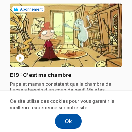
Abonnement
play_circle
.
E19
: C'est ma chambre
.
Papa et maman constatent que la chambre de
Lucas a besoin d'un coup de neuf. Mais les
parents font leur choix sans consulter Lucas. De
Ce site utilise des cookies pour vous garantir la
son coté, Lucas a son idée sur ce qu'il veut; il
arrivera à l'exprimer grâce à l'aide de Célestin.
meilleure expérience sur notre site.
Ok
help
Aide
Accéder à l
,Ce lien s'
Abonnement