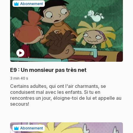
Abonnement
play_circle
.
E9
: Un monsieur pas très net
3 min 40 s
.
Certains adultes, qui ont l'air charmants, se
conduisent mal avec les enfants. Si tu en
rencontres un jour, éloigne-toi de lui et appelle au
secours!
Abonnement