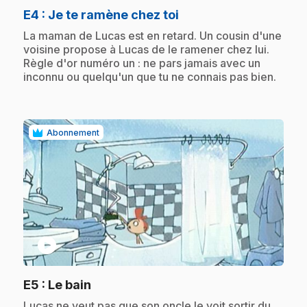
.
E4
: Je te ramène chez toi
.
La maman de Lucas est en retard. Un cousin d'une
voisine propose à Lucas de le ramener chez lui.
Règle d'or numéro un : ne pars jamais avec un
inconnu ou quelqu'un que tu ne connais pas bien.
Abonnement
play_circle
.
E5
: Le bain
.
Lucas ne veut pas que son oncle le voit sortir du