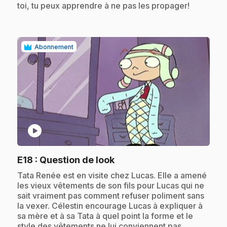
toi, tu peux apprendre à ne pas les propager!
Abonnement
play_circle
.
E18
: Question de look
.
Tata Renée est en visite chez Lucas. Elle a amené
les vieux vêtements de son fils pour Lucas qui ne
sait vraiment pas comment refuser poliment sans
la vexer. Célestin encourage Lucas à expliquer à
sa mère et à sa Tata à quel point la forme et le
style des vêtements ne lui conviennent pas.