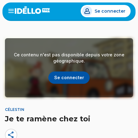
Aller
Se connecter
au
Open
the
contenu
menu
principal
Ce contenu n'est pas disponible depuis votre zone
géographique.
Se connecter
CÉLESTIN
Je te ramène chez toi
share