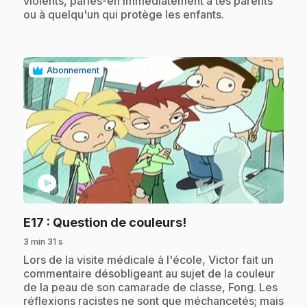
violents, parles-en immédiatement à tes parents
ou à quelqu'un qui protège les enfants.
Abonnement
play_circle
.
E17
: Question de couleurs!
3 min 31 s
.
Lors de la visite médicale à l'école, Victor fait un
commentaire désobligeant au sujet de la couleur
de la peau de son camarade de classe, Fong. Les
réflexions racistes ne sont que méchancetés; mais