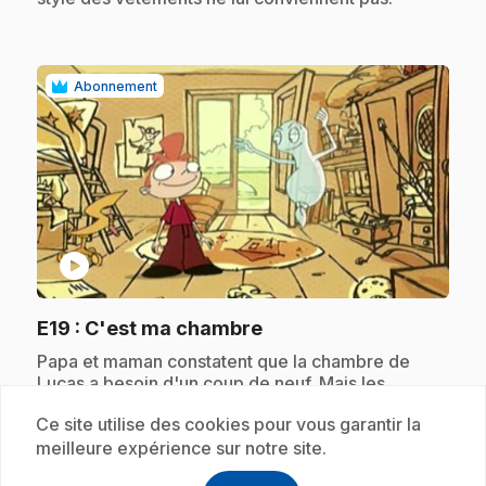
Abonnement
play_circle
.
E19
: C'est ma chambre
.
Papa et maman constatent que la chambre de
Lucas a besoin d'un coup de neuf. Mais les
parents font leur choix sans consulter Lucas. De
Ce site utilise des cookies pour vous garantir la
son coté, Lucas a son idée sur ce qu'il veut; il
arrivera à l'exprimer grâce à l'aide de Célestin.
meilleure expérience sur notre site.