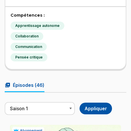
Compétences :
Apprentissage autonome
Collaboration
Communication
Pensée critique
video_library
Épisodes (
46
)
Abonnement