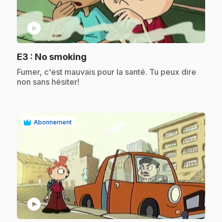
play_circle
.
E3
: No smoking
.
Fumer, c'est mauvais pour la santé. Tu peux dire
non sans hésiter!
Abonnement
play_circle