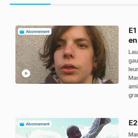
E1
Abonnement
en
.
Lau
gau
leu
play_circle
Mar
ami
gra
E
Abonnement
.
Mar