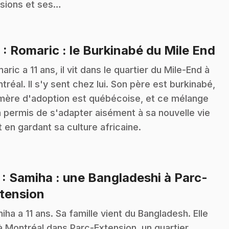
sions et ses…
.
6
: Romaric : le Burkinabé du Mile End
aric a 11 ans, il vit dans le quartier du Mile-End à
tréal. Il s'y sent chez lui. Son père est burkinabé,
mère d'adoption est québécoise, et ce mélange
 a permis de s'adapter aisément à sa nouvelle vie
t en gardant sa culture africaine.
7
: Samiha : une Bangladeshi à Parc-
.
tension
iha a 11 ans. Sa famille vient du Bangladesh. Elle
 à Montréal dans Parc-Extension, un quartier