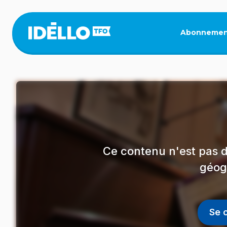
Aller
au
contenu
Abonnemen
principal
Ce contenu n'est pas d
géog
Se 