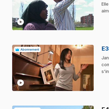
Ell
aim
play_circle
E
Abonnement
.
Jan
com
s'i
play_circle