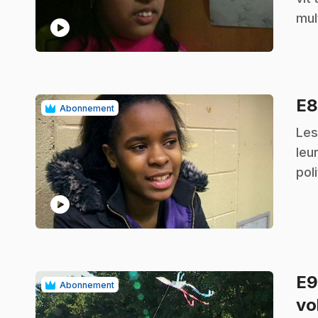
mul
play_circle
E
Abonnement
.
Les
leu
pol
play_circle
E
Abonnement
vo