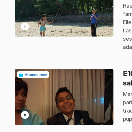
.
Hae
fam
Ell
play_circle
l'a
ses
ada
E
Abonnement
sa
.
Mar
par
tra
play_circle
pup