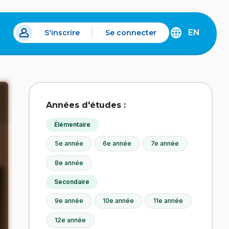
EN
S'inscrire
Se connecter
s un nouvel onglet.
DISCOVER
THE
ENGLISH
VERSION
OF
IDÉLLO.
Années d'études :
Élémentaire
5e année
6e année
7e année
8e année
Secondaire
9e année
10e année
11e année
12e année