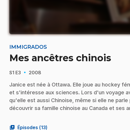
IMMIGRADOS
Mes ancêtres chinois
·
S1
E3
2008
Janice est née à Ottawa. Elle joue au hockey fé
et s'intéresse aux sciences. Lors d'un voyage a
qu'elle est aussi Chinoise, même si elle ne parle
découvrir sa famille chinoise au Canada et ses 
video_library
Épisodes (
13
)