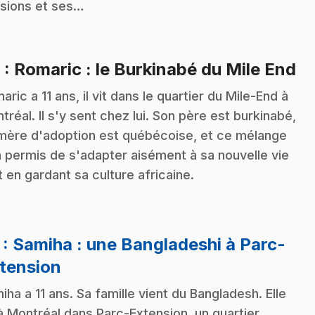
sions et ses…
.
6
: Romaric : le Burkinabé du Mile End
aric a 11 ans, il vit dans le quartier du Mile-End à
tréal. Il s'y sent chez lui. Son père est burkinabé,
mère d'adoption est québécoise, et ce mélange
 a permis de s'adapter aisément à sa nouvelle vie
t en gardant sa culture africaine.
7
: Samiha : une Bangladeshi à Parc-
.
tension
iha a 11 ans. Sa famille vient du Bangladesh. Elle
 à Montréal dans Parc-Extension, un quartier