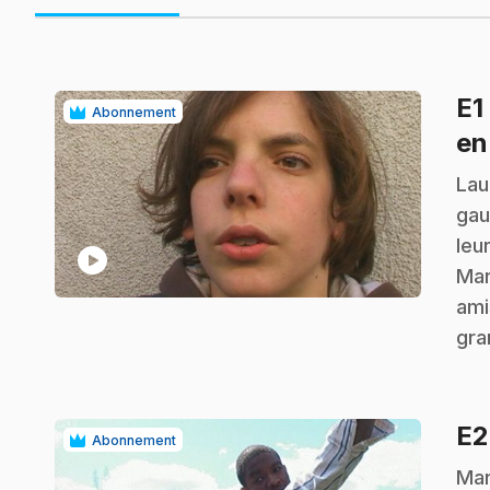
E1
Abonnement
en
.
Lau
gau
leu
play_circle
Mar
ami
gra
E
Abonnement
.
Mar