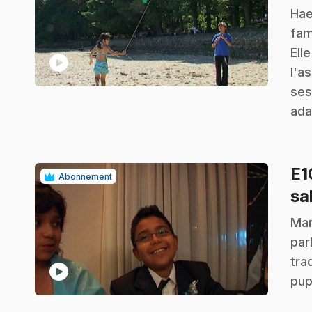
.
Hae
fam
Ell
play_circle
l'a
ses
ada
E
Abonnement
sa
.
Mar
par
tra
play_circle
pup