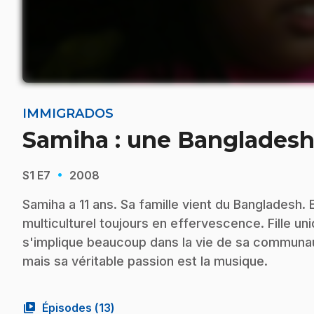
IMMIGRADOS
Samiha : une Bangladesh
·
S1
E7
2008
Samiha a 11 ans. Sa famille vient du Bangladesh. 
multiculturel toujours en effervescence. Fille uni
s'implique beaucoup dans la vie de sa communauté
mais sa véritable passion est la musique.
video_library
Épisodes (
13
)