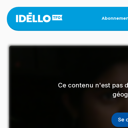
Aller
au
contenu
Abonnemen
principal
Ce contenu n'est pas d
géog
Se 