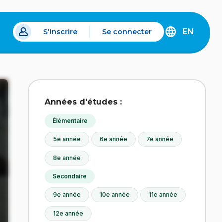
EN
S'inscrire
Se connecter
s un nouvel onglet.
DISCOVER
THE
ENGLISH
VERSION
OF
IDÉLLO.
Années d'études :
Élémentaire
5e année
6e année
7e année
8e année
Secondaire
9e année
10e année
11e année
12e année