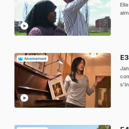
Ell
aim
play_circle
E
Abonnement
.
Jan
com
s'i
play_circle