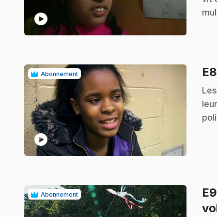
mul
play_circle
E
Abonnement
.
Les
leu
pol
play_circle
E
Abonnement
vo