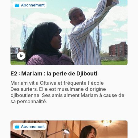
Abonnement
play_circle
.
E2
: Mariam : la perle de Djibouti
.
Mariam vit à Ottawa et fréquente l'école
Deslauriers. Elle est musulmane d'origine
djiboutienne. Ses amis aiment Mariam à cause de
sa personnalité.
Abonnement