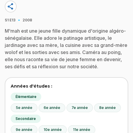
share
·
S1
E13
2008
M'mah est une jeune fille dynamique d'origine algéro-
sénégalaise. Elle adore le patinage artistique, le
jardinage avec sa mère, la cuisine avec sa grand-mère
wolof et les sorties avec ses amis. Caméra au poing,
elle nous raconte sa vie de jeune femme en devenir,
ses défis et sa réflexion sur notre société.
Années d'études :
Élémentaire
5e année
6e année
7e année
8e année
Secondaire
9e année
10e année
11e année