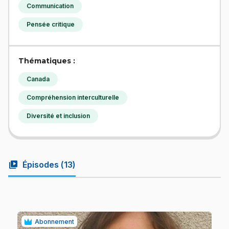
Communication
Pensée critique
Thématiques :
Canada
Compréhension interculturelle
Diversité et inclusion
video_library
Épisodes (
13
)
Abonnement