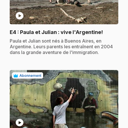
play_circle
.
E4
: Paula et Julian : vive l'Argentine!
.
Paula et Julian sont nés à Buenos Aires, en
Argentine. Leurs parents les entraînent en 2004
dans la grande aventure de l'immigration.
Abonnement
play_circle