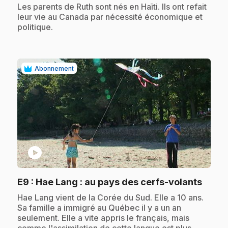
.
Les parents de Ruth sont nés en Haïti. Ils ont refait
leur vie au Canada par nécessité économique et
politique.
Abonnement
play_circle
.
E9
: Hae Lang : au pays des cerfs-volants
.
Hae Lang vient de la Corée du Sud. Elle a 10 ans.
Sa famille a immigré au Québec il y a un an
seulement. Elle a vite appris le français, mais
comme l'assimilation de cette langue est plus