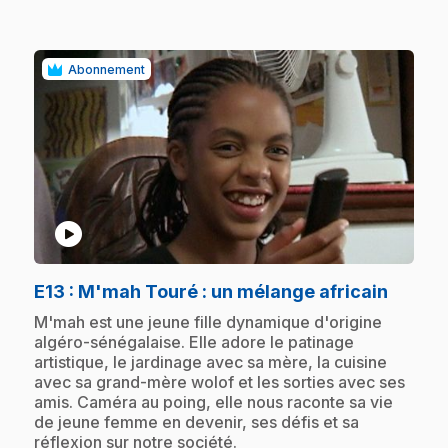
Abonnement
play_circle
.
E13
: M'mah Touré : un mélange africain
.
M'mah est une jeune fille dynamique d'origine
algéro-sénégalaise. Elle adore le patinage
artistique, le jardinage avec sa mère, la cuisine
avec sa grand-mère wolof et les sorties avec ses
amis. Caméra au poing, elle nous raconte sa vie
de jeune femme en devenir, ses défis et sa
réflexion sur notre société.