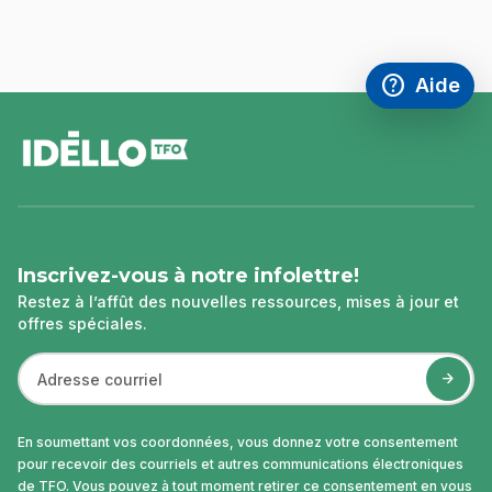
help
Aide
Accéder à l
,Ce lien s'
pied
de
page
Inscrivez-vous à notre infolettre!
Restez à l’affût des nouvelles ressources, mises à jour et
offres spéciales.
En soumettant vos coordonnées, vous donnez votre consentement
pour recevoir des courriels et autres communications électroniques
de TFO. Vous pouvez à tout moment retirer ce consentement en vous