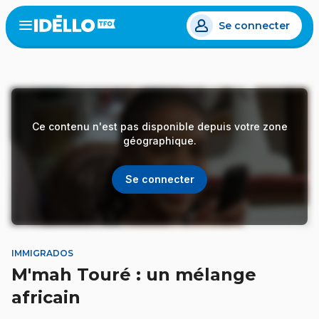
Aller
Se connecter
au
Open
the
contenu
menu
principal
Ce contenu n'est pas disponible depuis votre zone
géographique.
Se connecter
IMMIGRADOS
M'mah Touré : un mélange
africain