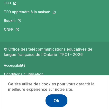
TFO
Ce lien s'ouvrira dans un nouvel onglet.
TFO apprendre à la maison
Ce lien s'ouvrira dans un nouvel o
Boukili
Ce lien s'ouvrira dans un nouvel onglet.
ONFR
Ce lien s'ouvrira dans un nouvel onglet.
© Office des télécommunications éducatives de
langue française de l'Ontario (TFO) - 2026
Accessibilité
Conditions d'utilisation
Politique de confidentialité
Ce site utilise des cookies pour vous garantir la
meilleure expérience sur notre site.
Ok