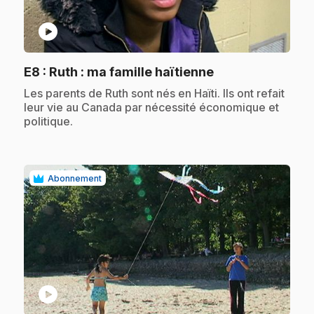
play_circle
.
E8
: Ruth : ma famille haïtienne
.
Les parents de Ruth sont nés en Haïti. Ils ont refait
leur vie au Canada par nécessité économique et
politique.
Abonnement
play_circle