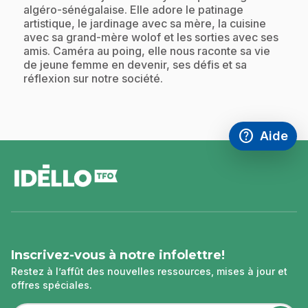
algéro-sénégalaise. Elle adore le patinage
artistique, le jardinage avec sa mère, la cuisine
avec sa grand-mère wolof et les sorties avec ses
amis. Caméra au poing, elle nous raconte sa vie
de jeune femme en devenir, ses défis et sa
réflexion sur notre société.
help
Aide
Accéder à l
,Ce lien s'
pied
de
page
Inscrivez-vous à notre infolettre!
Restez à l’affût des nouvelles ressources, mises à jour et
offres spéciales.