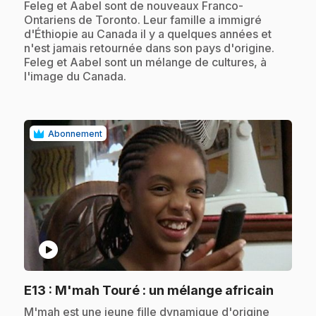
.
Feleg et Aabel sont de nouveaux Franco-
Ontariens de Toronto. Leur famille a immigré
d'Éthiopie au Canada il y a quelques années et
n'est jamais retournée dans son pays d'origine.
Feleg et Aabel sont un mélange de cultures, à
l'image du Canada.
Abonnement
play_circle
.
E13
: M'mah Touré : un mélange africain
.
M'mah est une jeune fille dynamique d'origine