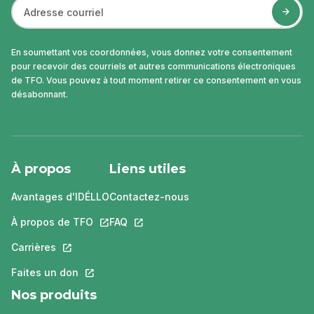
En soumettant vos coordonnées, vous donnez votre consentement
pour recevoir des courriels et autres communications électroniques
de TFO. Vous pouvez à tout moment retirer ce consentement en vous
désabonnant.
À propos
Liens utiles
Avantages d'IDÉLLO
Contactez-nous
À propos de TFO
Ce lien s'ouvrira dans un nouvel onglet.
FAQ
Ce lien s'ouvrira dans un nouvel ongle
Carrières
Ce lien s'ouvrira dans un nouvel onglet.
Faites un don
Ce lien s'ouvrira dans un nouvel onglet.
Nos produits