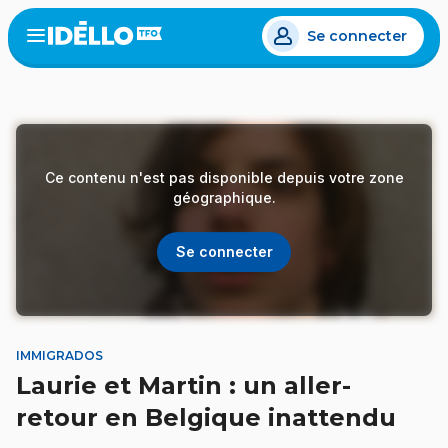
Aller
Se connecter
au
Open
the
contenu
menu
principal
Ce contenu n'est pas disponible depuis votre zone
géographique.
Se connecter
IMMIGRADOS
Laurie et Martin : un aller-
retour en Belgique inattendu