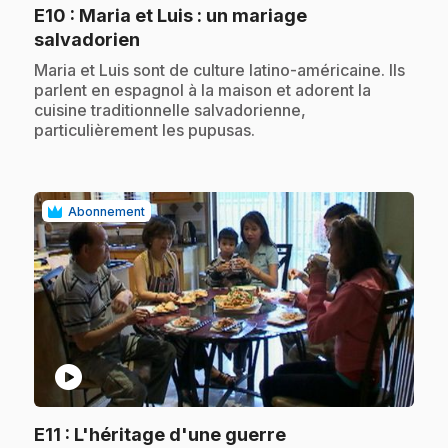
E10
: Maria et Luis : un mariage
.
salvadorien
.
Maria et Luis sont de culture latino-américaine. Ils
parlent en espagnol à la maison et adorent la
cuisine traditionnelle salvadorienne,
particulièrement les pupusas.
Abonnement
play_circle
.
E11
: L'héritage d'une guerre