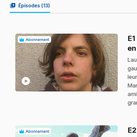
video_library
Épisodes (
13
)
E1
Abonnement
en
.
Lau
gau
leu
play_circle
Mar
ami
gra
E
Abonnement