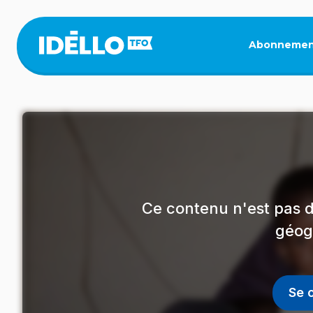
Aller
au
contenu
Abonnemen
principal
Ce contenu n'est pas d
géog
Se 