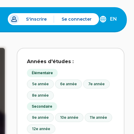
EN
S'inscrire
Se connecter
s un nouvel onglet.
DISCOVER
THE
ENGLISH
VERSION
OF
IDÉLLO.
Années d'études :
Élémentaire
5e année
6e année
7e année
8e année
Secondaire
9e année
10e année
11e année
12e année