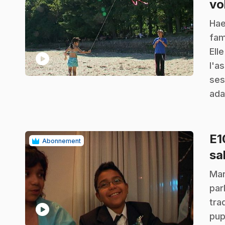
vo
.
Hae
fam
Ell
play_circle
l'a
ses
ada
E
Abonnement
sa
.
Mar
par
tra
play_circle
pup