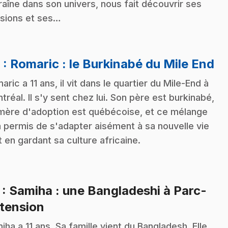
raîne dans son univers, nous fait découvrir ses
sions et ses…
.
6
: Romaric : le Burkinabé du Mile End
aric a 11 ans, il vit dans le quartier du Mile-End à
tréal. Il s'y sent chez lui. Son père est burkinabé,
mère d'adoption est québécoise, et ce mélange
 a permis de s'adapter aisément à sa nouvelle vie
t en gardant sa culture africaine.
7
: Samiha : une Bangladeshi à Parc-
.
tension
iha a 11 ans. Sa famille vient du Bangladesh. Elle