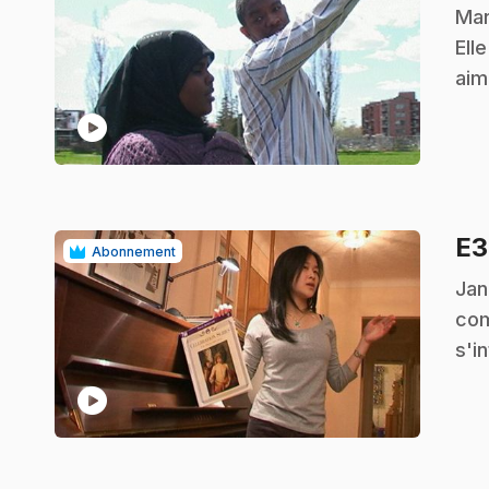
.
Mar
Ell
aim
play_circle
E
Abonnement
.
Jan
com
s'i
play_circle