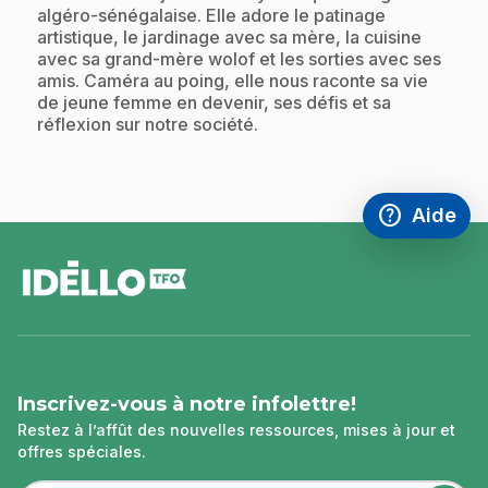
algéro-sénégalaise. Elle adore le patinage
artistique, le jardinage avec sa mère, la cuisine
avec sa grand-mère wolof et les sorties avec ses
amis. Caméra au poing, elle nous raconte sa vie
de jeune femme en devenir, ses défis et sa
réflexion sur notre société.
help
Aide
Accéder à l
,Ce lien s'
pied
de
page
Inscrivez-vous à notre infolettre!
Restez à l’affût des nouvelles ressources, mises à jour et
offres spéciales.