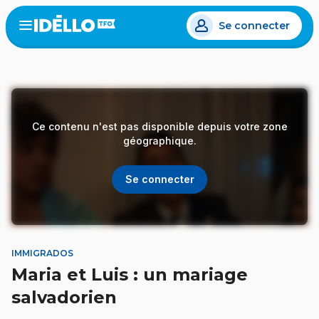
Aller
Se connecter
au
Open
the
contenu
menu
principal
Ce contenu n'est pas disponible depuis votre zone
géographique.
Se connecter
IMMIGRADOS
Maria et Luis : un mariage
salvadorien