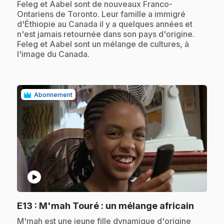
.
Feleg et Aabel sont de nouveaux Franco-
Ontariens de Toronto. Leur famille a immigré
d'Éthiopie au Canada il y a quelques années et
n'est jamais retournée dans son pays d'origine.
Feleg et Aabel sont un mélange de cultures, à
l'image du Canada.
Abonnement
play_circle
.
E13
: M'mah Touré : un mélange africain
.
M'mah est une jeune fille dynamique d'origine