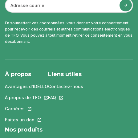
En soumettant vos coordonnées, vous donnez votre consentement
pour recevoir des courriels et autres communications électroniques
de TFO. Vous pouvez à tout moment retirer ce consentement en vous
désabonnant.
À propos
Liens utiles
Avantages d'IDÉLLO
Contactez-nous
À propos de TFO
Ce lien s'ouvrira dans un nouvel onglet.
FAQ
Ce lien s'ouvrira dans un nouvel ongle
Carrières
Ce lien s'ouvrira dans un nouvel onglet.
Faites un don
Ce lien s'ouvrira dans un nouvel onglet.
Nos produits