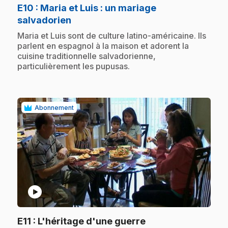
E10
: Maria et Luis : un mariage
.
salvadorien
.
Maria et Luis sont de culture latino-américaine. Ils
parlent en espagnol à la maison et adorent la
cuisine traditionnelle salvadorienne,
particulièrement les pupusas.
Abonnement
play_circle
.
E11
: L'héritage d'une guerre