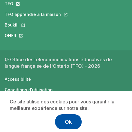
TFO
Ce lien s'ouvrira dans un nouvel onglet.
TFO apprendre à la maison
Ce lien s'ouvrira dans un nouvel o
Boukili
Ce lien s'ouvrira dans un nouvel onglet.
ONFR
Ce lien s'ouvrira dans un nouvel onglet.
© Office des télécommunications éducatives de
langue française de l'Ontario (TFO) - 2026
Accessibilité
Conditions d'utilisation
Politique de confidentialité
Ce site utilise des cookies pour vous garantir la
meilleure expérience sur notre site.
Ok