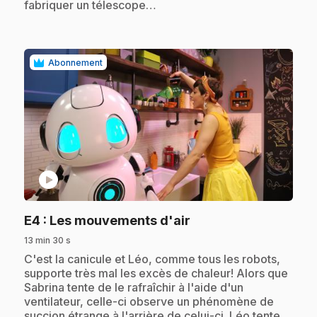
fabriquer un télescope…
Abonnement
play_circle
.
E4
: Les mouvements d'air
13 min 30 s
.
C'est la canicule et Léo, comme tous les robots,
supporte très mal les excès de chaleur! Alors que
Sabrina tente de le rafraîchir à l'aide d'un
ventilateur, celle-ci observe un phénomène de
succion étrange à l'arrière de celui-ci. Léo tente