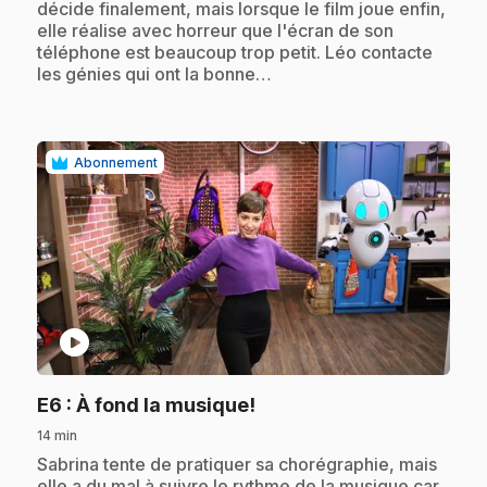
décide finalement, mais lorsque le film joue enfin,
elle réalise avec horreur que l'écran de son
téléphone est beaucoup trop petit. Léo contacte
les génies qui ont la bonne…
Abonnement
play_circle
.
E6
: À fond la musique!
14 min
.
Sabrina tente de pratiquer sa chorégraphie, mais
elle a du mal à suivre le rythme de la musique car