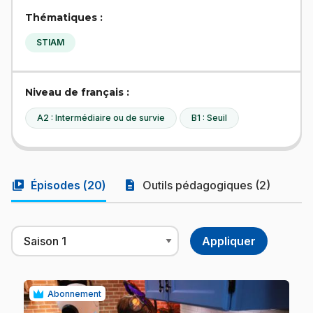
Thématiques :
STIAM
Niveau de français :
A2 : Intermédiaire ou de survie
B1 : Seuil
video_library
description
Épisodes (
20
)
Outils pédagogiques (2)
Abonnement