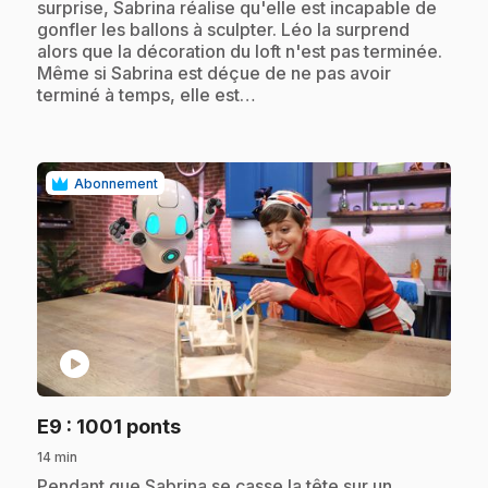
surprise, Sabrina réalise qu'elle est incapable de
gonfler les ballons à sculpter. Léo la surprend
alors que la décoration du loft n'est pas terminée.
Même si Sabrina est déçue de ne pas avoir
terminé à temps, elle est…
Abonnement
play_circle
.
E9
: 1001 ponts
14 min
.
Pendant que Sabrina se casse la tête sur un