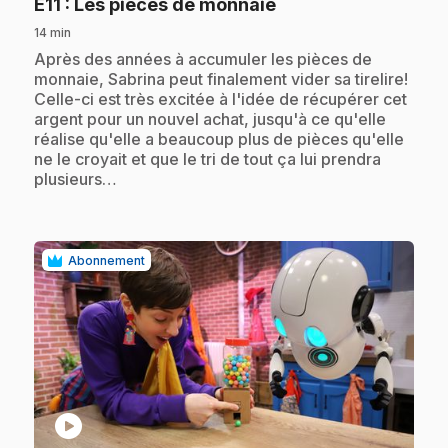
.
E11
: Les pièces de monnaie
14 min
.
Après des années à accumuler les pièces de
monnaie, Sabrina peut finalement vider sa tirelire!
Celle-ci est très excitée à l'idée de récupérer cet
argent pour un nouvel achat, jusqu'à ce qu'elle
réalise qu'elle a beaucoup plus de pièces qu'elle
ne le croyait et que le tri de tout ça lui prendra
plusieurs…
Abonnement
play_circle