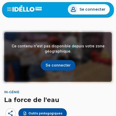
Aller
Se connecter
au
Open
the
contenu
menu
principal
Ce contenu n'est pas disponible depuis votre zone
géographique.
Se connecter
IN-GÉNIE
La force de l'eau
share
description
Outils pédagogiques