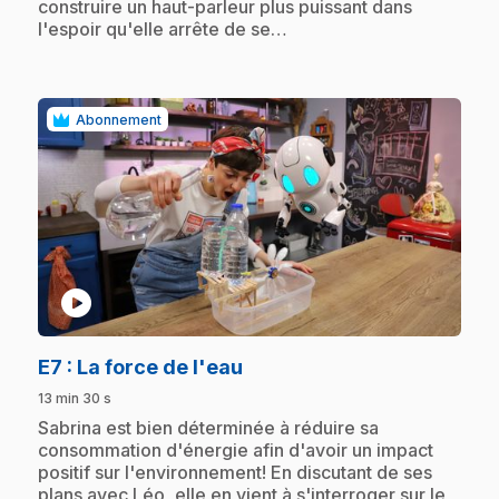
construire un haut-parleur plus puissant dans
l'espoir qu'elle arrête de se…
Abonnement
play_circle
.
E7
: La force de l'eau
13 min 30 s
.
Sabrina est bien déterminée à réduire sa
consommation d'énergie afin d'avoir un impact
positif sur l'environnement! En discutant de ses
plans avec Léo, elle en vient à s'interroger sur le