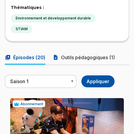
Thématiques :
Environnement et développement durable
STIAM
video_library
description
Épisodes (
20
)
Outils pédagogiques (1)
Abonnement