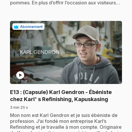
pommes. En plus d’offrir l’occasion aux visiteurs…
Abonnement
play_circle
E13
: (Capsule) Karl Gendron - Ébéniste
.
chez Karl' s Refinishing, Kapuskasing
3 min 25 s
.
Mon nom est Karl Gendron et je suis ébéniste de
profession. J’ai fondé mon entreprise Karl’s
Refinishing et je travaille à mon compte. Originaire