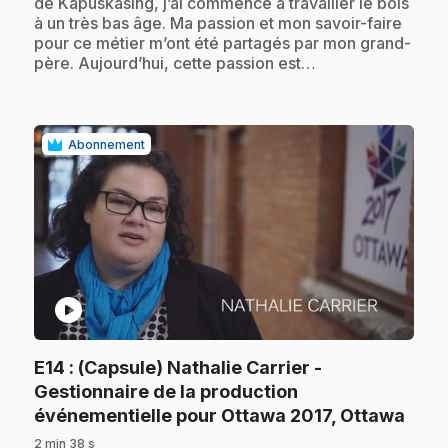
de Kapuskasing, j’ai commencé à travailler le bois
à un très bas âge. Ma passion et mon savoir-faire
pour ce métier m’ont été partagés par mon grand-
père. Aujourd’hui, cette passion est…
Abonnement
play_circle
E14
: (Capsule) Nathalie Carrier -
Gestionnaire de la production
.
événementielle pour Ottawa 2017, Ottawa
2 min 38 s