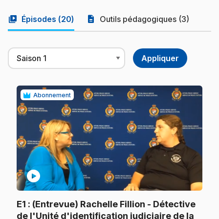
video_library
description
Épisodes (
20
)
Outils pédagogiques (3)
Abonnement
play_circle
E1
: (Entrevue) Rachelle Fillion - Détective
de l'Unité d'identification judiciaire de la