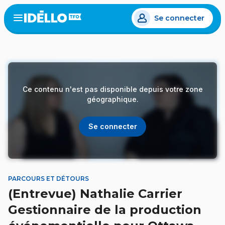
Aller
Se connecter
au
Open
the
contenu
menu
principal
Ce contenu n'est pas disponible depuis votre zone
géographique.
Se connecter
PARCOURS ET DÉTOURS
(Entrevue) Nathalie Carrier
Gestionnaire de la production