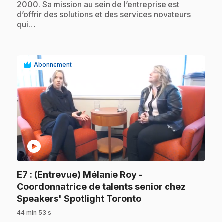
2000. Sa mission au sein de l’entreprise est
d’offrir des solutions et des services novateurs
qui…
Abonnement
play_circle
E7
: (Entrevue) Mélanie Roy -
Coordonnatrice de talents senior chez
.
Speakers' Spotlight Toronto
44 min 53 s