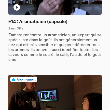
play_circle
.
E14
: Aromaticien (capsule)
3 min 38 s
.
Tamara rencontre un aromaticien, un expert qui se
spécialiste dans le goût. Ils ont généralement un
nez qui est très sensible et qui peut détecter tous
les arômes. Ils peuvent aussi identifier toutes les
saveurs comme le sucré, le salé, l'acide et le goût
amer.
Abonnement