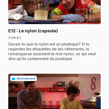
play_circle
.
E12
: Le nylon (capsule)
3 min 8 s
.
Savais-tu que le nylon est un plastique? Si tu
regardes les étiquettes de tes vêtements, tu
remarqueras surement le mot nylon, ce qui veut
dire qu’ils contiennent du plastique.
Abonnement