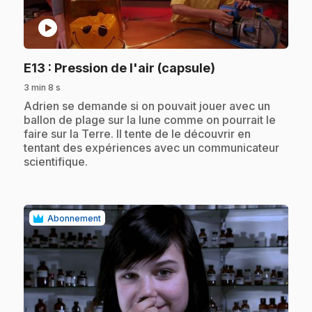
play_circle
.
E13
: Pression de l'air (capsule)
3 min 8 s
.
Adrien se demande si on pouvait jouer avec un
ballon de plage sur la lune comme on pourrait le
faire sur la Terre. Il tente de le découvrir en
tentant des expériences avec un communicateur
scientifique.
Abonnement