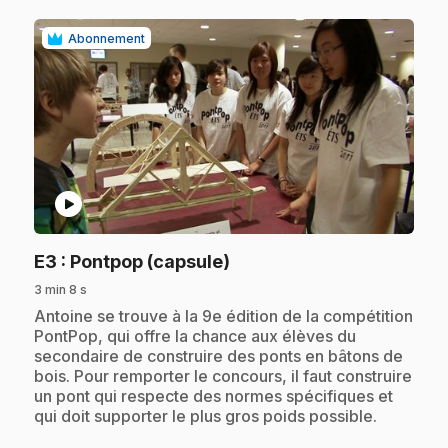
Abonnement
play_circle
.
E3
: Pontpop (capsule)
3 min 8 s
.
Antoine se trouve à la 9e édition de la compétition
PontPop, qui offre la chance aux élèves du
secondaire de construire des ponts en bâtons de
bois. Pour remporter le concours, il faut construire
un pont qui respecte des normes spécifiques et
qui doit supporter le plus gros poids possible.