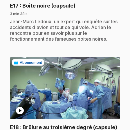
.
E17
: Boîte noire (capsule)
3 min 38 s
.
Jean-Marc Ledoux, un expert qui enquête sur les
accidents d'avion et tout ce qui vole. Adrien le
rencontre pour en savoir plus sur le
fonctionnement des fameuses boites noires.
Abonnement
play_circle
.
E18
: Brûlure au troisième degré (capsule)