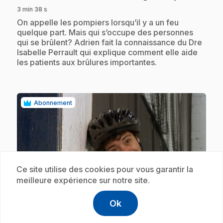
3 min 38 s
.
On appelle les pompiers lorsqu’il y a un feu
quelque part. Mais qui s’occupe des personnes
qui se brûlent? Adrien fait la connaissance du Dre
Isabelle Perrault qui explique comment elle aide
les patients aux brûlures importantes.
Abonnement
Ce site utilise des cookies pour vous garantir la
meilleure expérience sur notre site.
play_circle
Ok
help
Aide
.
E19
: Casque de vélo (capsule)
Accéder à l
,Ce lien s'