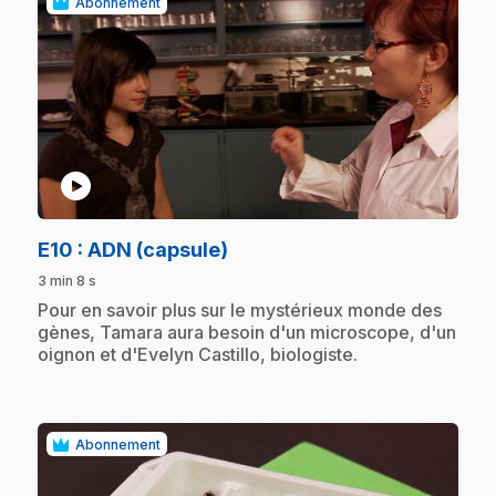
Abonnement
play_circle
.
E10
: ADN (capsule)
3 min 8 s
.
Pour en savoir plus sur le mystérieux monde des
gènes, Tamara aura besoin d'un microscope, d'un
oignon et d'Evelyn Castillo, biologiste.
Abonnement