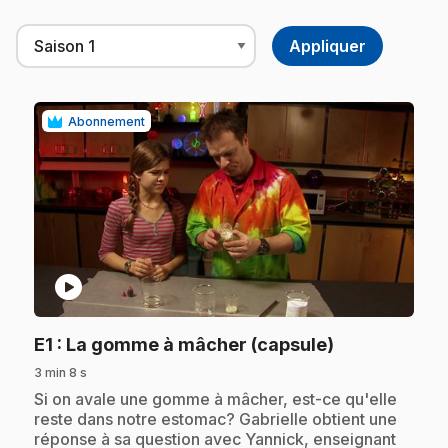
Abonnement
play_circle
.
E1
: La gomme à mâcher (capsule)
3 min 8 s
.
Si on avale une gomme à mâcher, est-ce qu'elle
reste dans notre estomac? Gabrielle obtient une
réponse à sa question avec Yannick, enseignant