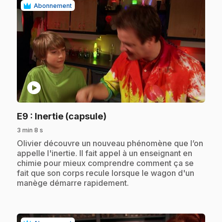
Abonnement
play_circle
.
E9
: Inertie (capsule)
3 min 8 s
.
Olivier découvre un nouveau phénomène que l’on
appelle l'inertie. Il fait appel à un enseignant en
chimie pour mieux comprendre comment ça se
fait que son corps recule lorsque le wagon d'un
manège démarre rapidement.