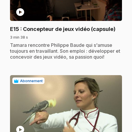
play_circle
.
E15
: Concepteur de jeux vidéo (capsule)
3 min 38 s
.
Tamara rencontre Philippe Baude qui s'amuse
toujours en travaillant. Son emploi : développer et
concevoir des jeux vidéo, sa passion quoi!
Abonnement
play_circle