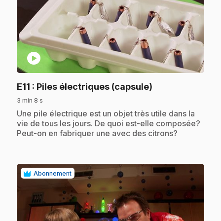
play_circle
.
E11
: Piles électriques (capsule)
3 min 8 s
.
Une pile électrique est un objet très utile dans la
vie de tous les jours. De quoi est-elle composée?
Peut-on en fabriquer une avec des citrons?
Abonnement