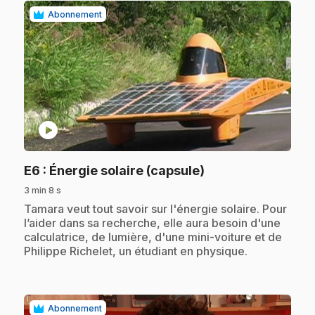
Abonnement
play_circle
.
E6
: Énergie solaire (capsule)
3 min 8 s
.
Tamara veut tout savoir sur l'énergie solaire. Pour
l’aider dans sa recherche, elle aura besoin d'une
calculatrice, de lumière, d'une mini-voiture et de
Philippe Richelet, un étudiant en physique.
Abonnement