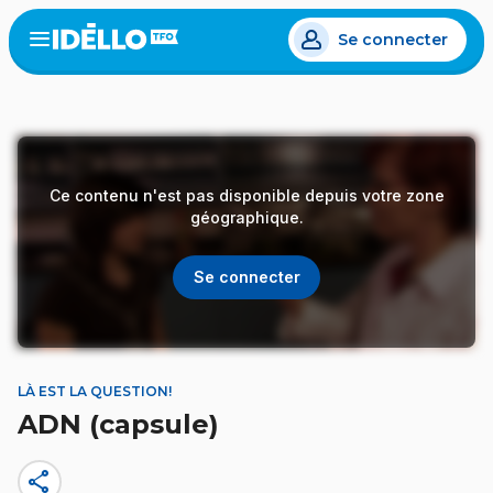
Aller
Se connecter
au
Open
the
contenu
menu
principal
Ce contenu n'est pas disponible depuis votre zone
géographique.
Se connecter
LÀ EST LA QUESTION!
ADN (capsule)
share