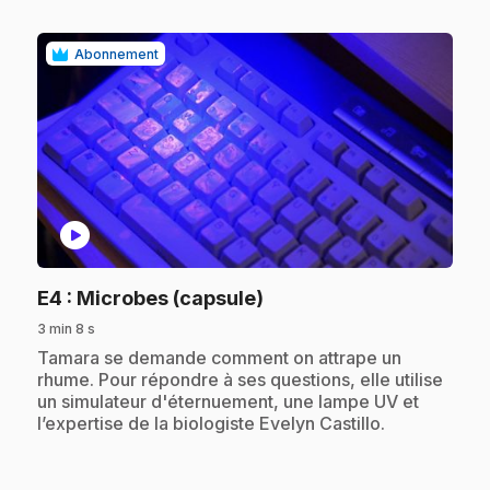
Abonnement
play_circle
.
E4
: Microbes (capsule)
3 min 8 s
.
Tamara se demande comment on attrape un
rhume. Pour répondre à ses questions, elle utilise
un simulateur d'éternuement, une lampe UV et
l’expertise de la biologiste Evelyn Castillo.