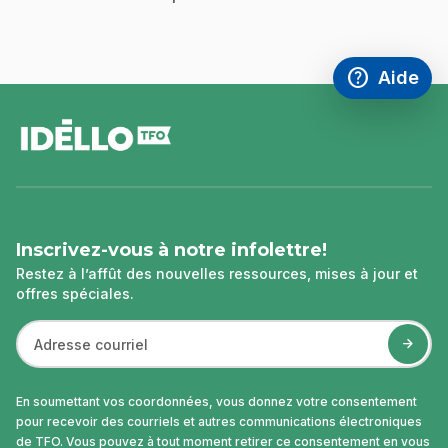
help
Aide
Accéder à l
,Ce lien s'
pied
de
page
Inscrivez-vous à notre infolettre!
Restez à l’affût des nouvelles ressources, mises à jour et
offres spéciales.
En soumettant vos coordonnées, vous donnez votre consentement
pour recevoir des courriels et autres communications électroniques
de TFO. Vous pouvez à tout moment retirer ce consentement en vous