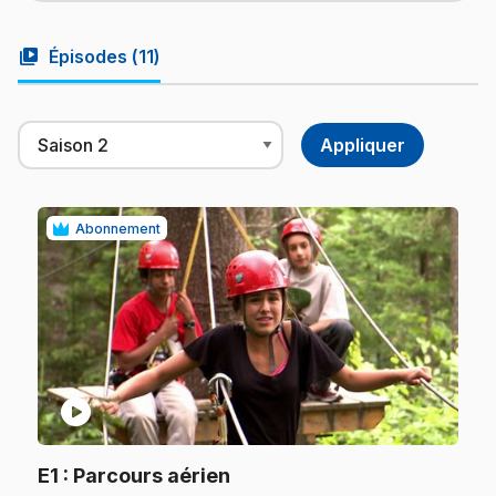
video_library
Épisodes (
11
)
Abonnement
play_circle
.
E1
: Parcours aérien