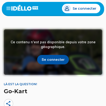
Aller
Se connecter
au
Open
the
contenu
menu
principal
Ce contenu n'est pas disponible depuis votre zone
géographique.
Se connecter
LÀ EST LA QUESTION!
Go-Kart
share