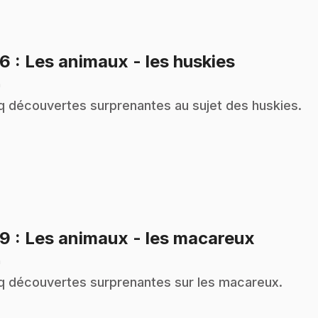
.
26
: Les animaux - les huskies
n
q découvertes surprenantes au sujet des huskies.
.
29
: Les animaux - les macareux
n
q découvertes surprenantes sur les macareux.