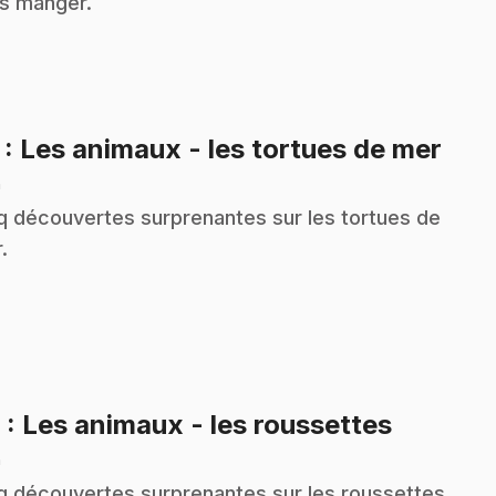
s manger.
.
7
: Les animaux - les tortues de mer
n
q découvertes surprenantes sur les tortues de
.
.
9
: Les animaux - les roussettes
n
q découvertes surprenantes sur les roussettes,