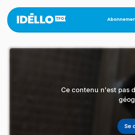
Aller
au
contenu
Abonnemen
principal
Ce contenu n'est pas d
géog
Se 