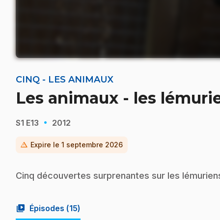
CINQ - LES ANIMAUX
Les animaux - les lémuri
·
S1
E13
2012
warning
Expire le
1 septembre 2026
Cinq découvertes surprenantes sur les lémurien
video_library
Épisodes (
15
)