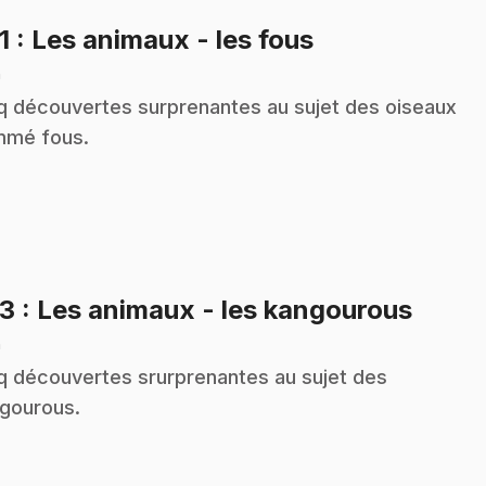
.
1
: Les animaux - les fous
n
q découvertes surprenantes au sujet des oiseaux
mé fous.
.
23
: Les animaux - les kangourous
n
q découvertes srurprenantes au sujet des
gourous.