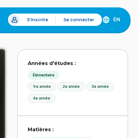
EN
S'inscrire
Se connecter
s un nouvel onglet.
DISCOVER
THE
ENGLISH
VERSION
OF
IDÉLLO.
Années d'études :
Élémentaire
1re année
2e année
3e année
4e année
Matières :