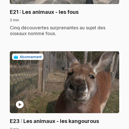
.
E21
: Les animaux - les fous
2 min
.
Cinq découvertes surprenantes au sujet des
oiseaux nommé fous.
Abonnement
play_circle
.
E23
: Les animaux - les kangourous