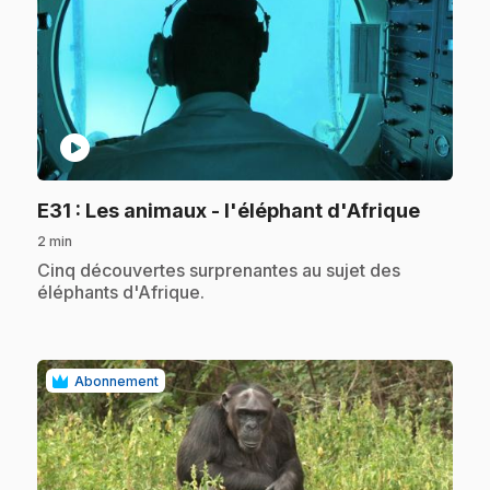
play_circle
.
E31
: Les animaux - l'éléphant d'Afrique
2 min
.
Cinq découvertes surprenantes au sujet des
éléphants d'Afrique.
Abonnement