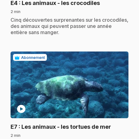
.
E4
: Les animaux - les crocodiles
2 min
.
Cinq découvertes surprenantes sur les crocodiles,
des animaux qui peuvent passer une année
entière sans manger.
Abonnement
play_circle
.
E7
: Les animaux - les tortues de mer
2 min