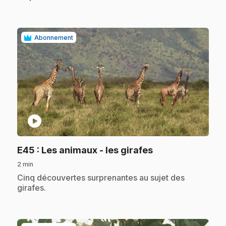
Abonnement
play_circle
.
E45
: Les animaux - les girafes
2 min
.
Cinq découvertes surprenantes au sujet des
girafes.