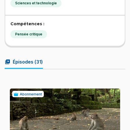
Sciences et technologie
Compétences :
Pensée critique
video_library
Épisodes (
31
)
Abonnement