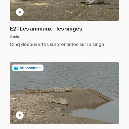
play_circle
.
E2
: Les animaux - les singes
2 min
.
Cinq découvertes surprenantes sur le singe.
Abonnement
play_circle