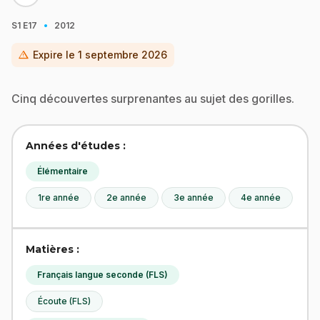
·
S1
E17
2012
warning
Expire le
1 septembre 2026
Cinq découvertes surprenantes au sujet des gorilles.
Années d'études :
Élémentaire
1re année
2e année
3e année
4e année
Matières :
Français langue seconde (FLS)
Écoute (FLS)