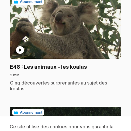
Abonnement
play_circle
.
E48
: Les animaux - les koalas
2 min
.
Cinq découvertes surprenantes au sujet des
koalas.
Abonnement
Ce site utilise des cookies pour vous garantir la