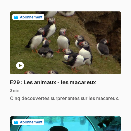
Abonnement
play_circle
.
E29
: Les animaux - les macareux
2 min
.
Cinq découvertes surprenantes sur les macareux.
Abonnement