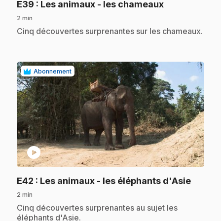
.
E39
: Les animaux - les chameaux
2 min
.
Cinq découvertes surprenantes sur les chameaux.
Abonnement
play_circle
.
E42
: Les animaux - les éléphants d'Asie
2 min
.
Cinq découvertes surprenantes au sujet les
éléphants d'Asie.