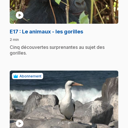
play_circle
.
E17
: Le animaux - les gorilles
2 min
.
Cinq découvertes surprenantes au sujet des
gorilles.
Abonnement
play_circle