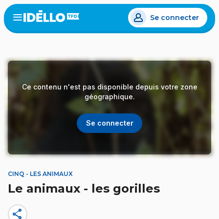
Aller
Se connecter
au
Open
the
contenu
menu
principal
Ce contenu n'est pas disponible depuis votre zone
géographique.
Se connecter
CINQ - LES ANIMAUX
Le animaux - les gorilles
share