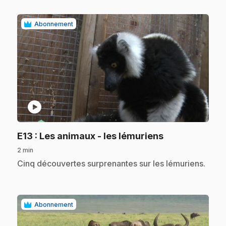
Abonnement
play_circle
.
E13
: Les animaux - les lémuriens
2 min
.
Cinq découvertes surprenantes sur les lémuriens.
Abonnement