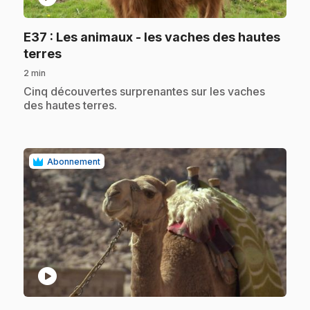
E37
: Les animaux - les vaches des hautes
.
terres
2 min
.
Cinq découvertes surprenantes sur les vaches
des hautes terres.
Abonnement
play_circle