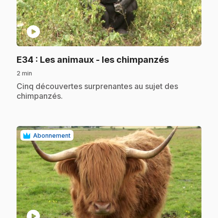
play_circle
.
E34
: Les animaux - les chimpanzés
2 min
.
Cinq découvertes surprenantes au sujet des
chimpanzés.
Abonnement
play_circle