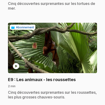
.
Cinq découvertes surprenantes sur les tortues de
mer.
Abonnement
play_circle
.
E9
: Les animaux - les roussettes
2 min
.
Cinq découvertes surprenantes sur les roussettes,
les plus grosses chauves-souris.