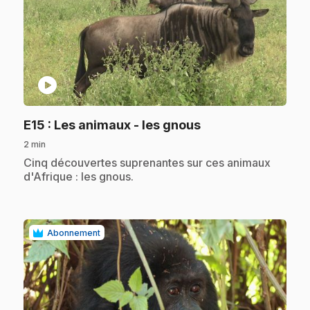
play_circle
.
E15
: Les animaux - les gnous
2 min
.
Cinq découvertes suprenantes sur ces animaux
d'Afrique : les gnous.
Abonnement