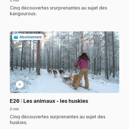
2 min
.
Cinq découvertes srurprenantes au sujet des
kangourous.
Abonnement
play_circle
.
E26
: Les animaux - les huskies
2 min
.
Cinq découvertes surprenantes au sujet des
huskies.