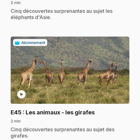
2 min
.
Cinq découvertes surprenantes au sujet les
éléphants d'Asie.
Abonnement
play_circle
.
E45
: Les animaux - les girafes
2 min
.
Cinq découvertes surprenantes au sujet des
girafes.