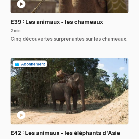
play_circle
.
E39
: Les animaux - les chameaux
2 min
.
Cinq découvertes surprenantes sur les chameaux.
Abonnement
play_circle
.
E42
: Les animaux - les éléphants d'Asie