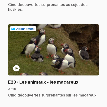
.
Cinq découvertes surprenantes au sujet des
huskies.
Abonnement
play_circle
.
E29
: Les animaux - les macareux
2 min
.
Cinq découvertes surprenantes sur les macareux.