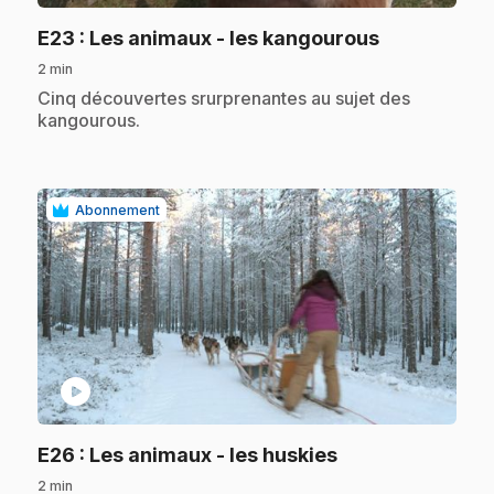
.
E23
: Les animaux - les kangourous
2 min
.
Cinq découvertes srurprenantes au sujet des
kangourous.
Abonnement
play_circle
.
E26
: Les animaux - les huskies
2 min