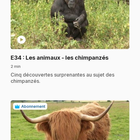
play_circle
.
E34
: Les animaux - les chimpanzés
2 min
.
Cinq découvertes surprenantes au sujet des
chimpanzés.
Abonnement