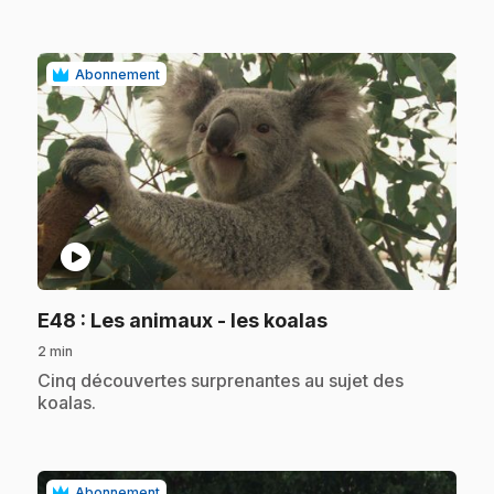
Abonnement
play_circle
.
E48
: Les animaux - les koalas
2 min
.
Cinq découvertes surprenantes au sujet des
koalas.
Abonnement