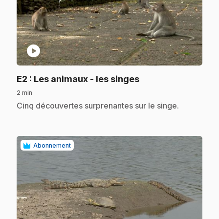
play_circle
.
E2
: Les animaux - les singes
2 min
.
Cinq découvertes surprenantes sur le singe.
Abonnement