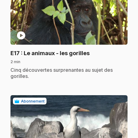
play_circle
.
E17
: Le animaux - les gorilles
2 min
.
Cinq découvertes surprenantes au sujet des
gorilles.
Abonnement