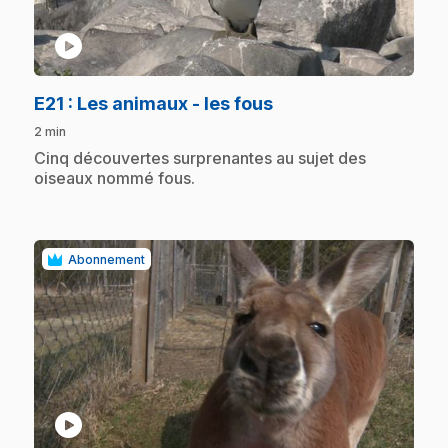
play_circle
.
E21
: Les animaux - les fous
2 min
.
Cinq découvertes surprenantes au sujet des
oiseaux nommé fous.
Abonnement
play_circle