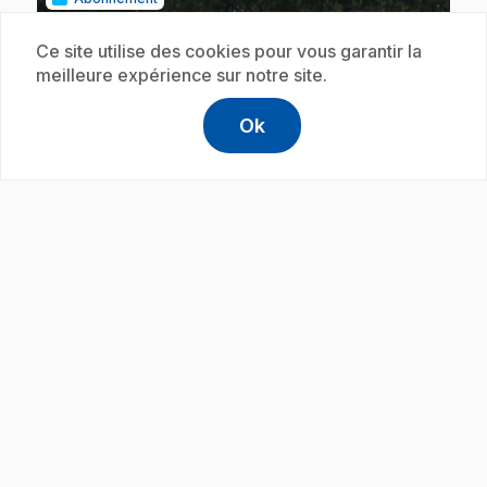
Ce site utilise des cookies pour vous garantir la
meilleure expérience sur notre site.
Ok
help
Aide
Accéder à l
,Ce lien s'
play_circle
.
E50
: Les animaux - les flamants
2 min
.
Cinq découvertes surprenantes au sujet des
flamants roses.
Abonnement