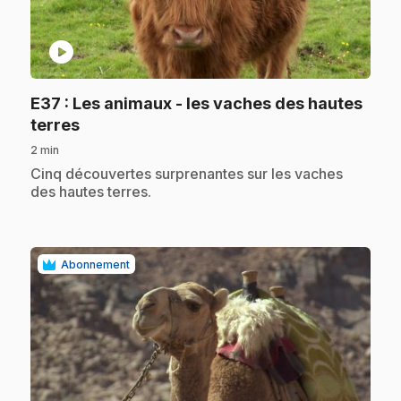
play_circle
E37
: Les animaux - les vaches des hautes
.
terres
2 min
.
Cinq découvertes surprenantes sur les vaches
des hautes terres.
Abonnement