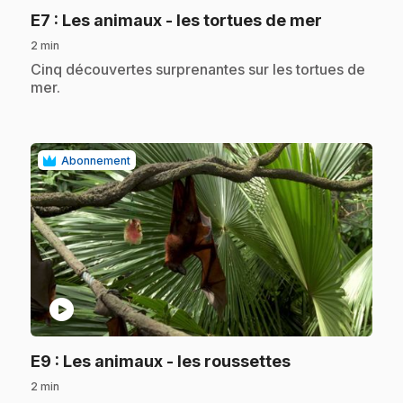
.
E7
: Les animaux - les tortues de mer
2 min
.
Cinq découvertes surprenantes sur les tortues de
mer.
Abonnement
play_circle
.
E9
: Les animaux - les roussettes
2 min