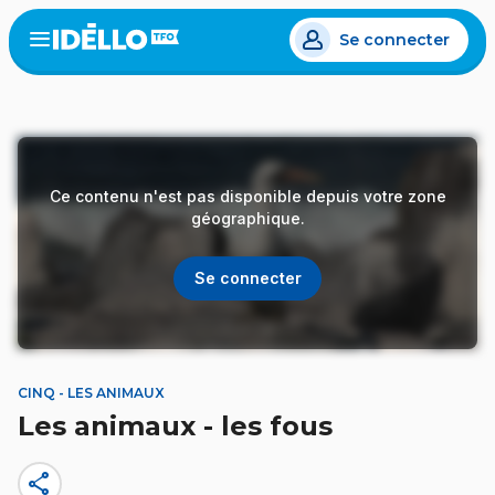
Aller
Se connecter
au
Open
the
contenu
menu
principal
Ce contenu n'est pas disponible depuis votre zone
géographique.
Se connecter
CINQ - LES ANIMAUX
Les animaux - les fous
share