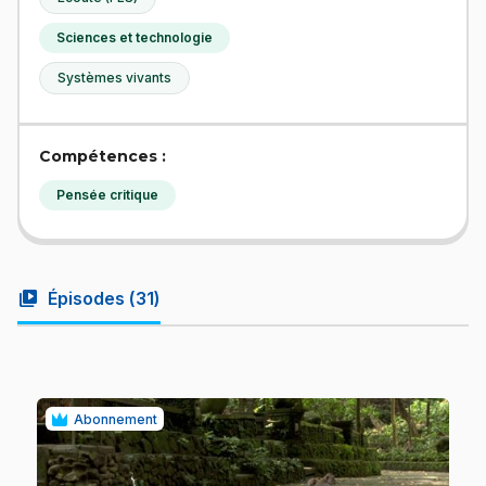
Sciences et technologie
Systèmes vivants
Compétences :
Pensée critique
video_library
Épisodes (
31
)
Abonnement