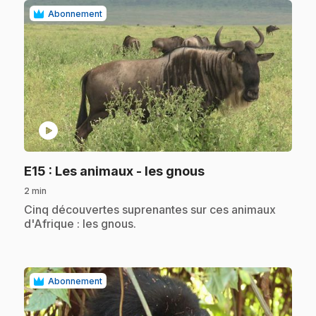
Abonnement
play_circle
.
E15
: Les animaux - les gnous
2 min
.
Cinq découvertes suprenantes sur ces animaux
d'Afrique : les gnous.
Abonnement