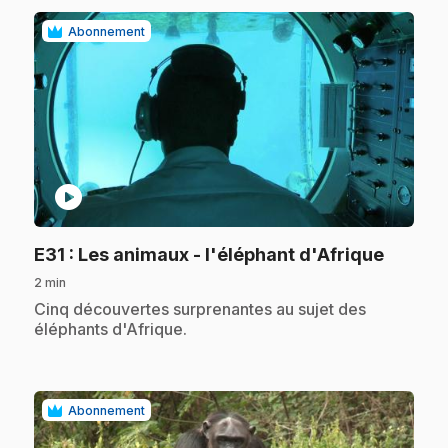
Abonnement
play_circle
.
E31
: Les animaux - l'éléphant d'Afrique
2 min
.
Cinq découvertes surprenantes au sujet des
éléphants d'Afrique.
Abonnement