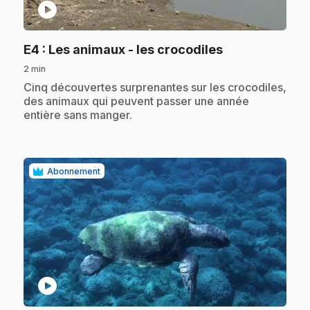
play_circle
.
E4
: Les animaux - les crocodiles
2 min
.
Cinq découvertes surprenantes sur les crocodiles,
des animaux qui peuvent passer une année
entière sans manger.
Abonnement
play_circle