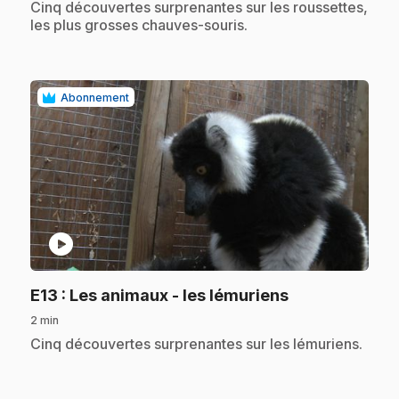
.
Cinq découvertes surprenantes sur les roussettes,
les plus grosses chauves-souris.
Abonnement
play_circle
.
E13
: Les animaux - les lémuriens
2 min
.
Cinq découvertes surprenantes sur les lémuriens.