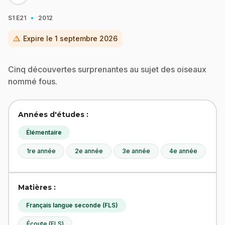
·
S1
E21
2012
warning
Expire le
1 septembre 2026
Cinq découvertes surprenantes au sujet des oiseaux
nommé fous.
Années d'études :
Élémentaire
1re année
2e année
3e année
4e année
Matières :
Français langue seconde (FLS)
Écoute (FLS)