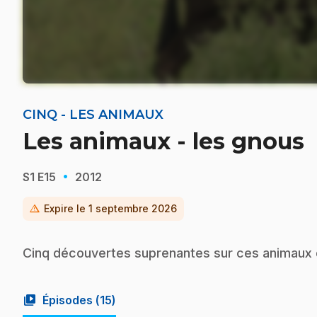
CINQ - LES ANIMAUX
Les animaux - les gnous
·
S1
E15
2012
warning
Expire le
1 septembre 2026
Cinq découvertes suprenantes sur ces animaux d
video_library
Épisodes (
15
)