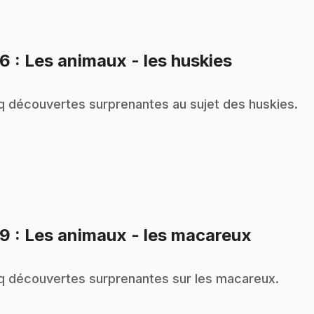
.
26
: Les animaux - les huskies
n
q découvertes surprenantes au sujet des huskies.
.
29
: Les animaux - les macareux
n
q découvertes surprenantes sur les macareux.