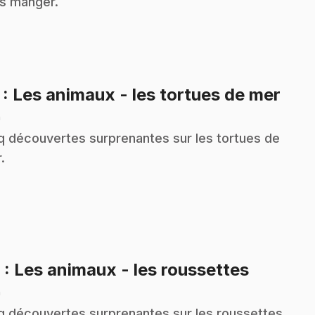
s manger.
.
7
: Les animaux - les tortues de mer
n
q découvertes surprenantes sur les tortues de
.
.
9
: Les animaux - les roussettes
n
q découvertes surprenantes sur les roussettes,