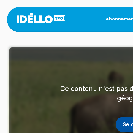
Aller
au
contenu
Abonnemen
principal
Ce contenu n'est pas d
géog
Se 