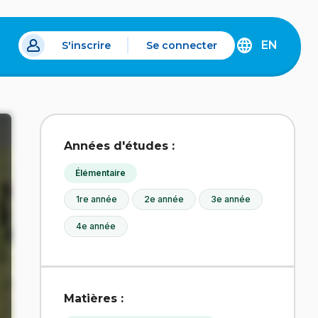
EN
S'inscrire
Se connecter
s un nouvel onglet.
DISCOVER
THE
ENGLISH
VERSION
OF
IDÉLLO.
Années d'études :
Élémentaire
1re année
2e année
3e année
4e année
Matières :