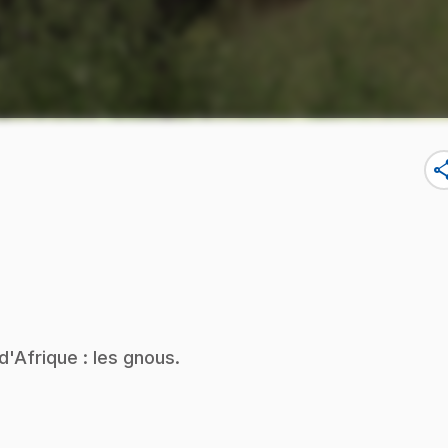
sha
'Afrique : les gnous.