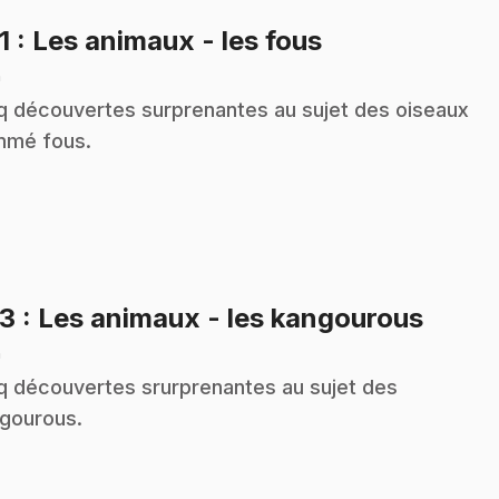
.
1
: Les animaux - les fous
n
q découvertes surprenantes au sujet des oiseaux
mé fous.
.
23
: Les animaux - les kangourous
n
q découvertes srurprenantes au sujet des
gourous.