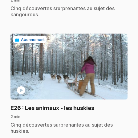
2 min
.
Cinq découvertes srurprenantes au sujet des
kangourous.
Abonnement
play_circle
.
E26
: Les animaux - les huskies
2 min
.
Cinq découvertes surprenantes au sujet des
huskies.