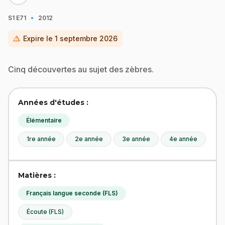
·
S1
E71
2012
warning
Expire le
1 septembre 2026
Cinq découvertes au sujet des zèbres.
Années d'études :
Élémentaire
1re année
2e année
3e année
4e année
Matières :
Français langue seconde (FLS)
Écoute (FLS)