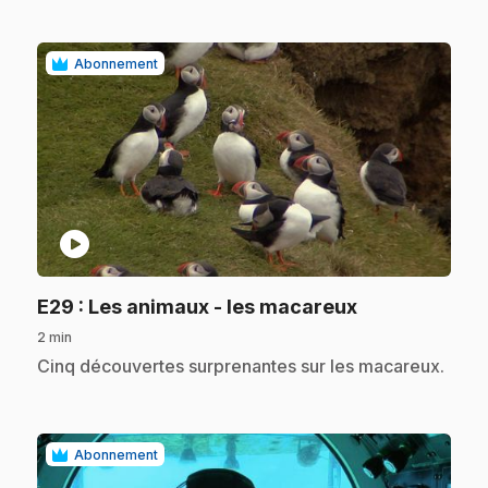
Abonnement
play_circle
.
E29
: Les animaux - les macareux
2 min
.
Cinq découvertes surprenantes sur les macareux.
Abonnement