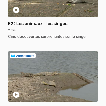
play_circle
.
E2
: Les animaux - les singes
2 min
.
Cinq découvertes surprenantes sur le singe.
Abonnement
play_circle