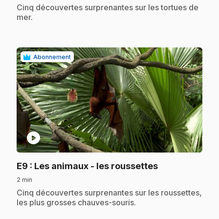
.
Cinq découvertes surprenantes sur les tortues de
mer.
Abonnement
play_circle
.
E9
: Les animaux - les roussettes
2 min
.
Cinq découvertes surprenantes sur les roussettes,
les plus grosses chauves-souris.