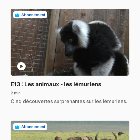
Abonnement
play_circle
.
E13
: Les animaux - les lémuriens
2 min
.
Cinq découvertes surprenantes sur les lémuriens.
Abonnement