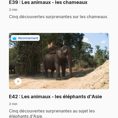
.
E39
: Les animaux - les chameaux
2 min
.
Cinq découvertes surprenantes sur les chameaux.
Abonnement
play_circle
.
E42
: Les animaux - les éléphants d'Asie
2 min
.
Cinq découvertes surprenantes au sujet les
éléphants d'Asie.