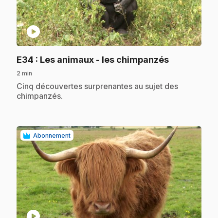
play_circle
.
E34
: Les animaux - les chimpanzés
2 min
.
Cinq découvertes surprenantes au sujet des
chimpanzés.
Abonnement
play_circle