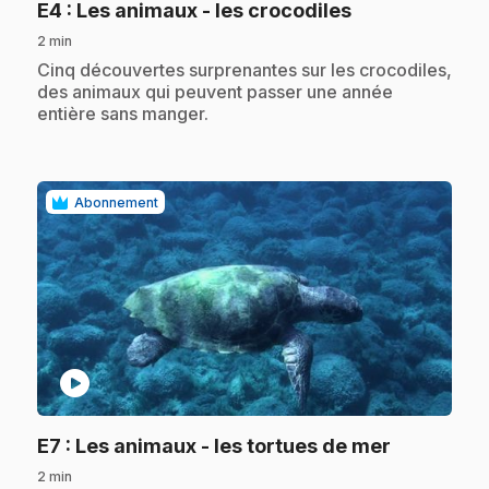
.
E4
: Les animaux - les crocodiles
2 min
.
Cinq découvertes surprenantes sur les crocodiles,
des animaux qui peuvent passer une année
entière sans manger.
Abonnement
play_circle
.
E7
: Les animaux - les tortues de mer
2 min