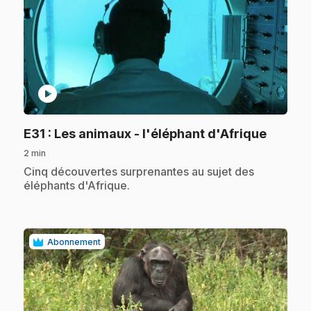
play_circle
.
E31
: Les animaux - l'éléphant d'Afrique
2 min
.
Cinq découvertes surprenantes au sujet des
éléphants d'Afrique.
Abonnement