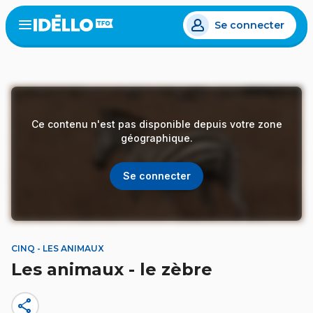
Aller
Se connecter
au
Open
the
contenu
menu
principal
Ce contenu n'est pas disponible depuis votre zone
géographique.
Se connecter
CINQ - LES ANIMAUX
Les animaux - le zèbre
share