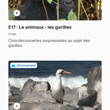
play_circle
.
E17
: Le animaux - les gorilles
2 min
.
Cinq découvertes surprenantes au sujet des
gorilles.
Abonnement
play_circle