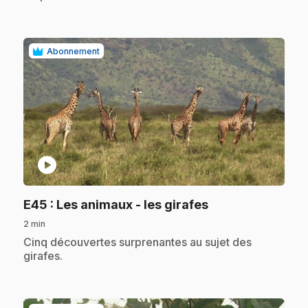
Abonnement
play_circle
.
E45
: Les animaux - les girafes
2 min
.
Cinq découvertes surprenantes au sujet des
girafes.