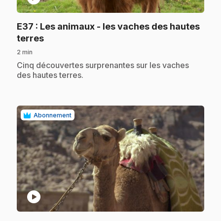
E37
: Les animaux - les vaches des hautes
.
terres
2 min
.
Cinq découvertes surprenantes sur les vaches
des hautes terres.
Abonnement
play_circle