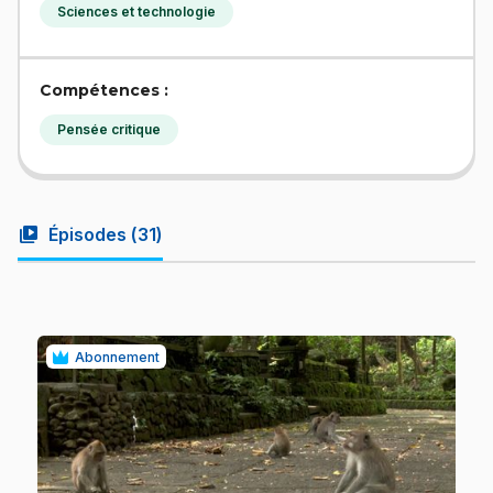
Sciences et technologie
Compétences :
Pensée critique
video_library
Épisodes (
31
)
Abonnement