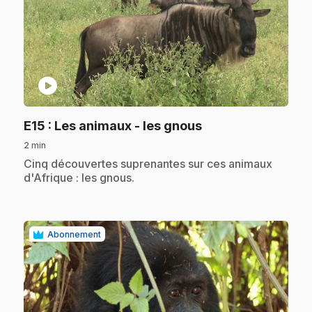
play_circle
.
E15
: Les animaux - les gnous
2 min
.
Cinq découvertes suprenantes sur ces animaux
d'Afrique : les gnous.
Abonnement