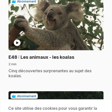
Abonnement
play_circle
.
E48
: Les animaux - les koalas
2 min
.
Cinq découvertes surprenantes au sujet des
koalas.
Abonnement
Ce site utilise des cookies pour vous garantir la