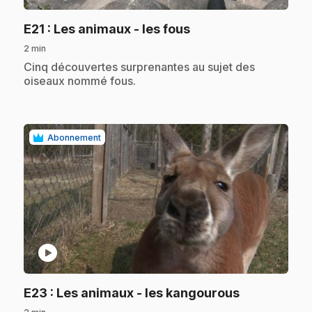
.
E21
: Les animaux - les fous
2 min
.
Cinq découvertes surprenantes au sujet des
oiseaux nommé fous.
Abonnement
play_circle
.
E23
: Les animaux - les kangourous