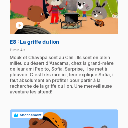
play_circle
.
E8
: La griffe du lion
11 min 4 s
.
Mouk et Chavapa sont au Chili. Ils sont en plein
milieu du désert d'Atacama, chez la grand-mère
de leur ami Pepito, Sofia. Surprise, il se met à
pleuvoir! C'est très rare ici, leur explique Sofia, il
faut absolument en profiter pour partir à la
recherche de la griffe du lion. Une merveilleuse
aventure les attend!
Abonnement