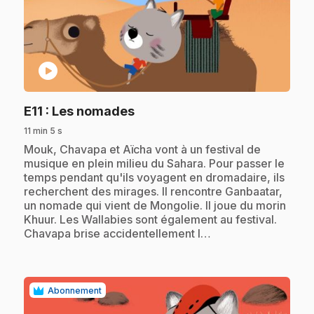
play_circle
.
E11
: Les nomades
11 min 5 s
.
Mouk, Chavapa et Aïcha vont à un festival de
musique en plein milieu du Sahara. Pour passer le
temps pendant qu'ils voyagent en dromadaire, ils
recherchent des mirages. Il rencontre Ganbaatar,
un nomade qui vient de Mongolie. Il joue du morin
Khuur. Les Wallabies sont également au festival.
Chavapa brise accidentellement l…
Abonnement