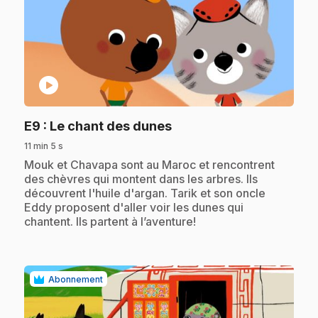
play_circle
.
E9
: Le chant des dunes
11 min 5 s
.
Mouk et Chavapa sont au Maroc et rencontrent
des chèvres qui montent dans les arbres. Ils
découvrent l'huile d'argan. Tarik et son oncle
Eddy proposent d'aller voir les dunes qui
chantent. Ils partent à l’aventure!
Abonnement