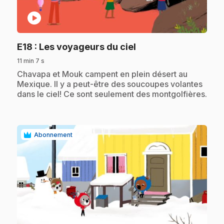
play_circle
.
E18
: Les voyageurs du ciel
11 min 7 s
.
Chavapa et Mouk campent en plein désert au
Mexique. Il y a peut-être des soucoupes volantes
dans le ciel! Ce sont seulement des montgolfières.
Abonnement
play_circle