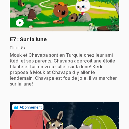
play_circle
.
E7
: Sur la lune
11 min 9 s
.
Mouk et Chavapa sont en Turquie chez leur ami
Kédi et ses parents. Chavapa aperçoit une étoile
filante et fait un vœu : aller sur la lune! Kédi
propose à Mouk et Chavapa d'y aller le
lendemain. Chavapa est fou de joie, il va marcher
sur la lune!
Abonnement