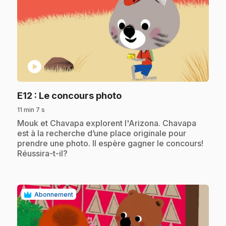
play_circle
.
E12
: Le concours photo
11 min 7 s
.
Mouk et Chavapa explorent l'Arizona. Chavapa
est à la recherche d’une place originale pour
prendre une photo. Il espère gagner le concours!
Réussira-t-il?
Abonnement