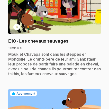
play_circle
.
E10
: Les chevaux sauvages
11 min 8 s
.
Mouk et Chavapa sont dans les steppes en
Mongolie. Le grand-père de leur ami Ganbataar
leur propose de partir faire une balade en cheval,
avec un peu de chance ils pourront rencontrer des
takhis, les fameux chevaux sauvages!
Abonnement