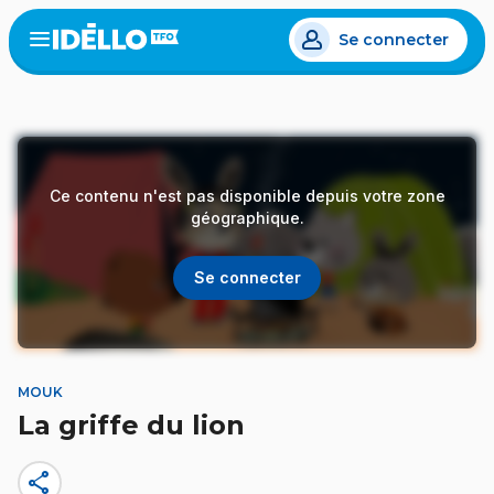
Aller
Se connecter
au
Open
the
contenu
menu
principal
Ce contenu n'est pas disponible depuis votre zone
géographique.
Se connecter
MOUK
La griffe du lion
share