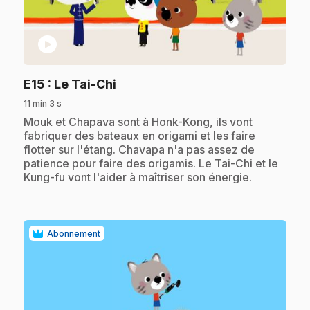
play_circle
.
E15
: Le Tai-Chi
11 min 3 s
.
Mouk et Chapava sont à Honk-Kong, ils vont
fabriquer des bateaux en origami et les faire
flotter sur l'étang. Chavapa n'a pas assez de
patience pour faire des origamis. Le Tai-Chi et le
Kung-fu vont l'aider à maîtriser son énergie.
Abonnement