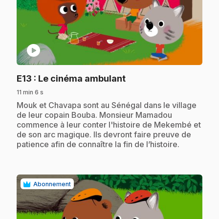
play_circle
.
E13
: Le cinéma ambulant
11 min 6 s
.
Mouk et Chavapa sont au Sénégal dans le village
de leur copain Bouba. Monsieur Mamadou
commence à leur conter l'histoire de Mekembé et
de son arc magique. Ils devront faire preuve de
patience afin de connaître la fin de l’histoire.
Abonnement