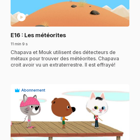
play_circle
.
E16
: Les météorites
11 min 9 s
.
Chapava et Mouk utilisent des détecteurs de
métaux pour trouver des météorites. Chapava
croit avoir vu un extraterrestre. Il est effrayé!
Abonnement