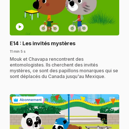
play_circle
.
E14
: Les invités mystères
11 min 5 s
.
Mouk et Chavapa rencontrent des
entomologistes. Ils cherchent des invités
mystères, ce sont des papillons monarques qui se
sont déplacés du Canada jusqu'au Mexique.
Abonnement