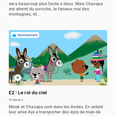
sera beaucoup plus facile à deux. Mais Chavapa
est atteint du soroche, le fameux mal des
montagnes, et…
Abonnement
play_circle
.
E2
: Le roi du ciel
11 min 6 s
.
Mouk et Chavapa sont dans les Andes. En aidant
leur amie Api à transporter des épis de maïs de