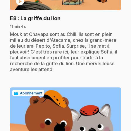
play_circle
.
E8
: La griffe du lion
11 min 4 s
.
Mouk et Chavapa sont au Chili. Ils sont en plein
milieu du désert d'Atacama, chez la grand-mère
de leur ami Pepito, Sofia. Surprise, il se met à
pleuvoir! C'est très rare ici, leur explique Sofia, il
faut absolument en profiter pour partir à la
recherche de la griffe du lion. Une merveilleuse
aventure les attend!
Abonnement