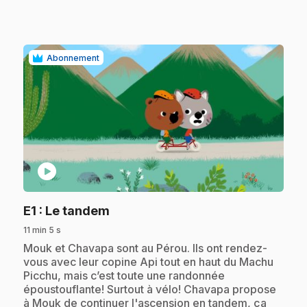
Abonnement
play_circle
.
E1
: Le tandem
11 min 5 s
.
Mouk et Chavapa sont au Pérou. Ils ont rendez-
vous avec leur copine Api tout en haut du Machu
Picchu, mais c’est toute une randonnée
époustouflante! Surtout à vélo! Chavapa propose
à Mouk de continuer l'ascension en tandem, ça