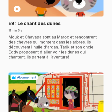
play_circle
.
E9
: Le chant des dunes
11 min 5 s
.
Mouk et Chavapa sont au Maroc et rencontrent
des chèvres qui montent dans les arbres. Ils
découvrent l'huile d'argan. Tarik et son oncle
Eddy proposent d'aller voir les dunes qui
chantent. Ils partent à l’aventure!
Abonnement