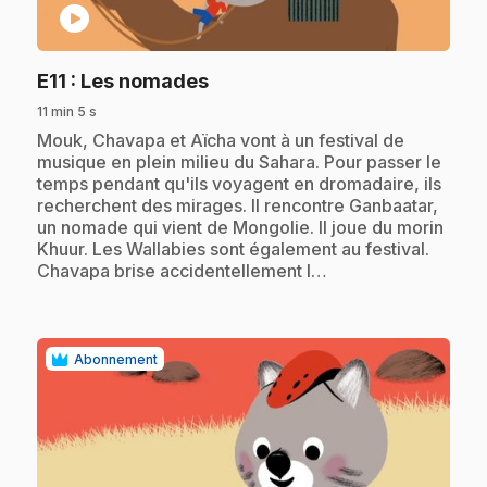
play_circle
.
E11
: Les nomades
11 min 5 s
.
Mouk, Chavapa et Aïcha vont à un festival de
musique en plein milieu du Sahara. Pour passer le
temps pendant qu'ils voyagent en dromadaire, ils
recherchent des mirages. Il rencontre Ganbaatar,
un nomade qui vient de Mongolie. Il joue du morin
Khuur. Les Wallabies sont également au festival.
Chavapa brise accidentellement l…
Abonnement