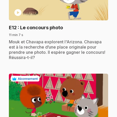
play_circle
.
E12
: Le concours photo
11 min 7 s
.
Mouk et Chavapa explorent l'Arizona. Chavapa
est à la recherche d’une place originale pour
prendre une photo. Il espère gagner le concours!
Réussira-t-il?
Abonnement