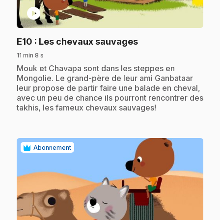
play_circle
.
E10
: Les chevaux sauvages
11 min 8 s
.
Mouk et Chavapa sont dans les steppes en
Mongolie. Le grand-père de leur ami Ganbataar
leur propose de partir faire une balade en cheval,
avec un peu de chance ils pourront rencontrer des
takhis, les fameux chevaux sauvages!
Abonnement