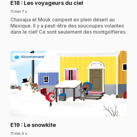
.
E18
: Les voyageurs du ciel
11 min 7 s
.
Chavapa et Mouk campent en plein désert au
Mexique. Il y a peut-être des soucoupes volantes
dans le ciel! Ce sont seulement des montgolfières.
Abonnement
play_circle
.
E19
: Le snowkite
11 min 5 s