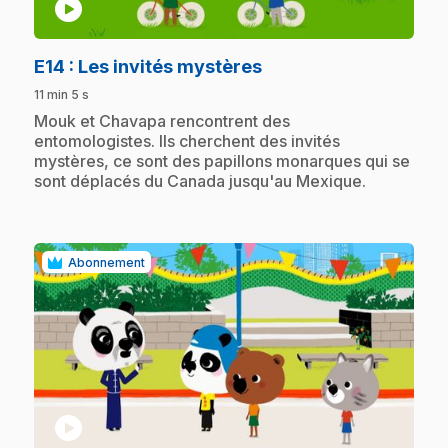
play_circle
.
E14
: Les invités mystères
11 min 5 s
.
Mouk et Chavapa rencontrent des
entomologistes. Ils cherchent des invités
mystères, ce sont des papillons monarques qui se
sont déplacés du Canada jusqu'au Mexique.
Abonnement
play_circle