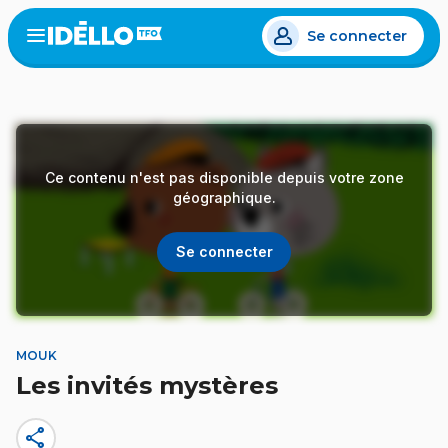
Aller
Se connecter
au
Open
the
contenu
menu
principal
Ce contenu n'est pas disponible depuis votre zone
géographique.
Se connecter
MOUK
Les invités mystères
share