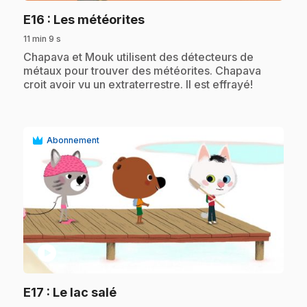
.
E16
: Les météorites
11 min 9 s
.
Chapava et Mouk utilisent des détecteurs de
métaux pour trouver des météorites. Chapava
croit avoir vu un extraterrestre. Il est effrayé!
Abonnement
play_circle
.
E17
: Le lac salé