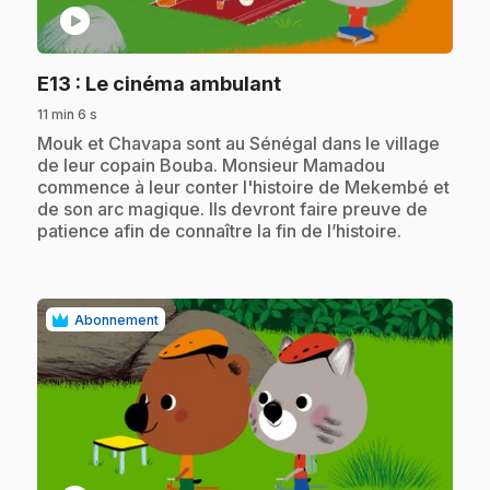
play_circle
.
E13
: Le cinéma ambulant
11 min 6 s
.
Mouk et Chavapa sont au Sénégal dans le village
de leur copain Bouba. Monsieur Mamadou
commence à leur conter l'histoire de Mekembé et
de son arc magique. Ils devront faire preuve de
patience afin de connaître la fin de l’histoire.
Abonnement