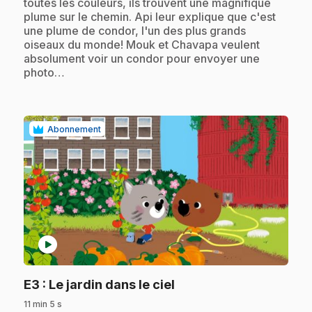
toutes les couleurs, ils trouvent une magnifique
plume sur le chemin. Api leur explique que c'est
une plume de condor, l'un des plus grands
oiseaux du monde! Mouk et Chavapa veulent
absolument voir un condor pour envoyer une
photo…
Abonnement
play_circle
.
E3
: Le jardin dans le ciel
11 min 5 s