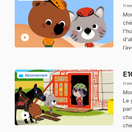
11 mi
.
Mou
chè
l'h
play_circle
d'a
l’a
E
Abonnement
11 mi
.
Mou
Le 
par
play_circle
cha
che