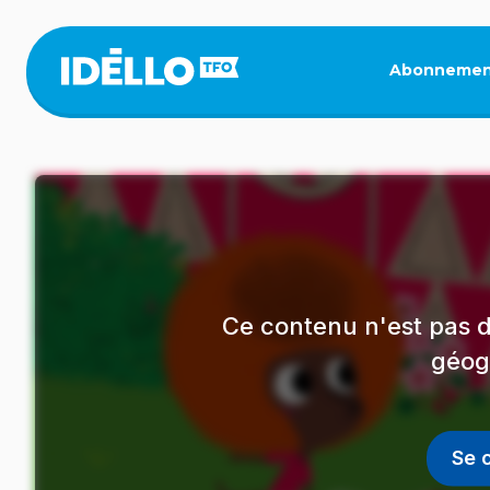
Aller
au
contenu
Abonnemen
principal
Ce contenu n'est pas d
géog
Se 