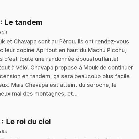
.
: Le tandem
n 5 s
k et Chavapa sont au Pérou. Ils ont rendez-vous
c leur copine Api tout en haut du Machu Picchu,
s c’est toute une randonnée époustouflante!
tout à vélo! Chavapa propose à Mouk de continuer
scension en tandem, ça sera beaucoup plus facile
eux. Mais Chavapa est atteint du soroche, le
eux mal des montagnes, et…
.
2
: Le roi du ciel
n 6 s