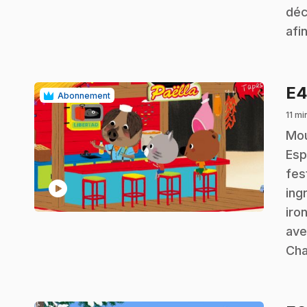
déc
afi
E
Abonnement
11 mi
.
Mou
Esp
fes
play_circle
ing
iro
ave
Cha