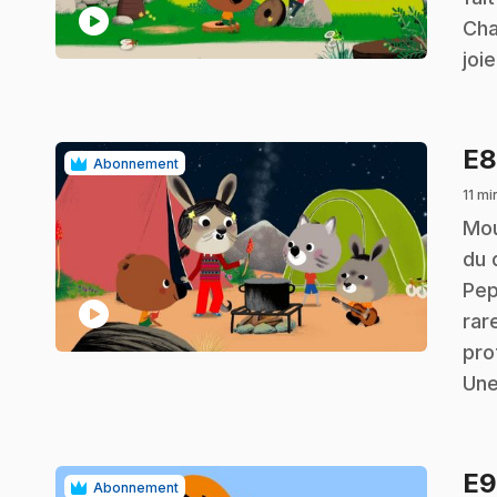
play_circle
Cha
joie
E
Abonnement
11 mi
.
Mou
du 
Pep
play_circle
rar
pro
Une
E
Abonnement