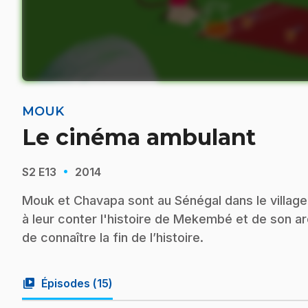
MOUK
Le cinéma ambulant
·
S2
E13
2014
Mouk et Chavapa sont au Sénégal dans le vill
à leur conter l'histoire de Mekembé et de son ar
de connaître la fin de l’histoire.
video_library
Épisodes (
15
)