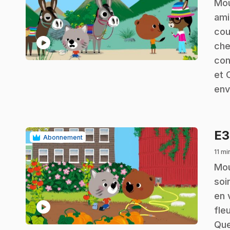
.
Mou
ami
cou
play_circle
che
con
et 
env
E
Abonnement
11 mi
.
Mou
soi
en 
play_circle
fle
Que