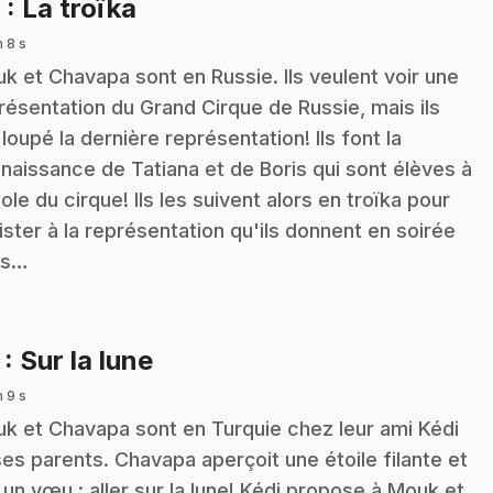
.
6
: La troïka
n 8 s
k et Chavapa sont en Russie. Ils veulent voir une
résentation du Grand Cirque de Russie, mais ils
 loupé la dernière représentation! Ils font la
naissance de Tatiana et de Boris qui sont élèves à
cole du cirque! Ils les suivent alors en troïka pour
ister à la représentation qu'ils donnent en soirée
ns…
.
7
: Sur la lune
n 9 s
k et Chavapa sont en Turquie chez leur ami Kédi
ses parents. Chavapa aperçoit une étoile filante et
t un vœu : aller sur la lune! Kédi propose à Mouk et