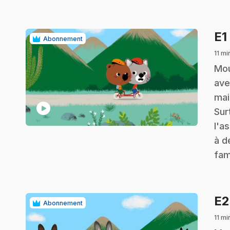
E1
Abonnement
11 mi
.
Mou
ave
mai
play_circle
Sur
l'a
à d
fam
E
Abonnement
11 mi