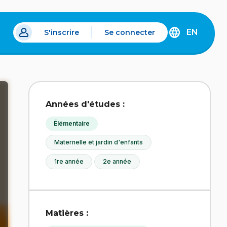
EN
S'inscrire
Se connecter
s un nouvel onglet.
DISCOVER
THE
ENGLISH
VERSION
OF
IDÉLLO.
Années d'études :
Élémentaire
Maternelle et jardin d'enfants
1re année
2e année
Matières :