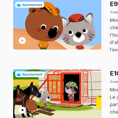
E
Abonnement
11 mi
.
Mou
chè
l'h
play_circle
d'a
l’a
E
Abonnement
11 mi
.
Mou
Le 
par
play_circle
cha