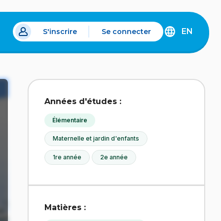
EN
S'inscrire
Se connecter
s un nouvel onglet.
DISCOVER
THE
ENGLISH
VERSION
OF
IDÉLLO.
Années d'études :
Élémentaire
Maternelle et jardin d'enfants
1re année
2e année
Matières :