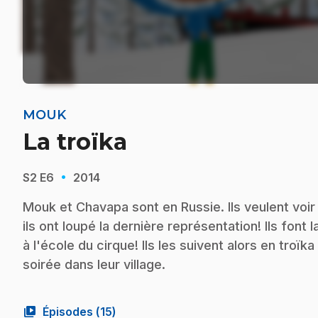
MOUK
La troïka
·
S2
E6
2014
Mouk et Chavapa sont en Russie. Ils veulent voi
ils ont loupé la dernière représentation! Ils font
à l'école du cirque! Ils les suivent alors en troïk
soirée dans leur village.
video_library
Épisodes (
15
)