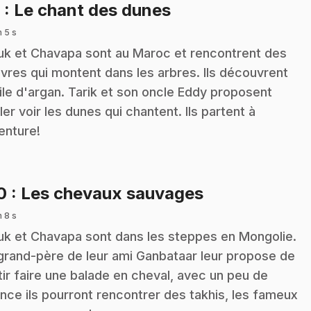
.
9
: Le chant des dunes
n 5 s
k et Chavapa sont au Maroc et rencontrent des
vres qui montent dans les arbres. Ils découvrent
uile d'argan. Tarik et son oncle Eddy proposent
ller voir les dunes qui chantent. Ils partent à
venture!
.
10
: Les chevaux sauvages
n 8 s
k et Chavapa sont dans les steppes en Mongolie.
grand-père de leur ami Ganbataar leur propose de
tir faire une balade en cheval, avec un peu de
nce ils pourront rencontrer des takhis, les fameux