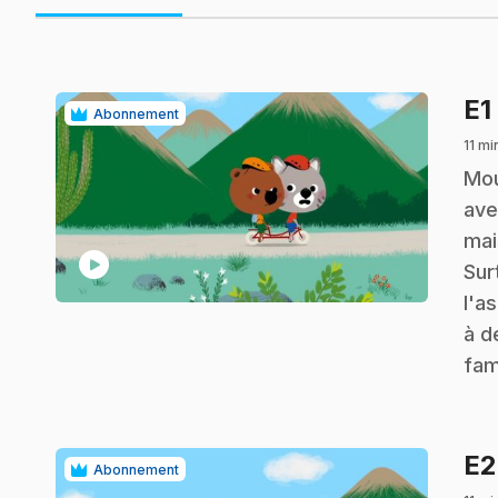
E1
Abonnement
11 mi
.
Mou
ave
mai
play_circle
Sur
l'a
à d
fam
E
Abonnement