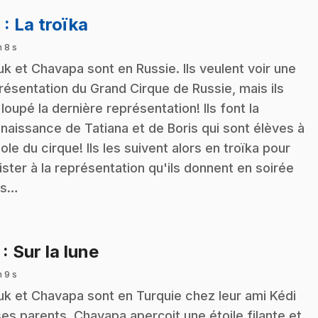
.
6
: La troïka
n 8 s
k et Chavapa sont en Russie. Ils veulent voir une
résentation du Grand Cirque de Russie, mais ils
 loupé la dernière représentation! Ils font la
naissance de Tatiana et de Boris qui sont élèves à
cole du cirque! Ils les suivent alors en troïka pour
ister à la représentation qu'ils donnent en soirée
ns…
.
7
: Sur la lune
n 9 s
k et Chavapa sont en Turquie chez leur ami Kédi
ses parents. Chavapa aperçoit une étoile filante et