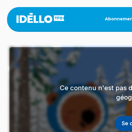
Aller
au
contenu
Abonnemen
principal
Ce contenu n'est pas d
géog
Se 