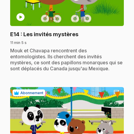
play_circle
.
E14
: Les invités mystères
11 min 5 s
.
Mouk et Chavapa rencontrent des
entomologistes. Ils cherchent des invités
mystères, ce sont des papillons monarques qui se
sont déplacés du Canada jusqu'au Mexique.
Abonnement