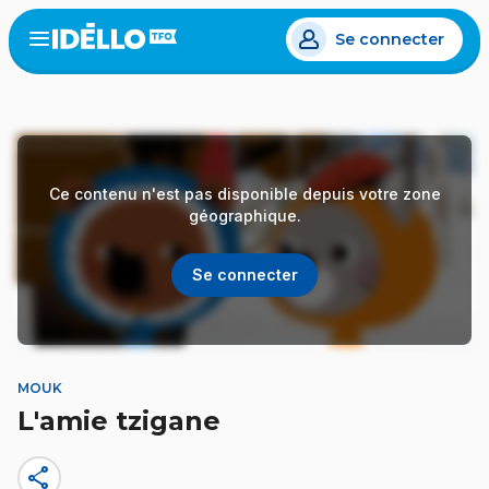
Aller
Se connecter
au
Open
the
contenu
menu
principal
Ce contenu n'est pas disponible depuis votre zone
géographique.
Se connecter
MOUK
L'amie tzigane
share