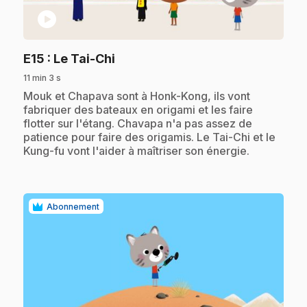
play_circle
.
E15
: Le Tai-Chi
11 min 3 s
.
Mouk et Chapava sont à Honk-Kong, ils vont
fabriquer des bateaux en origami et les faire
flotter sur l'étang. Chavapa n'a pas assez de
patience pour faire des origamis. Le Tai-Chi et le
Kung-fu vont l'aider à maîtriser son énergie.
Abonnement