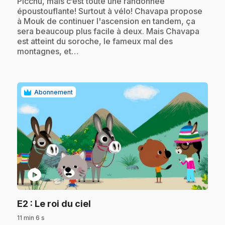
Picchu, mais c’est toute une randonnée
époustouflante! Surtout à vélo! Chavapa propose
à Mouk de continuer l'ascension en tandem, ça
sera beaucoup plus facile à deux. Mais Chavapa
est atteint du soroche, le fameux mal des
montagnes, et…
Abonnement
play_circle
.
E2
: Le roi du ciel
11 min 6 s