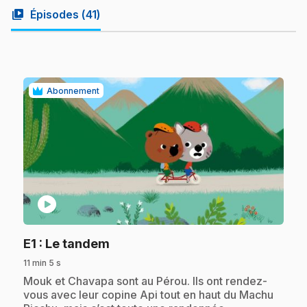
video_library
Épisodes (
41
)
Abonnement
play_circle
.
E1
: Le tandem
11 min 5 s
.
Mouk et Chavapa sont au Pérou. Ils ont rendez-
vous avec leur copine Api tout en haut du Machu