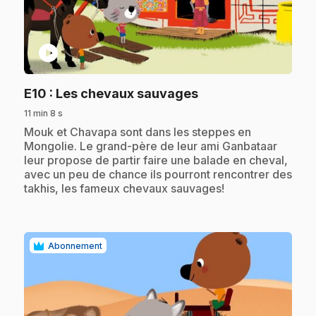
play_circle
.
E10
: Les chevaux sauvages
11 min 8 s
.
Mouk et Chavapa sont dans les steppes en
Mongolie. Le grand-père de leur ami Ganbataar
leur propose de partir faire une balade en cheval,
avec un peu de chance ils pourront rencontrer des
takhis, les fameux chevaux sauvages!
Abonnement