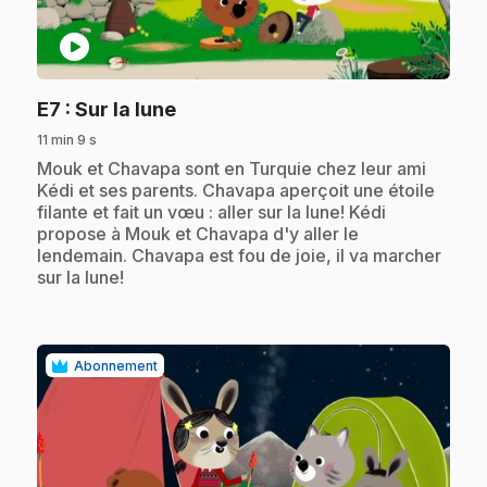
play_circle
.
E7
: Sur la lune
11 min 9 s
.
Mouk et Chavapa sont en Turquie chez leur ami
Kédi et ses parents. Chavapa aperçoit une étoile
filante et fait un vœu : aller sur la lune! Kédi
propose à Mouk et Chavapa d'y aller le
lendemain. Chavapa est fou de joie, il va marcher
sur la lune!
Abonnement