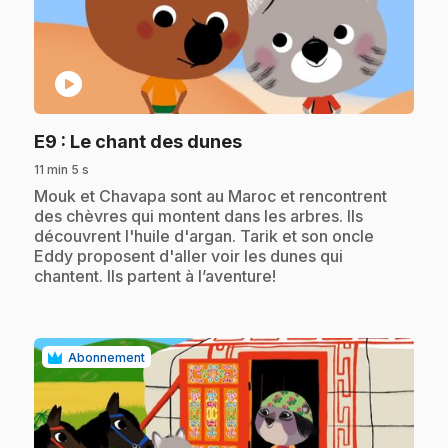
play_circle
.
E9
: Le chant des dunes
11 min 5 s
.
Mouk et Chavapa sont au Maroc et rencontrent
des chèvres qui montent dans les arbres. Ils
découvrent l'huile d'argan. Tarik et son oncle
Eddy proposent d'aller voir les dunes qui
chantent. Ils partent à l’aventure!
Abonnement