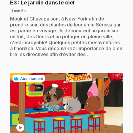
.
E3
: Le jardin dans le ciel
11 min 5 s
.
Mouk et Chavapa sont à New-York afin de
prendre soin des plantes de leur amie Sérissa qui
est partie en voyage. Ils découvrent un jardin sur
un toit, des fleurs et un potager en pleine ville,
c'est incroyable! Quelques petites mésaventures
à l’horizon. Vous découvrirez l’importance de bien
lire les directives afin d’éviter des…
Abonnement
play_circle