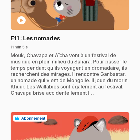
play_circle
.
E11
: Les nomades
11 min 5 s
.
Mouk, Chavapa et Aïcha vont à un festival de
musique en plein milieu du Sahara. Pour passer le
temps pendant qu'ils voyagent en dromadaire, ils
recherchent des mirages. Il rencontre Ganbaatar,
un nomade qui vient de Mongolie. Il joue du morin
Khuur. Les Wallabies sont également au festival.
Chavapa brise accidentellement l…
Abonnement