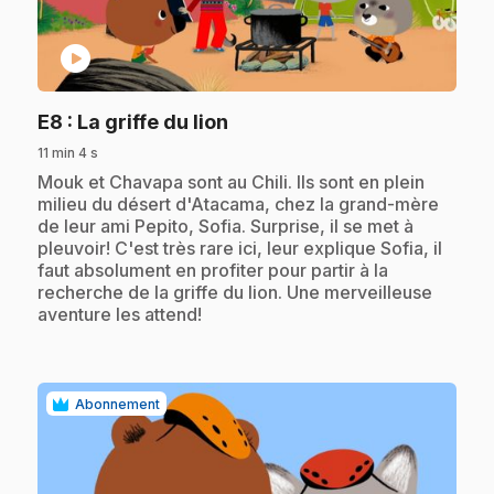
play_circle
.
E8
: La griffe du lion
11 min 4 s
.
Mouk et Chavapa sont au Chili. Ils sont en plein
milieu du désert d'Atacama, chez la grand-mère
de leur ami Pepito, Sofia. Surprise, il se met à
pleuvoir! C'est très rare ici, leur explique Sofia, il
faut absolument en profiter pour partir à la
recherche de la griffe du lion. Une merveilleuse
aventure les attend!
Abonnement