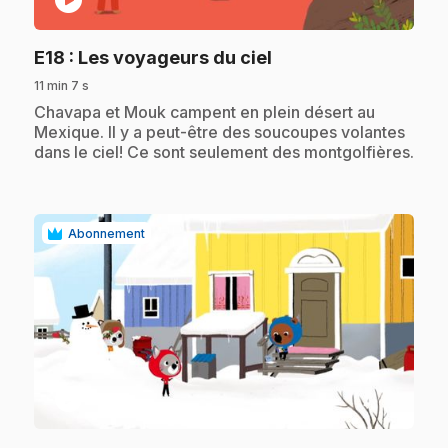
.
E18
: Les voyageurs du ciel
11 min 7 s
.
Chavapa et Mouk campent en plein désert au
Mexique. Il y a peut-être des soucoupes volantes
dans le ciel! Ce sont seulement des montgolfières.
Abonnement
play_circle