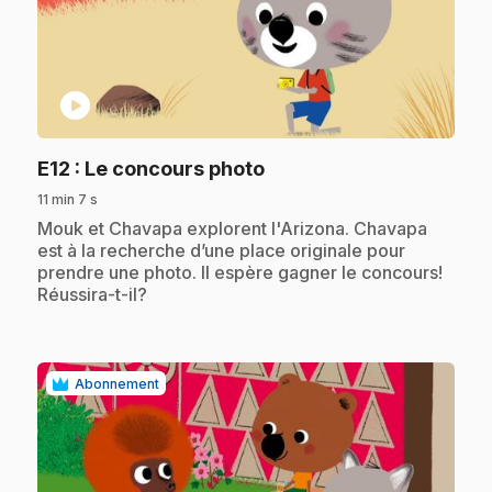
play_circle
.
E12
: Le concours photo
11 min 7 s
.
Mouk et Chavapa explorent l'Arizona. Chavapa
est à la recherche d’une place originale pour
prendre une photo. Il espère gagner le concours!
Réussira-t-il?
Abonnement