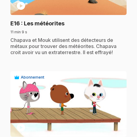
play_circle
.
E16
: Les météorites
11 min 9 s
.
Chapava et Mouk utilisent des détecteurs de
métaux pour trouver des météorites. Chapava
croit avoir vu un extraterrestre. Il est effrayé!
Abonnement
play_circle