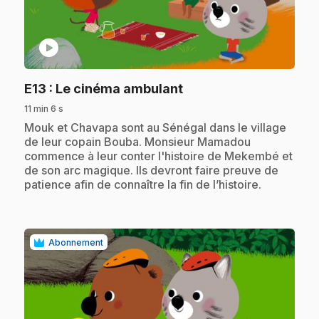
play_circle
.
E13
: Le cinéma ambulant
11 min 6 s
.
Mouk et Chavapa sont au Sénégal dans le village
de leur copain Bouba. Monsieur Mamadou
commence à leur conter l'histoire de Mekembé et
de son arc magique. Ils devront faire preuve de
patience afin de connaître la fin de l’histoire.
Abonnement