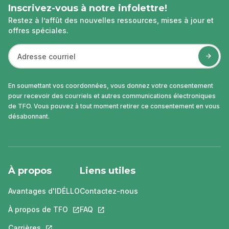
Inscrivez-vous à notre infolettre!
Restez à l’affût des nouvelles ressources, mises à jour et
offres spéciales.
En soumettant vos coordonnées, vous donnez votre consentement
pour recevoir des courriels et autres communications électroniques
de TFO. Vous pouvez à tout moment retirer ce consentement en vous
désabonnant.
À propos
Liens utiles
Avantages d'IDÉLLO
Contactez-nous
À propos de TFO
Ce lien s'ouvrira dans un nouvel onglet.
FAQ
Ce lien s'ouvrira dans un nouvel ongle
Carrières
Ce lien s'ouvrira dans un nouvel onglet.