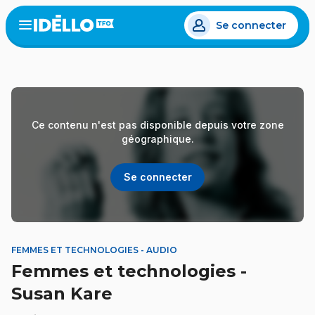
Aller
Se connecter
au
Open
the
contenu
menu
principal
Ce contenu n'est pas disponible depuis votre zone
géographique.
Se connecter
FEMMES ET TECHNOLOGIES - AUDIO
Femmes et technologies -
Susan Kare