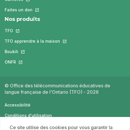
Faites un don
Ce lien s'ouvrira dans un nouvel onglet.
Nos produits
TFO
Ce lien s'ouvrira dans un nouvel onglet.
TFO apprendre à la maison
Ce lien s'ouvrira dans un nouvel o
Boukili
Ce lien s'ouvrira dans un nouvel onglet.
ONFR
Ce lien s'ouvrira dans un nouvel onglet.
© Office des télécommunications éducatives de
langue française de l'Ontario (TFO) - 2026
Accessibilité
Conditions d'utilisation
Politique de confidentialité
Ce site utilise des cookies pour vous garantir la