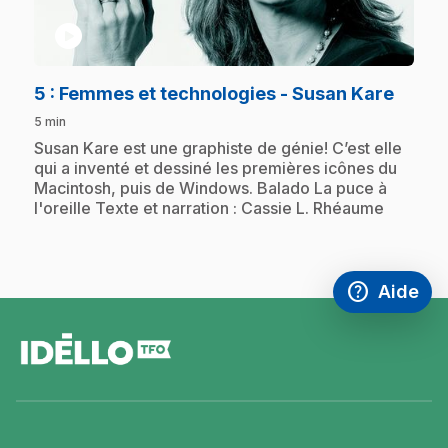
play_circle
.
5
: Femmes et technologies - Susan Kare
5 min
.
Susan Kare est une graphiste de génie! C’est elle
qui a inventé et dessiné les premières icônes du
Macintosh, puis de Windows. Balado La puce à
l'oreille Texte et narration : Cassie L. Rhéaume
help
Aide
Accéder à l
,Ce lien s'
pied
de
page