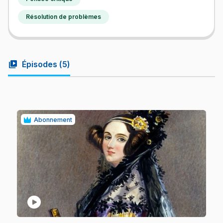
Résolution de problèmes
video_library
Épisodes (
5
)
Abonnement
play_circle