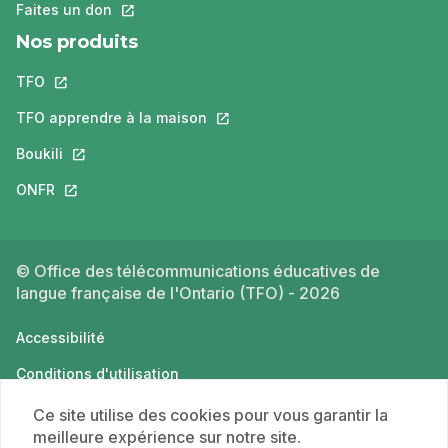
Faites un don
Ce lien s'ouvrira dans un nouvel onglet.
Nos produits
TFO
Ce lien s'ouvrira dans un nouvel onglet.
TFO apprendre à la maison
Ce lien s'ouvrira dans un nouvel o
Boukili
Ce lien s'ouvrira dans un nouvel onglet.
ONFR
Ce lien s'ouvrira dans un nouvel onglet.
© Office des télécommunications éducatives de
langue française de l'Ontario (TFO) - 2026
Accessibilité
Conditions d'utilisation
Politique de confidentialité
Ce site utilise des cookies pour vous garantir la
meilleure expérience sur notre site.