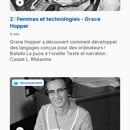
play_circle
2
: Femmes et technologies - Grace
.
Hopper
5 min
.
Grace Hopper a découvert comment développer
des langages conçus pour des ordinateurs !
Balado La puce à l'oreille Texte et narration :
Cassie L. Rhéaume
Abonnement