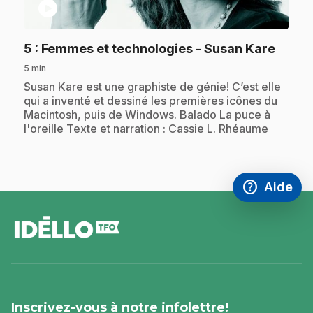
play_circle
.
5
: Femmes et technologies - Susan Kare
5 min
.
Susan Kare est une graphiste de génie! C’est elle
qui a inventé et dessiné les premières icônes du
Macintosh, puis de Windows. Balado La puce à
l'oreille Texte et narration : Cassie L. Rhéaume
help
Aide
Accéder à l
,Ce lien s'
pied
de
page
Inscrivez-vous à notre infolettre!