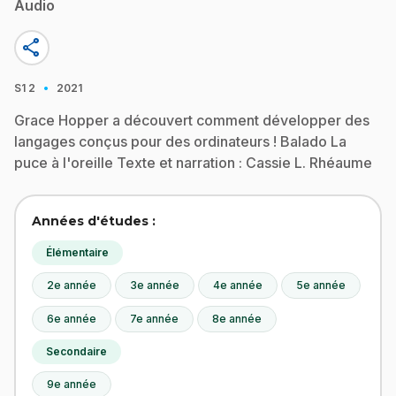
Audio
share
·
S1
2
2021
Grace Hopper a découvert comment développer des
langages conçus pour des ordinateurs ! Balado La
puce à l'oreille Texte et narration : Cassie L. Rhéaume
Années d'études :
Élémentaire
2e année
3e année
4e année
5e année
6e année
7e année
8e année
Secondaire
9e année