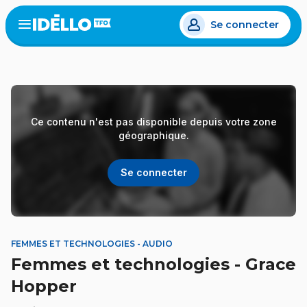
Aller
Se connecter
au
Open
the
contenu
menu
principal
Ce contenu n'est pas disponible depuis votre zone
géographique.
Se connecter
FEMMES ET TECHNOLOGIES - AUDIO
Femmes et technologies - Grace
Hopper