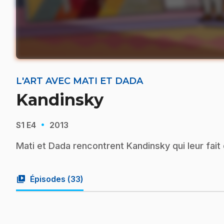
L'ART AVEC MATI ET DADA
Kandinsky
·
S1
E4
2013
Mati et Dada rencontrent Kandinsky qui leur fait 
video_library
Épisodes (
33
)