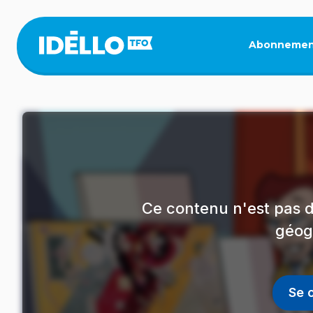
Aller
au
contenu
Abonnemen
principal
Ce contenu n'est pas d
géog
Se 