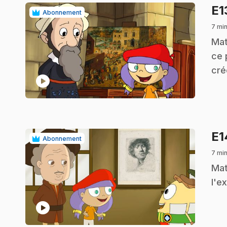
E1
Abonnement
7 min
.
Mat
ce 
cré
play_circle
E
Abonnement
7 min
.
Mat
l'e
play_circle