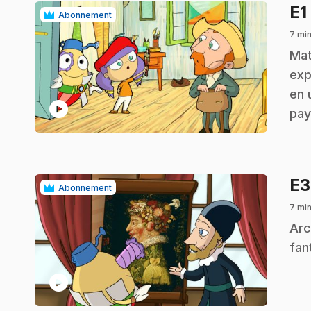
E1
Abonnement
7 min
.
Mat
exp
en 
play_circle
pay
E
Abonnement
7 min
.
Arc
fan
play_circle