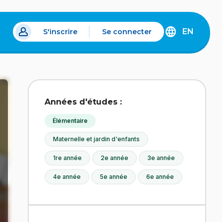
EN
S'inscrire
Se connecter
s un nouvel onglet.
DISCOVER
THE
ENGLISH
VERSION
OF
IDÉLLO.
Années d'études :
Élémentaire
Maternelle et jardin d'enfants
1re année
2e année
3e année
4e année
5e année
6e année