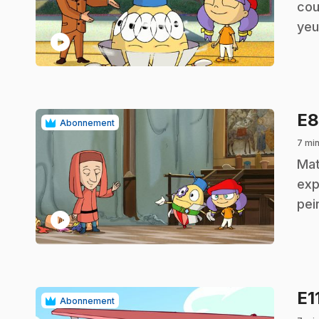
cou
yeu
play_circle
E
Abonnement
7 min
.
Mat
exp
pei
play_circle
E1
Abonnement