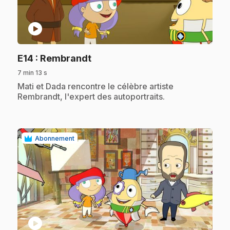
play_circle
.
E14
: Rembrandt
7 min 13 s
.
Mati et Dada rencontre le célèbre artiste
Rembrandt, l'expert des autoportraits.
Abonnement
play_circle