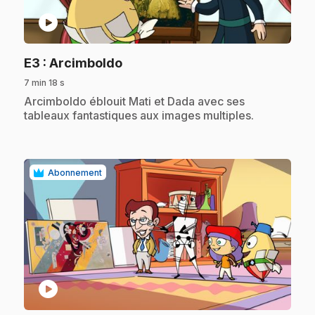
play_circle
.
E3
: Arcimboldo
7 min 18 s
.
Arcimboldo éblouit Mati et Dada avec ses
tableaux fantastiques aux images multiples.
Abonnement
play_circle