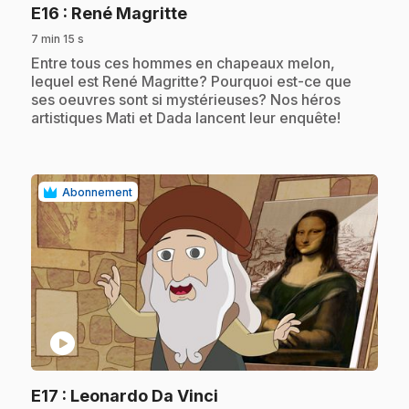
.
E16
: René Magritte
7 min 15 s
.
Entre tous ces hommes en chapeaux melon,
lequel est René Magritte? Pourquoi est-ce que
ses oeuvres sont si mystérieuses? Nos héros
artistiques Mati et Dada lancent leur enquête!
Abonnement
play_circle
.
E17
: Leonardo Da Vinci