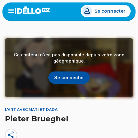
Aller
Se connecter
au
Open
the
contenu
menu
principal
Ce contenu n'est pas disponible depuis votre zone
géographique.
Se connecter
L'ART AVEC MATI ET DADA
Pieter Brueghel
share