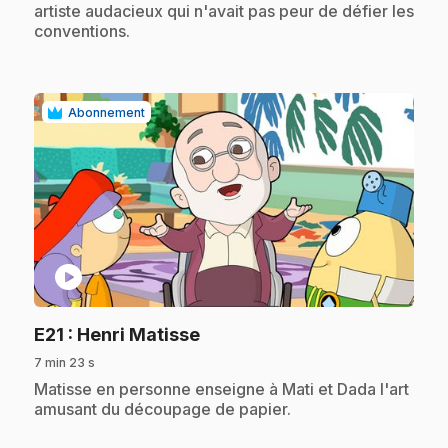
artiste audacieux qui n'avait pas peur de défier les
conventions.
Abonnement
play_circle
.
E21
: Henri Matisse
7 min 23 s
.
Matisse en personne enseigne à Mati et Dada l'art
amusant du découpage de papier.