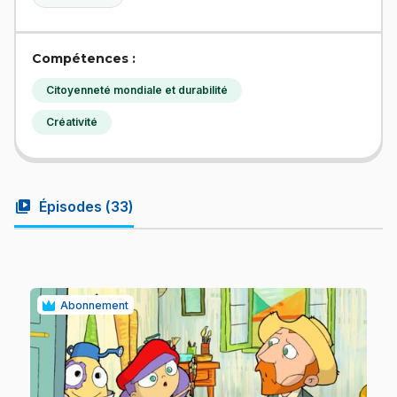
Compétences :
Citoyenneté mondiale et durabilité
Créativité
video_library
Épisodes (
33
)
Abonnement