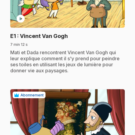
play_circle
.
E1
: Vincent Van Gogh
7 min 12 s
.
Mati et Dada rencontrent Vincent Van Gogh qui
leur explique comment il s'y prend pour peindre
ses toiles en utilisant les jeux de lumière pour
donner vie aux paysages.
Abonnement