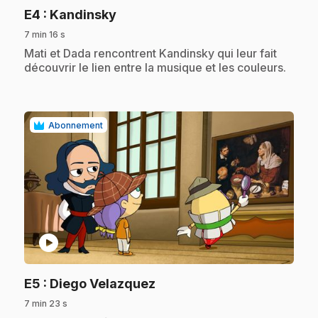
.
E4
: Kandinsky
7 min 16 s
.
Mati et Dada rencontrent Kandinsky qui leur fait
découvrir le lien entre la musique et les couleurs.
Abonnement
play_circle
.
E5
: Diego Velazquez
7 min 23 s