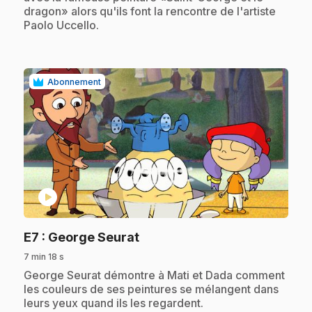
dragon» alors qu'ils font la rencontre de l'artiste
Paolo Uccello.
Abonnement
play_circle
.
E7
: George Seurat
7 min 18 s
.
George Seurat démontre à Mati et Dada comment
les couleurs de ses peintures se mélangent dans
leurs yeux quand ils les regardent.