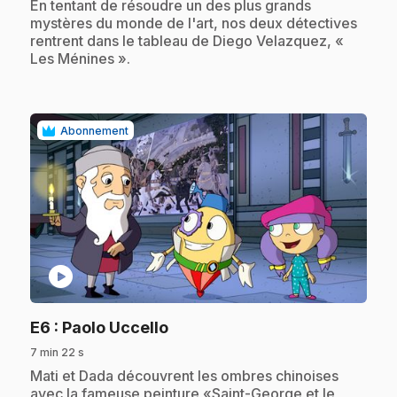
.
En tentant de résoudre un des plus grands
mystères du monde de l'art, nos deux détectives
rentrent dans le tableau de Diego Velazquez, «
Les Ménines ».
Abonnement
play_circle
.
E6
: Paolo Uccello
7 min 22 s
.
Mati et Dada découvrent les ombres chinoises
avec la fameuse peinture «Saint-George et le