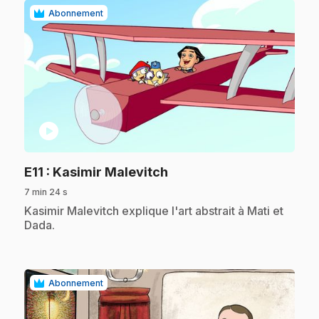
Abonnement
play_circle
.
E11
: Kasimir Malevitch
7 min 24 s
.
Kasimir Malevitch explique l'art abstrait à Mati et
Dada.
Abonnement