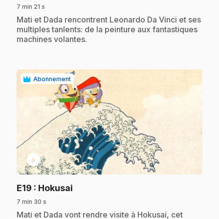
7 min 21 s
.
Mati et Dada rencontrent Leonardo Da Vinci et ses
multiples tanlents: de la peinture aux fantastiques
machines volantes.
Abonnement
play_circle
.
E19
: Hokusai
7 min 30 s
.
Mati et Dada vont rendre visite à Hokusai, cet