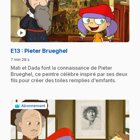
play_circle
.
E13
: Pieter Brueghel
7 min 28 s
.
Mati et Dada font la connaissance de Pieter
Brueghel, ce peintre célèbre inspiré par ses deux
fils pour créer des toiles remplies d'emfants.
Abonnement