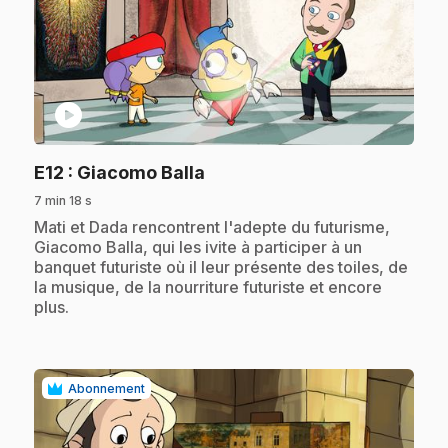
play_circle
.
E12
: Giacomo Balla
7 min 18 s
.
Mati et Dada rencontrent l'adepte du futurisme,
Giacomo Balla, qui les ivite à participer à un
banquet futuriste où il leur présente des toiles, de
la musique, de la nourriture futuriste et encore
plus.
Abonnement