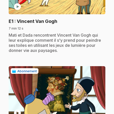
play_circle
.
E1
: Vincent Van Gogh
7 min 12 s
.
Mati et Dada rencontrent Vincent Van Gogh qui
leur explique comment il s'y prend pour peindre
ses toiles en utilisant les jeux de lumière pour
donner vie aux paysages.
Abonnement
play_circle