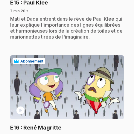
.
E15
: Paul Klee
7 min 20 s
.
Mati et Dada entrent dans le rêve de Paul Klee qui
leur explique l'importance des lignes équilibrées
et harmonieuses lors de la création de toiles et de
marionnettes tirées de l'imaginaire.
Abonnement
play_circle
.
E16
: René Magritte