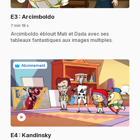
.
E3
: Arcimboldo
7 min 18 s
.
Arcimboldo éblouit Mati et Dada avec ses
tableaux fantastiques aux images multiples.
Abonnement
play_circle
.
E4
: Kandinsky