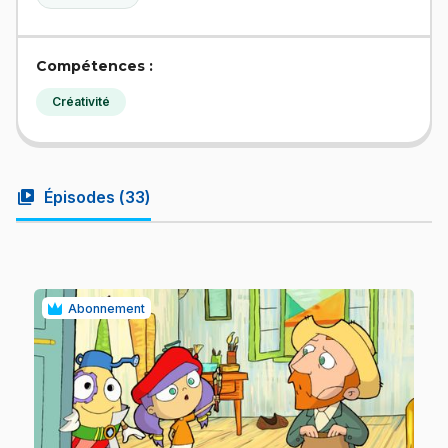
Compétences :
Créativité
video_library
Épisodes (
33
)
Abonnement