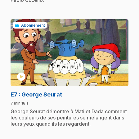
Paolo Uccello.
Abonnement
play_circle
.
E7
: George Seurat
7 min 18 s
.
George Seurat démontre à Mati et Dada comment
les couleurs de ses peintures se mélangent dans
leurs yeux quand ils les regardent.