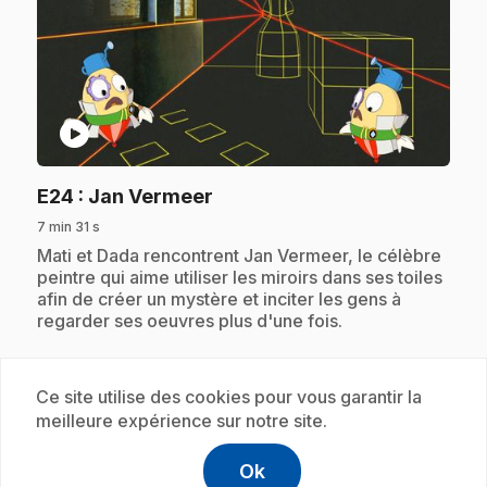
play_circle
.
E24
: Jan Vermeer
7 min 31 s
.
Mati et Dada rencontrent Jan Vermeer, le célèbre
peintre qui aime utiliser les miroirs dans ses toiles
afin de créer un mystère et inciter les gens à
regarder ses oeuvres plus d'une fois.
Ce site utilise des cookies pour vous garantir la
Abonnement
meilleure expérience sur notre site.
Ok
help
Aide