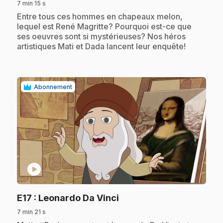
7 min 15 s
.
Entre tous ces hommes en chapeaux melon,
lequel est René Magritte? Pourquoi est-ce que
ses oeuvres sont si mystérieuses? Nos héros
artistiques Mati et Dada lancent leur enquête!
Abonnement
play_circle
.
E17
: Leonardo Da Vinci
7 min 21 s