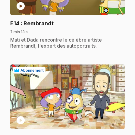
play_circle
.
E14
: Rembrandt
7 min 13 s
.
Mati et Dada rencontre le célèbre artiste
Rembrandt, l'expert des autoportraits.
Abonnement
play_circle