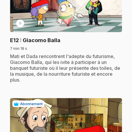
play_circle
.
E12
: Giacomo Balla
7 min 18 s
.
Mati et Dada rencontrent l'adepte du futurisme,
Giacomo Balla, qui les ivite à participer à un
banquet futuriste où il leur présente des toiles, de
la musique, de la nourriture futuriste et encore
plus.
Abonnement