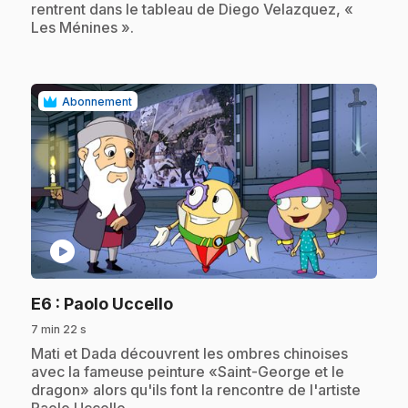
rentrent dans le tableau de Diego Velazquez, «
Les Ménines ».
Abonnement
play_circle
.
E6
: Paolo Uccello
7 min 22 s
.
Mati et Dada découvrent les ombres chinoises
avec la fameuse peinture «Saint-George et le
dragon» alors qu'ils font la rencontre de l'artiste