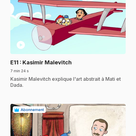
play_circle
.
E11
: Kasimir Malevitch
7 min 24 s
.
Kasimir Malevitch explique l'art abstrait à Mati et
Dada.
Abonnement