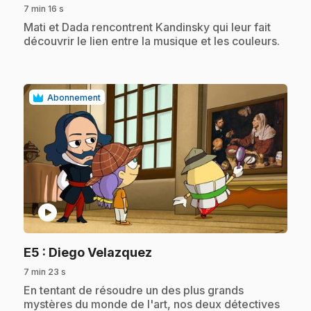
7 min 16 s
.
Mati et Dada rencontrent Kandinsky qui leur fait
découvrir le lien entre la musique et les couleurs.
Abonnement
play_circle
.
E5
: Diego Velazquez
7 min 23 s
.
En tentant de résoudre un des plus grands
mystères du monde de l'art, nos deux détectives