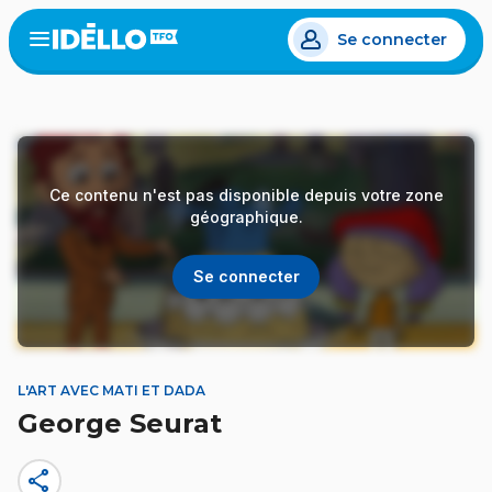
Aller
Se connecter
au
Open
the
contenu
menu
principal
Ce contenu n'est pas disponible depuis votre zone
géographique.
Se connecter
L'ART AVEC MATI ET DADA
George Seurat
share