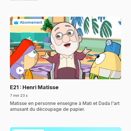
Abonnement
play_circle
.
E21
: Henri Matisse
7 min 23 s
.
Matisse en personne enseigne à Mati et Dada l'art
amusant du découpage de papier.