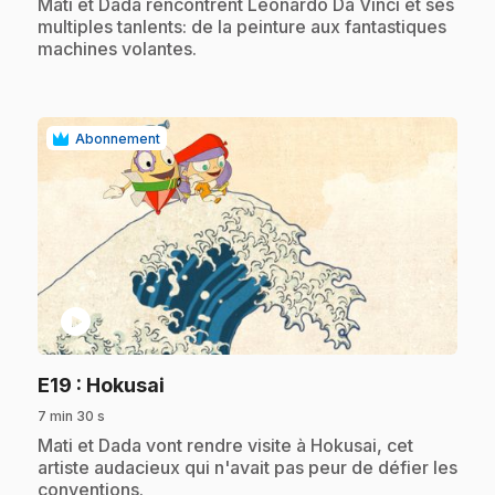
.
Mati et Dada rencontrent Leonardo Da Vinci et ses
multiples tanlents: de la peinture aux fantastiques
machines volantes.
Abonnement
play_circle
.
E19
: Hokusai
7 min 30 s
.
Mati et Dada vont rendre visite à Hokusai, cet
artiste audacieux qui n'avait pas peur de défier les
conventions.