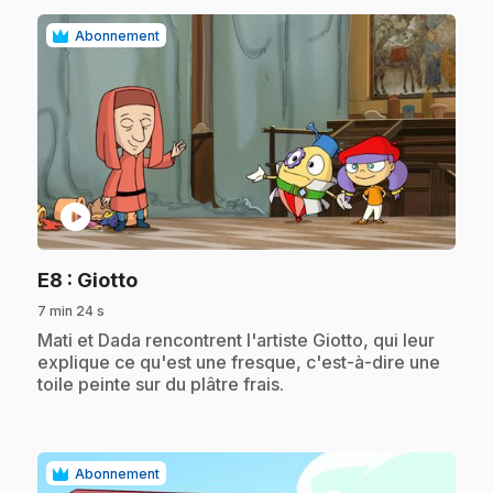
Abonnement
play_circle
.
E8
: Giotto
7 min 24 s
.
Mati et Dada rencontrent l'artiste Giotto, qui leur
explique ce qu'est une fresque, c'est-à-dire une
toile peinte sur du plâtre frais.
Abonnement