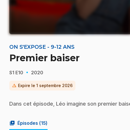
ON S'EXPOSE - 9-12 ANS
Premier baiser
·
S1
E10
2020
warning
Expire le
1 septembre 2026
Dans cet épisode, Léo imagine son premier bai
video_library
Épisodes (
15
)