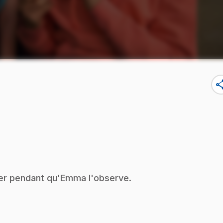
sha
ser pendant qu'Emma l'observe.