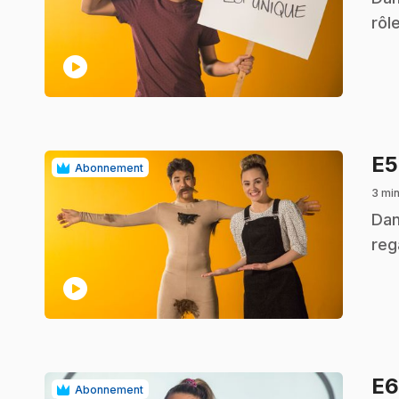
rôl
play_circle
E
Abonnement
3 mi
.
Dan
reg
play_circle
E
Abonnement