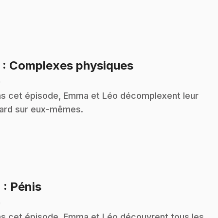
.
3
: Complexes physiques
n
s cet épisode, Emma et Léo décomplexent leur
ard sur eux-mêmes.
.
4
: Pénis
n
s cet épisode, Emma et Léo découvrent tous les