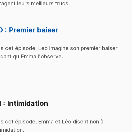
tagent leurs meilleurs trucs!
.
10
: Premier baiser
n
s cet épisode, Léo imagine son premier baiser
dant qu'Emma l'observe.
.
1
: Intimidation
n
s cet épisode, Emma et Léo disent non à
timidation.