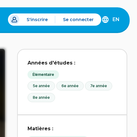
EN
S'inscrire
Se connecter
s un nouvel onglet.
DISCOVER
THE
ENGLISH
VERSION
OF
IDÉLLO.
Années d'études :
Élémentaire
5e année
6e année
7e année
8e année
Matières :