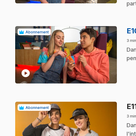
par
E
Abonnement
3 mi
.
Dan
pen
play_circle
E1
Abonnement
3 mi
.
Dan
l'in