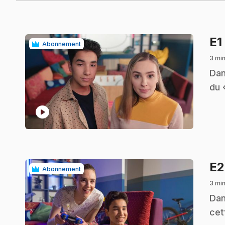
E1
Abonnement
3 mi
.
Dan
du 
play_circle
E
Abonnement
3 mi
.
Dan
cet