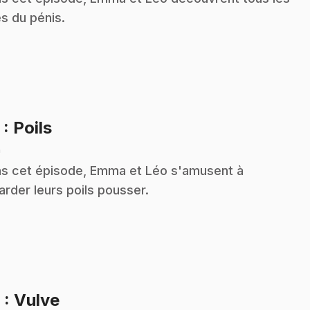
es du pénis.
.
5
: Poils
n
s cet épisode, Emma et Léo s'amusent à
arder leurs poils pousser.
.
6
: Vulve