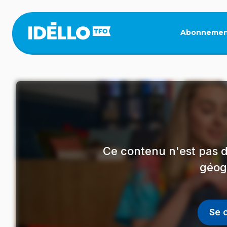
Aller
au
contenu
Abonnemen
principal
Ce contenu n'est pas d
géog
Se 