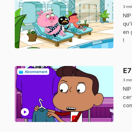
3 mi
.
NIP
qu'
en 
play_circle
!
E
Abonnement
3 mi
.
NIP
cer
con
play_circle