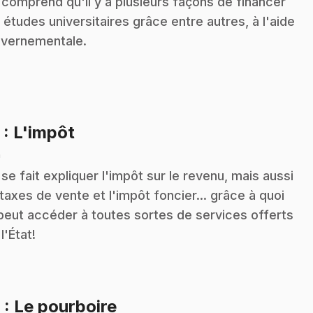
 comprend qu'il y a plusieurs façons de financer
 études universitaires grâce entre autres, à l'aide
vernementale.
.
5
: L'impôt
n
 se fait expliquer l'impôt sur le revenu, mais aussi
 taxes de vente et l'impôt foncier... grâce à quoi
peut accéder à toutes sortes de services offerts
l'État!
.
6
: Le pourboire