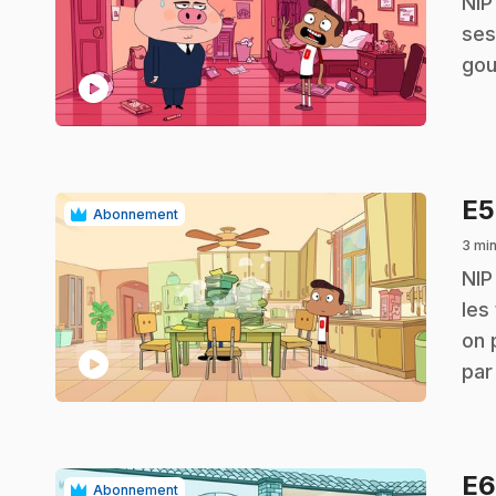
.
NIP
ses
gou
play_circle
E
Abonnement
3 mi
.
NIP
les
on 
play_circle
par 
E
Abonnement