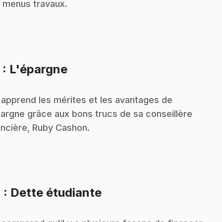
 menus travaux.
.
3
: L'épargne
n
 apprend les mérites et les avantages de
pargne grâce aux bons trucs de sa conseillère
ancière, Ruby Cashon.
.
4
: Dette étudiante
n