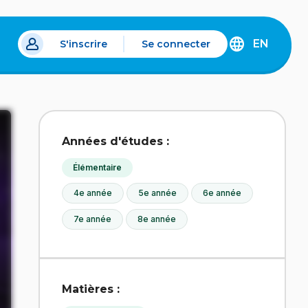
EN
S'inscrire
Se connecter
s un nouvel onglet.
DISCOVER
THE
ENGLISH
VERSION
OF
IDÉLLO.
Années d'études :
Élémentaire
4e année
5e année
6e année
7e année
8e année
Matières :