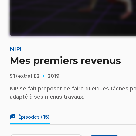
NIP!
Mes premiers revenus
·
S1 (extra)
E2
2019
NIP se fait proposer de faire quelques tâches p
adapté à ses menus travaux.
video_library
Épisodes (
15
)