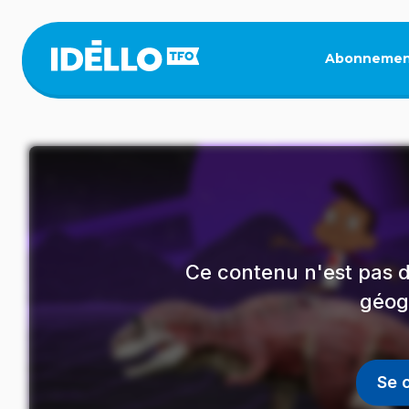
Aller
au
contenu
Abonnemen
principal
Ce contenu n'est pas d
géog
Se 