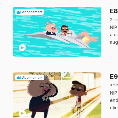
E
Abonnement
3 mi
.
NIP
à u
aug
play_circle
E
Abonnement
3 mi
.
NIP
end
clie
play_circle