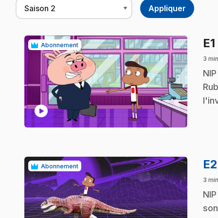
E1
Abonnement
3 mi
.
NIP
Rub
l'i
play_circle
E
Abonnement
3 mi
.
NIP
son