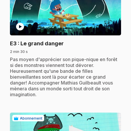
play_circle
.
E3
: Le grand danger
2 min 30 s
.
Pas moyen d'apprécier son pique-nique en forêt
si des monstres viennent tout dévorer.
Heureusement qu'une bande de filles
bienveillantes sont là pour écarter ce grand
danger! Accompagner Mathias Guilbeault vous
mènera dans un monde sorti tout droit de son
imagination.
Abonnement