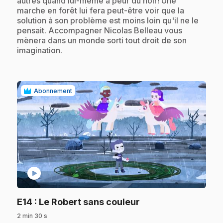
autres quand lui-même a peur du noir! Une
marche en forêt lui fera peut-être voir que la
solution à son problème est moins loin qu'il ne le
pensait. Accompagner Nicolas Belleau vous
mènera dans un monde sorti tout droit de son
imagination.
Abonnement
play_circle
.
E14
: Le Robert sans couleur
2 min 30 s