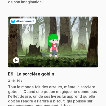
de son imagination.
Abonnement
play_circle
.
E9
: La sorcière goblin
2 min 30 s
.
Tout le monde fait des erreurs, même la sorcière
gobelin! Quand une potion magique ne donne pas
l'effet désiré, un de ses livres lui apprend qu'elle
doit se rendre à l'arbre à biscuit, qui pousse sur
une montagne, quelque part là-bas...