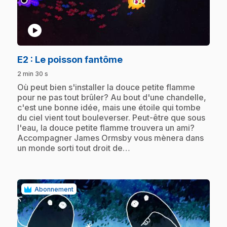
play_circle
.
E2
: Le poisson fantôme
2 min 30 s
.
Où peut bien s'installer la douce petite flamme
pour ne pas tout brûler? Au bout d'une chandelle,
c'est une bonne idée, mais une étoile qui tombe
du ciel vient tout bouleverser. Peut-être que sous
l'eau, la douce petite flamme trouvera un ami?
Accompagner James Ormsby vous mènera dans
un monde sorti tout droit de…
Abonnement