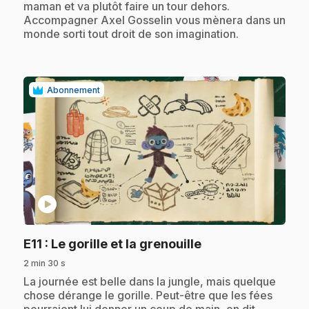
maman et va plutôt faire un tour dehors.
Accompagner Axel Gosselin vous mènera dans un
monde sorti tout droit de son imagination.
Abonnement
play_circle
.
E11
: Le gorille et la grenouille
2 min 30 s
.
La journée est belle dans la jungle, mais quelque
chose dérange le gorille. Peut-être que les fées