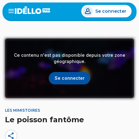
Aller
Se connecter
au
Open
the
contenu
menu
principal
Ce contenu n'est pas disponible depuis votre zone
géographique.
Se connecter
LES MIMISTOIRES
Le poisson fantôme
share