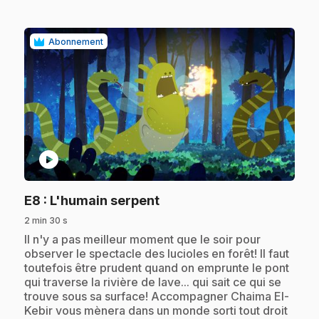
Abonnement
play_circle
.
E8
: L'humain serpent
2 min 30 s
.
Il n'y a pas meilleur moment que le soir pour
observer le spectacle des lucioles en forêt! Il faut
toutefois être prudent quand on emprunte le pont
qui traverse la rivière de lave... qui sait ce qui se
trouve sous sa surface! Accompagner Chaima El-
Kebir vous mènera dans un monde sorti tout droit