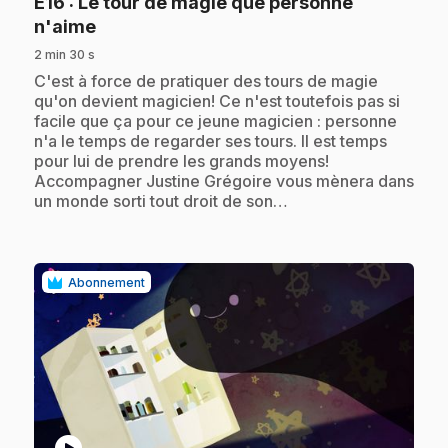
E16
: Le tour de magie que personne
.
n'aime
2 min 30 s
.
C'est à force de pratiquer des tours de magie
qu'on devient magicien! Ce n'est toutefois pas si
facile que ça pour ce jeune magicien : personne
n'a le temps de regarder ses tours. Il est temps
pour lui de prendre les grands moyens!
Accompagner Justine Grégoire vous mènera dans
un monde sorti tout droit de son…
Abonnement
play_circle