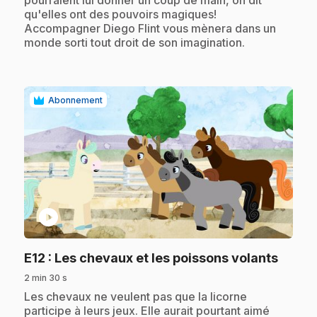
pourraient lui donner un coup de main, on dit
qu'elles ont des pouvoirs magiques!
Accompagner Diego Flint vous mènera dans un
monde sorti tout droit de son imagination.
Abonnement
play_circle
.
E12
: Les chevaux et les poissons volants
2 min 30 s
.
Les chevaux ne veulent pas que la licorne
participe à leurs jeux. Elle aurait pourtant aimé