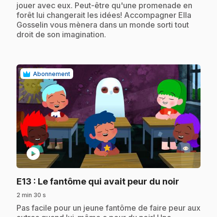
jouer avec eux. Peut-être qu'une promenade en
forêt lui changerait les idées! Accompagner Ella
Gosselin vous mènera dans un monde sorti tout
droit de son imagination.
Abonnement
play_circle
.
E13
: Le fantôme qui avait peur du noir
2 min 30 s
.
Pas facile pour un jeune fantôme de faire peur aux