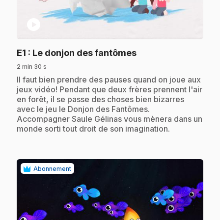
play_circle
.
E1
: Le donjon des fantômes
2 min 30 s
.
Il faut bien prendre des pauses quand on joue aux
jeux vidéo! Pendant que deux frères prennent l'air
en forêt, il se passe des choses bien bizarres
avec le jeu le Donjon des Fantômes.
Accompagner Saule Gélinas vous mènera dans un
monde sorti tout droit de son imagination.
Abonnement