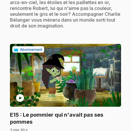
arcs-en-ciel, les étoiles et les paillettes en or,
rencontre Robert, lui qui n'aime pas la couleur,
seulement le gris et le noir? Accompagner Charlie
Bélanger vous mènera dans un monde sorti tout
droit de son imagination.
Abonnement
play_circle
E15
: Le pommier qui n'avait pas ses
.
pommes
2 min 30 s