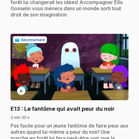
forêt lui changerait les idées! Accompagner Ella
Gosselin vous mènera dans un monde sorti tout
droit de son imagination.
Abonnement
play_circle
.
E13
: Le fantôme qui avait peur du noir
2 min 30 s
.
Pas facile pour un jeune fantôme de faire peur aux
autres quand lui-même a peur du noir! Une
marche en forêt lui fera peut-être voir que la