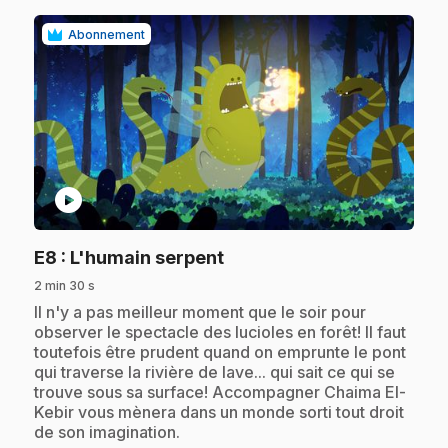
Abonnement
play_circle
.
E8
: L'humain serpent
2 min 30 s
.
Il n'y a pas meilleur moment que le soir pour
observer le spectacle des lucioles en forêt! Il faut
toutefois être prudent quand on emprunte le pont
qui traverse la rivière de lave... qui sait ce qui se
trouve sous sa surface! Accompagner Chaima El-
Kebir vous mènera dans un monde sorti tout droit
de son imagination.