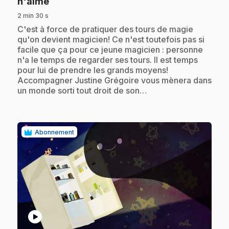
.
n'aime
2 min 30 s
.
C'est à force de pratiquer des tours de magie
qu'on devient magicien! Ce n'est toutefois pas si
facile que ça pour ce jeune magicien : personne
n'a le temps de regarder ses tours. Il est temps
pour lui de prendre les grands moyens!
Accompagner Justine Grégoire vous mènera dans
un monde sorti tout droit de son…
Abonnement
play_circle