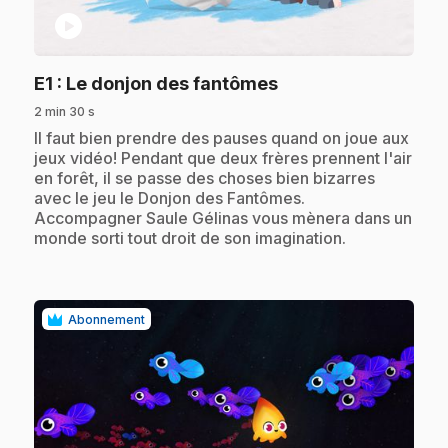
play_circle
.
E1
: Le donjon des fantômes
2 min 30 s
.
Il faut bien prendre des pauses quand on joue aux
jeux vidéo! Pendant que deux frères prennent l'air
en forêt, il se passe des choses bien bizarres
avec le jeu le Donjon des Fantômes.
Accompagner Saule Gélinas vous mènera dans un
monde sorti tout droit de son imagination.
Abonnement