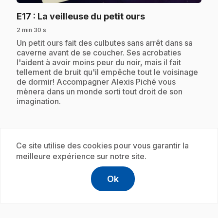
.
E17
: La veilleuse du petit ours
2 min 30 s
.
Un petit ours fait des culbutes sans arrêt dans sa
caverne avant de se coucher. Ses acrobaties
l'aident à avoir moins peur du noir, mais il fait
tellement de bruit qu'il empêche tout le voisinage
de dormir! Accompagner Alexis Piché vous
mènera dans un monde sorti tout droit de son
imagination.
Abonnement
Ce site utilise des cookies pour vous garantir la
meilleure expérience sur notre site.
Ok
help
Aide
Accéder à l
,Ce lien s'