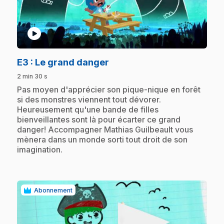
play_circle
.
E3
: Le grand danger
2 min 30 s
.
Pas moyen d'apprécier son pique-nique en forêt
si des monstres viennent tout dévorer.
Heureusement qu'une bande de filles
bienveillantes sont là pour écarter ce grand
danger! Accompagner Mathias Guilbeault vous
mènera dans un monde sorti tout droit de son
imagination.
Abonnement