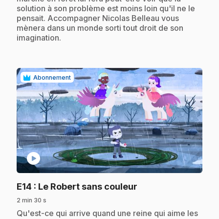
solution à son problème est moins loin qu'il ne le
pensait. Accompagner Nicolas Belleau vous
mènera dans un monde sorti tout droit de son
imagination.
Abonnement
play_circle
.
E14
: Le Robert sans couleur
2 min 30 s
.
Qu'est-ce qui arrive quand une reine qui aime les