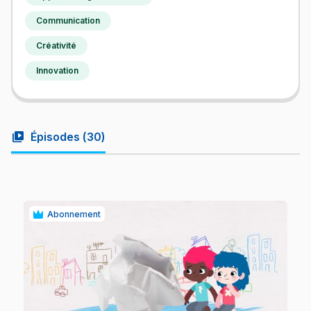
Communication
Créativité
Innovation
video_library
Épisodes (
30
)
Abonnement