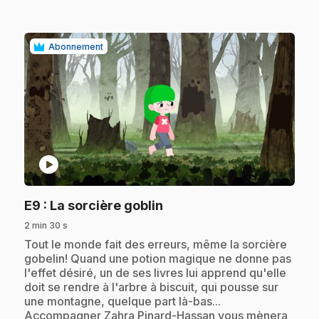
Abonnement
play_circle
.
E9
: La sorcière goblin
2 min 30 s
.
Tout le monde fait des erreurs, même la sorcière
gobelin! Quand une potion magique ne donne pas
l'effet désiré, un de ses livres lui apprend qu'elle
doit se rendre à l'arbre à biscuit, qui pousse sur
une montagne, quelque part là-bas...
Accompagner Zahra Pinard-Hassan vous mènera