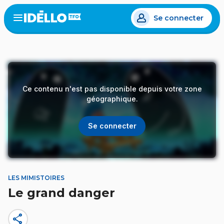
Aller
Se connecter
au
Open
the
contenu
menu
principal
Ce contenu n'est pas disponible depuis votre zone
géographique.
Se connecter
LES MIMISTOIRES
Le grand danger
share