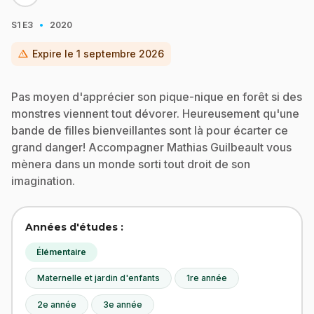
·
S1
E3
2020
warning
Expire le
1 septembre 2026
Pas moyen d'apprécier son pique-nique en forêt si des
monstres viennent tout dévorer. Heureusement qu'une
bande de filles bienveillantes sont là pour écarter ce
grand danger! Accompagner Mathias Guilbeault vous
mènera dans un monde sorti tout droit de son
imagination.
Années d'études :
Élémentaire
Maternelle et jardin d'enfants
1re année
2e année
3e année