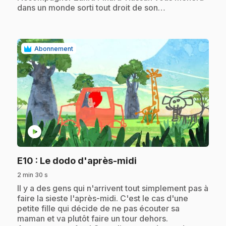
dans un monde sorti tout droit de son…
Abonnement
play_circle
.
E10
: Le dodo d'après-midi
2 min 30 s
.
Il y a des gens qui n'arrivent tout simplement pas à
faire la sieste l'après-midi. C'est le cas d'une
petite fille qui décide de ne pas écouter sa
maman et va plutôt faire un tour dehors.