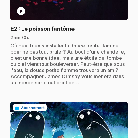
play_circle
.
E2
: Le poisson fantôme
2 min 30 s
.
Où peut bien s'installer la douce petite flamme
pour ne pas tout brûler? Au bout d'une chandelle,
c'est une bonne idée, mais une étoile qui tombe
du ciel vient tout bouleverser. Peut-être que sous
l'eau, la douce petite flamme trouvera un ami?
Accompagner James Ormsby vous mènera dans
un monde sorti tout droit de…
Abonnement