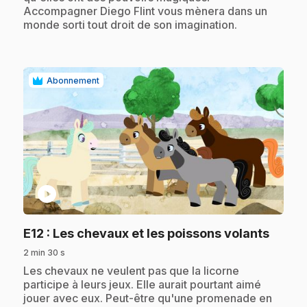
Accompagner Diego Flint vous mènera dans un
monde sorti tout droit de son imagination.
Abonnement
play_circle
.
E12
: Les chevaux et les poissons volants
2 min 30 s
.
Les chevaux ne veulent pas que la licorne
participe à leurs jeux. Elle aurait pourtant aimé
jouer avec eux. Peut-être qu'une promenade en