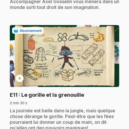
Accompagner Axel Gosselin vous mènera dans un
monde sorti tout droit de son imagination.
Abonnement
play_circle
.
E11
: Le gorille et la grenouille
2 min 30 s
.
La journée est belle dans la jungle, mais quelque
chose dérange le gorille. Peut-être que les fées
pourraient lui donner un coup de main, on dit
qu'elles ont des pouvoirs magiques!