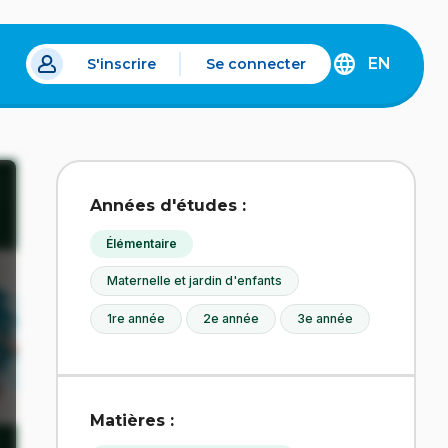
EN
S'inscrire
Se connecter
s un nouvel onglet.
DISCOVER
THE
ENGLISH
VERSION
OF
IDÉLLO.
Années d'études :
Élémentaire
Maternelle et jardin d'enfants
1re année
2e année
3e année
Matières :