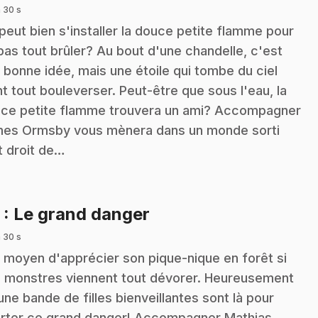
 30 s
peut bien s'installer la douce petite flamme pour
pas tout brûler? Au bout d'une chandelle, c'est
 bonne idée, mais une étoile qui tombe du ciel
nt tout bouleverser. Peut-être que sous l'eau, la
ce petite flamme trouvera un ami? Accompagner
es Ormsby vous mènera dans un monde sorti
t droit de…
.
3
: Le grand danger
 30 s
 moyen d'apprécier son pique-nique en forêt si
 monstres viennent tout dévorer. Heureusement
une bande de filles bienveillantes sont là pour
rter ce grand danger! Accompagner Mathias