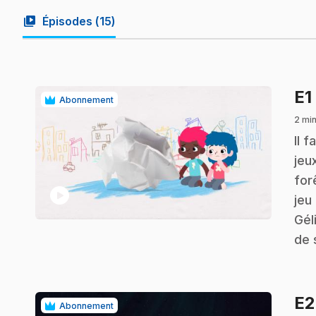
video_library
Épisodes (
15
)
E1
Abonnement
2 min
.
Il 
jeu
for
play_circle
jeu
Gél
de 
E
Abonnement