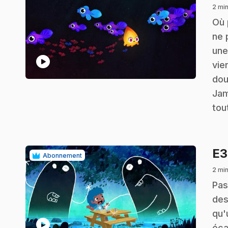
2 min
.
Où 
ne 
une
play_circle
vie
dou
Jam
tou
E
Abonnement
2 min
.
Pas
des
qu'
play_circle
éca