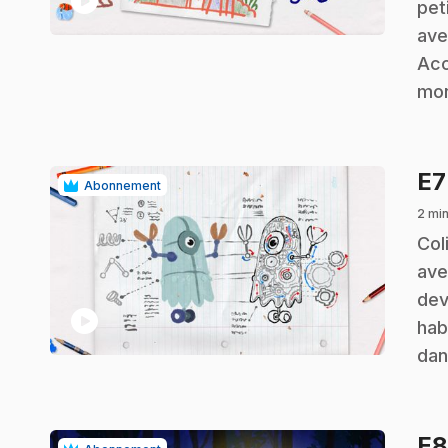
play_circle
pet
ave
Acc
mon
E
Abonnement
2 min
.
Col
ave
dev
play_circle
hab
dan
E