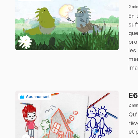
2 min
.
En 
suf
que
play_circle
pro
les
mèn
ima
E
Abonnement
2 min
.
Qu'
rêv
et 