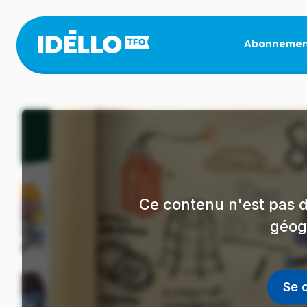
Aller
au
contenu
Abonnemen
principal
Ce contenu n'est pas d
géog
Se 