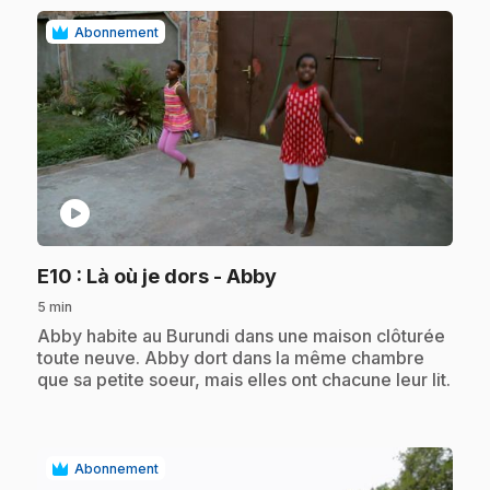
Abonnement
play_circle
.
E10
: Là où je dors - Abby
5 min
.
Abby habite au Burundi dans une maison clôturée
toute neuve. Abby dort dans la même chambre
que sa petite soeur, mais elles ont chacune leur lit.
Abonnement