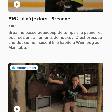
play_circle
.
E16
: Là où je dors - Bréanne
5 min
.
Bréanne passe beaucoup de temps à la patinoire,
pour ses entraînements de hockey. C'est presque
une deuxième maison! Elle habite à Winnipeg au
Manitoba.
Abonnement
play_circle