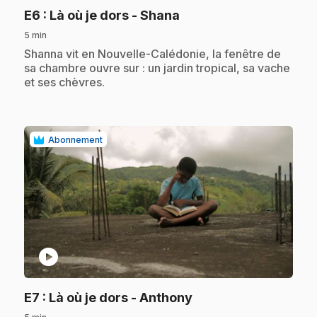
.
E6
: Là où je dors - Shana
5 min
.
Shanna vit en Nouvelle-Calédonie, la fenêtre de
sa chambre ouvre sur : un jardin tropical, sa vache
et ses chèvres.
Abonnement
play_circle
.
E7
: Là où je dors - Anthony