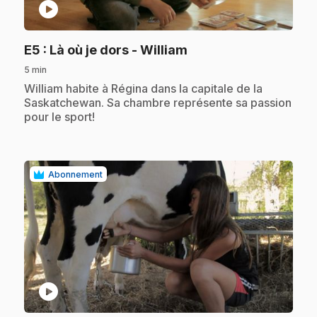
play_circle
.
E5
: Là où je dors - William
5 min
.
William habite à Régina dans la capitale de la
Saskatchewan. Sa chambre représente sa passion
pour le sport!
Abonnement
play_circle