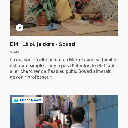
play_circle
.
E14
: Là où je dors - Souad
5 min
.
La maison où elle habite au Maroc avec sa famille
est toute simple. Il n'y a pas d'électricité et il faut
aller chercher de l'eau au puits. Souad aimerait
devenir professeur.
Abonnement