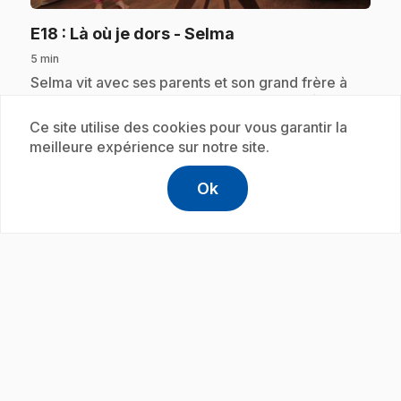
.
E18
: Là où je dors - Selma
5 min
.
Selma vit avec ses parents et son grand frère à
Vancouver. Dans sa chambre, Selma joue à faire
l'acrobate! Elle collectionne aussi les petites
Ce site utilise des cookies pour vous garantir la
figurines. Elle en a plein!
meilleure expérience sur notre site.
Ok
help
Aide
Accéder à l
,Ce lien s'
Abonnement
play_circle