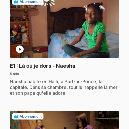
Abonnement
play_circle
.
E1
: Là où je dors - Naesha
5 min
.
Naesha habite en Haïti, à Port-au-Prince, la
capitale. Dans sa chambre, tout lui rappelle la mer
et son papa qu'elle adore.
Abonnement