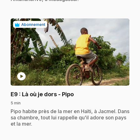
Abonnement
play_circle
.
E9
: Là où je dors - Pipo
5 min
.
Pipo habite près de la mer en Haïti, à Jacmel. Dans
sa chambre, tout lui rappelle qu'il adore son pays
et la mer.