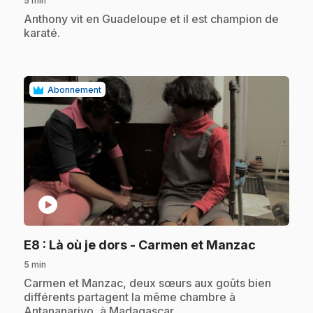
5 min
.
Anthony vit en Guadeloupe et il est champion de
karaté.
Abonnement
play_circle
.
E8
: Là où je dors - Carmen et Manzac
5 min
.
Carmen et Manzac, deux sœurs aux goûts bien
différents partagent la même chambre à
Antananarivo, à Madagascar.