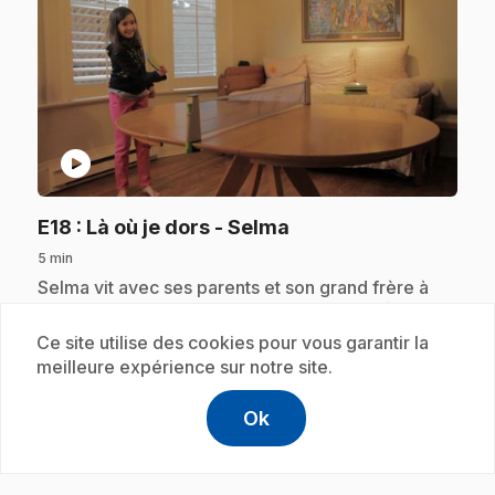
play_circle
.
E18
: Là où je dors - Selma
5 min
.
Selma vit avec ses parents et son grand frère à
Vancouver. Dans sa chambre, Selma joue à faire
l'acrobate! Elle collectionne aussi les petites
Ce site utilise des cookies pour vous garantir la
figurines. Elle en a plein!
meilleure expérience sur notre site.
Ok
help
Aide
Accéder à l
,Ce lien s'
Abonnement