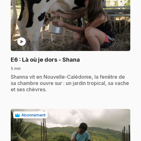
play_circle
.
E6
: Là où je dors - Shana
5 min
.
Shanna vit en Nouvelle-Calédonie, la fenêtre de
sa chambre ouvre sur : un jardin tropical, sa vache
et ses chèvres.
Abonnement