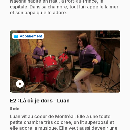
.
Naesha habite en Haïti, à Port-au-Prince, la
capitale. Dans sa chambre, tout lui rappelle la mer
et son papa qu'elle adore.
Abonnement
play_circle
.
E2
: Là où je dors - Luan
5 min
.
Luan vit au coeur de Montréal. Elle a une toute
petite chambre très colorée, un lit superposé et
elle adore la musique. Elle veut aussi devenir une