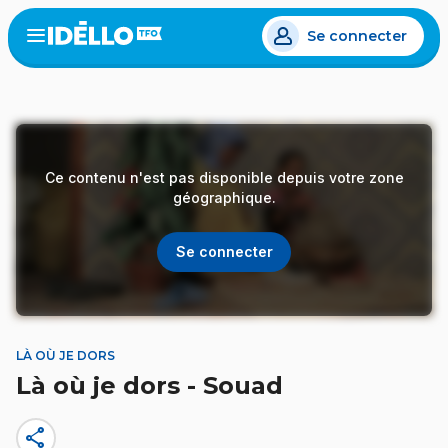
Aller
Se connecter
au
Open
the
contenu
menu
principal
Ce contenu n'est pas disponible depuis votre zone
géographique.
Se connecter
LÀ OÙ JE DORS
Là où je dors - Souad
share