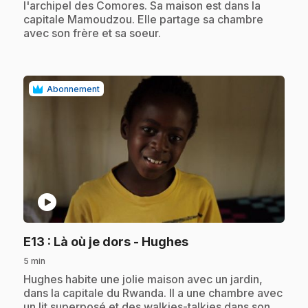
l'archipel des Comores. Sa maison est dans la
capitale Mamoudzou. Elle partage sa chambre
avec son frère et sa soeur.
Abonnement
play_circle
.
E13
: Là où je dors - Hughes
5 min
.
Hughes habite une jolie maison avec un jardin,
dans la capitale du Rwanda. Il a une chambre avec
un lit superposé et des walkies-talkies dans son