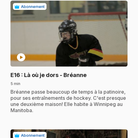
Abonnement
play_circle
.
E16
: Là où je dors - Bréanne
5 min
.
Bréanne passe beaucoup de temps à la patinoire,
pour ses entraînements de hockey. C'est presque
une deuxième maison! Elle habite à Winnipeg au
Manitoba.
Abonnement