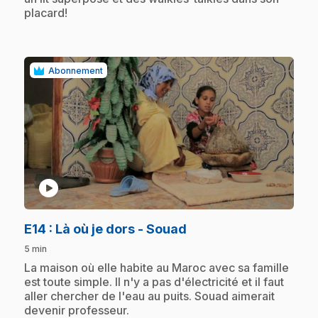
placard!
Abonnement
play_circle
.
E14
: Là où je dors - Souad
5 min
.
La maison où elle habite au Maroc avec sa famille
est toute simple. Il n'y a pas d'électricité et il faut
aller chercher de l'eau au puits. Souad aimerait
devenir professeur.