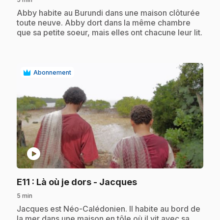
.
Abby habite au Burundi dans une maison clôturée
toute neuve. Abby dort dans la même chambre
que sa petite soeur, mais elles ont chacune leur lit.
Abonnement
play_circle
.
E11
: Là où je dors - Jacques
5 min
.
Jacques est Néo-Calédonien. Il habite au bord de
la mer dans une maison en tôle où il vit avec sa