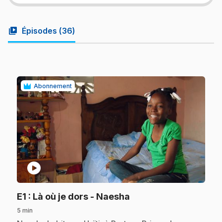
video_library
Épisodes (
36
)
Abonnement
play_circle
.
E1
: Là où je dors - Naesha
5 min