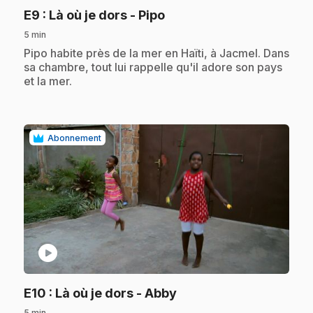
.
E9
: Là où je dors - Pipo
5 min
.
Pipo habite près de la mer en Haïti, à Jacmel. Dans
sa chambre, tout lui rappelle qu'il adore son pays
et la mer.
Abonnement
play_circle
.
E10
: Là où je dors - Abby
5 min