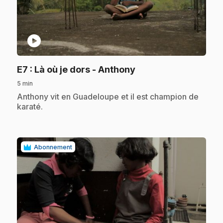
play_circle
.
E7
: Là où je dors - Anthony
5 min
.
Anthony vit en Guadeloupe et il est champion de
karaté.
Abonnement