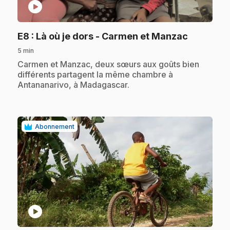
play_circle
.
E8
: Là où je dors - Carmen et Manzac
5 min
.
Carmen et Manzac, deux sœurs aux goûts bien
différents partagent la même chambre à
Antananarivo, à Madagascar.
Abonnement
play_circle