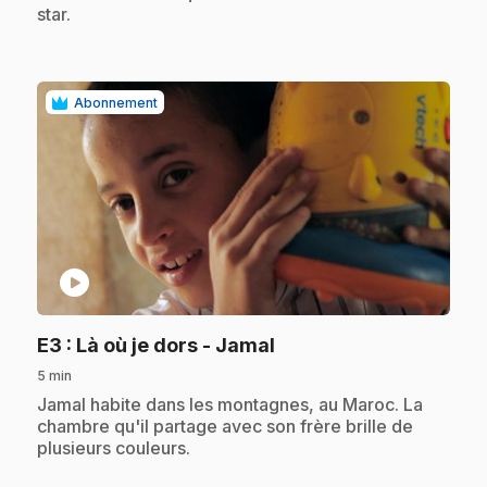
star.
Abonnement
play_circle
.
E3
: Là où je dors - Jamal
5 min
.
Jamal habite dans les montagnes, au Maroc. La
chambre qu'il partage avec son frère brille de
plusieurs couleurs.