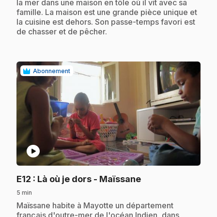
la mer dans une maison en tôle où il vit avec sa
famille. La maison est une grande pièce unique et
la cuisine est dehors. Son passe-temps favori est
de chasser et de pêcher.
Abonnement
play_circle
.
E12
: Là où je dors - Maïssane
5 min
.
Maïssane habite à Mayotte un département
français d'outre-mer de l'océan Indien, dans