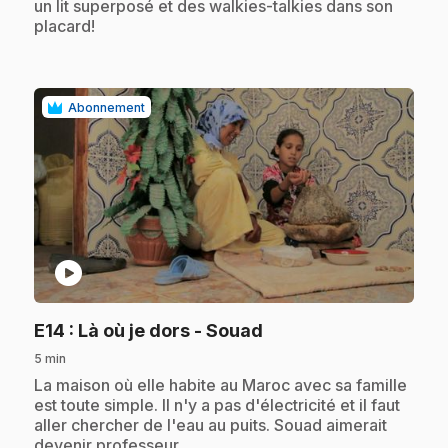
un lit superposé et des walkies-talkies dans son
placard!
Abonnement
play_circle
.
E14
: Là où je dors - Souad
5 min
.
La maison où elle habite au Maroc avec sa famille
est toute simple. Il n'y a pas d'électricité et il faut
aller chercher de l'eau au puits. Souad aimerait
devenir professeur.