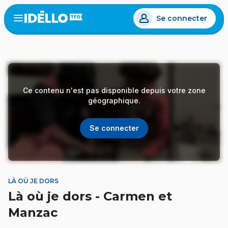
Aller
Se connecter
au
Open
the
contenu
menu
principal
Ce contenu n'est pas disponible depuis votre zone
géographique.
Se connecter
LÀ OÙ JE DORS
Là où je dors - Carmen et
Manzac