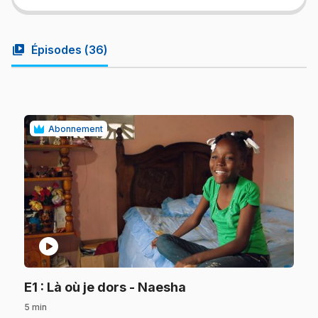
video_library
Épisodes (
36
)
Abonnement
play_circle
.
E1
: Là où je dors - Naesha
5 min