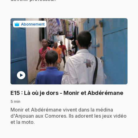
Abonnement
play_circle
.
E15
: Là où je dors - Monir et Abdérémane
5 min
.
Monir et Abdérémane vivent dans la médina
d'Anjouan aux Comores. Ils adorent les jeux vidéo
et la moto.