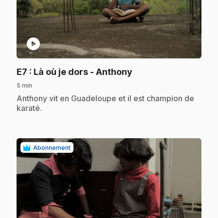
play_circle
.
E7
: Là où je dors - Anthony
5 min
.
Anthony vit en Guadeloupe et il est champion de
karaté.
Abonnement