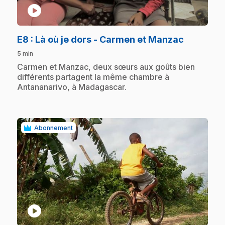
play_circle
.
E8
: Là où je dors - Carmen et Manzac
5 min
.
Carmen et Manzac, deux sœurs aux goûts bien
différents partagent la même chambre à
Antananarivo, à Madagascar.
Abonnement
play_circle