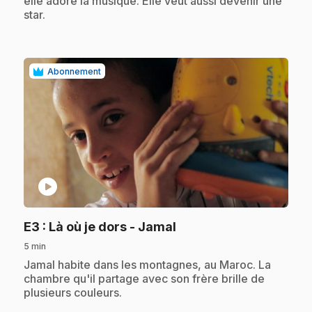
elle adore la musique. Elle veut aussi devenir une
star.
Abonnement
play_circle
.
E3
: Là où je dors - Jamal
5 min
.
Jamal habite dans les montagnes, au Maroc. La
chambre qu'il partage avec son frère brille de
plusieurs couleurs.