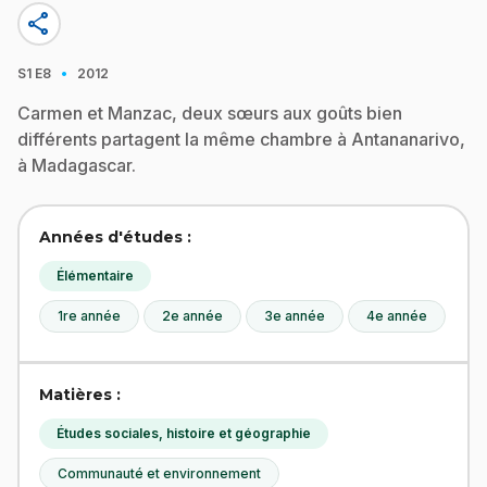
share
·
S1
E8
2012
Carmen et Manzac, deux sœurs aux goûts bien
différents partagent la même chambre à Antananarivo,
à Madagascar.
Années d'études :
Élémentaire
1re année
2e année
3e année
4e année
Matières :
Études sociales, histoire et géographie
Communauté et environnement