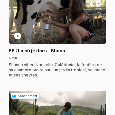
play_circle
.
E6
: Là où je dors - Shana
5 min
.
Shanna vit en Nouvelle-Calédonie, la fenêtre de
sa chambre ouvre sur : un jardin tropical, sa vache
et ses chèvres.
Abonnement