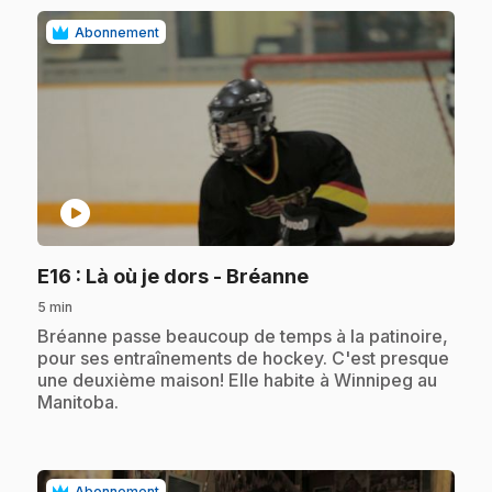
Abonnement
play_circle
.
E16
: Là où je dors - Bréanne
5 min
.
Bréanne passe beaucoup de temps à la patinoire,
pour ses entraînements de hockey. C'est presque
une deuxième maison! Elle habite à Winnipeg au
Manitoba.
Abonnement