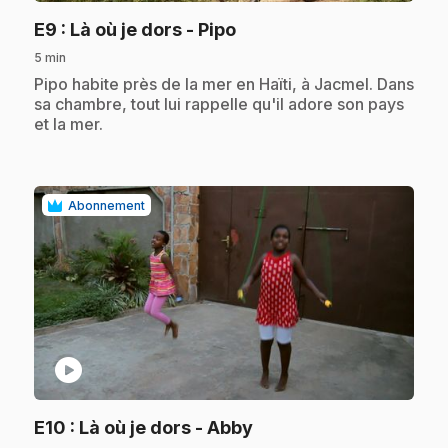
.
E9
: Là où je dors - Pipo
5 min
.
Pipo habite près de la mer en Haïti, à Jacmel. Dans
sa chambre, tout lui rappelle qu'il adore son pays
et la mer.
Abonnement
play_circle
.
E10
: Là où je dors - Abby