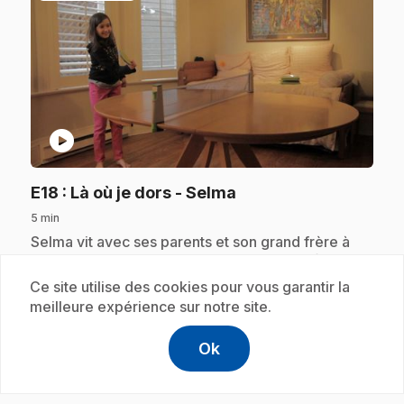
play_circle
.
E18
: Là où je dors - Selma
5 min
.
Selma vit avec ses parents et son grand frère à
Vancouver. Dans sa chambre, Selma joue à faire
l'acrobate! Elle collectionne aussi les petites
Ce site utilise des cookies pour vous garantir la
figurines. Elle en a plein!
meilleure expérience sur notre site.
Ok
help
Aide
Accéder à l
,Ce lien s'
Abonnement