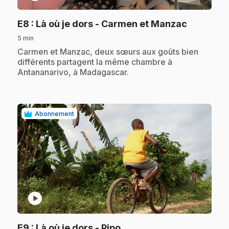
.
E8
: Là où je dors - Carmen et Manzac
5 min
.
Carmen et Manzac, deux sœurs aux goûts bien
différents partagent la même chambre à
Antananarivo, à Madagascar.
Abonnement
play_circle
.
E9
: Là où je dors - Pipo