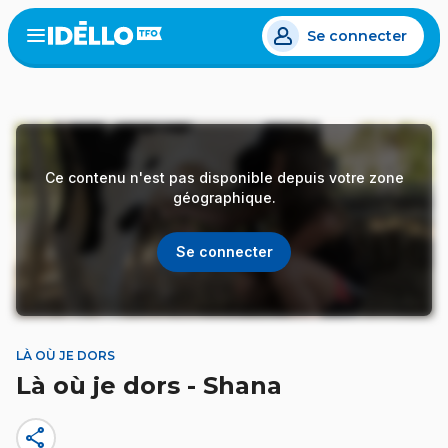
Aller
Se connecter
au
Open
the
contenu
menu
principal
Ce contenu n'est pas disponible depuis votre zone
géographique.
Se connecter
LÀ OÙ JE DORS
Là où je dors - Shana
share