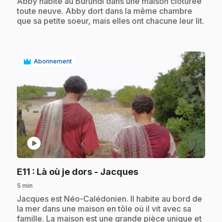
.
Abby habite au Burundi dans une maison clôturée
toute neuve. Abby dort dans la même chambre
que sa petite soeur, mais elles ont chacune leur lit.
Abonnement
play_circle
.
E11
: Là où je dors - Jacques
5 min
.
Jacques est Néo-Calédonien. Il habite au bord de
la mer dans une maison en tôle où il vit avec sa
famille. La maison est une grande pièce unique et