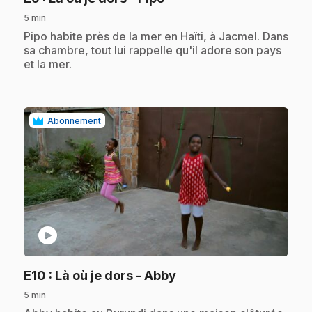
5 min
.
Pipo habite près de la mer en Haïti, à Jacmel. Dans
sa chambre, tout lui rappelle qu'il adore son pays
et la mer.
Abonnement
play_circle
.
E10
: Là où je dors - Abby
5 min