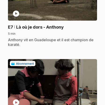
play_circle
.
E7
: Là où je dors - Anthony
5 min
.
Anthony vit en Guadeloupe et il est champion de
karaté.
Abonnement
play_circle