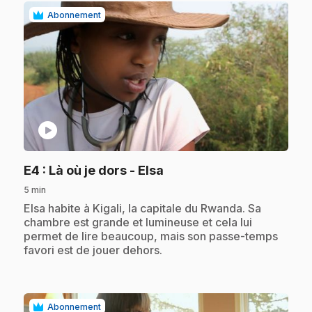
Abonnement
play_circle
.
E4
: Là où je dors - Elsa
5 min
.
Elsa habite à Kigali, la capitale du Rwanda. Sa
chambre est grande et lumineuse et cela lui
permet de lire beaucoup, mais son passe-temps
favori est de jouer dehors.
Abonnement