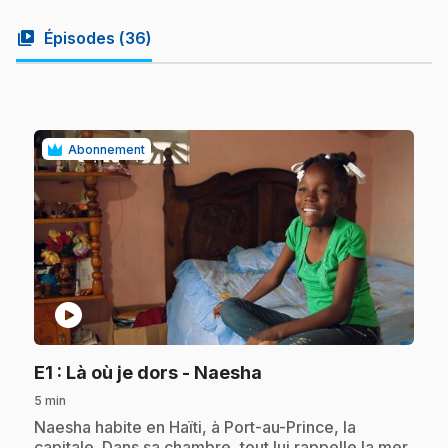
video_library
Épisodes (
36
)
Abonnement
play_circle
.
E1
: Là où je dors - Naesha
5 min
.
Naesha habite en Haïti, à Port-au-Prince, la
capitale. Dans sa chambre, tout lui rappelle la mer