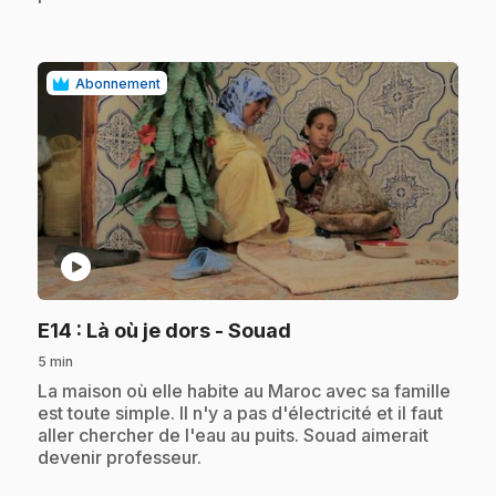
Abonnement
play_circle
.
E14
: Là où je dors - Souad
5 min
.
La maison où elle habite au Maroc avec sa famille
est toute simple. Il n'y a pas d'électricité et il faut
aller chercher de l'eau au puits. Souad aimerait
devenir professeur.