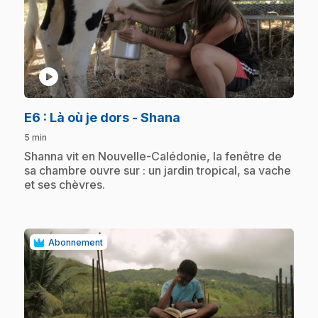
play_circle
.
E6
: Là où je dors - Shana
5 min
.
Shanna vit en Nouvelle-Calédonie, la fenêtre de
sa chambre ouvre sur : un jardin tropical, sa vache
et ses chèvres.
Abonnement