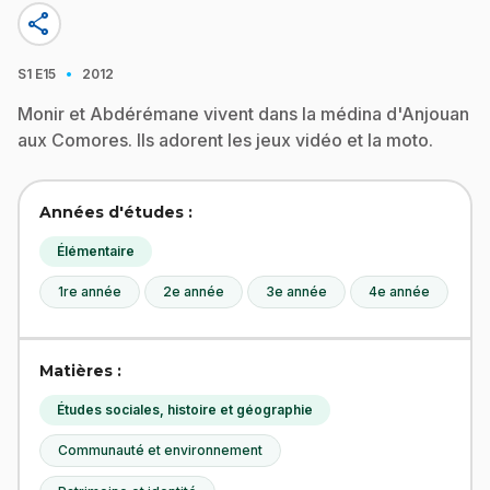
share
·
S1
E15
2012
Monir et Abdérémane vivent dans la médina d'Anjouan
aux Comores. Ils adorent les jeux vidéo et la moto.
Années d'études :
Élémentaire
1re année
2e année
3e année
4e année
Matières :
Études sociales, histoire et géographie
Communauté et environnement