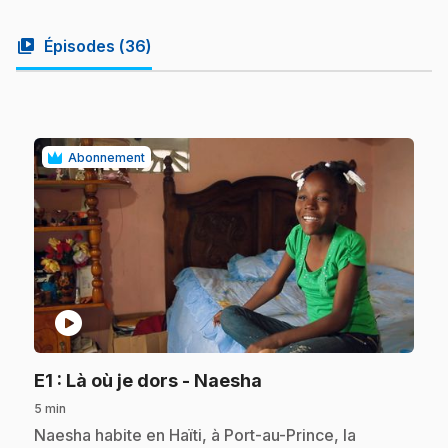
video_library
Épisodes (
36
)
Abonnement
play_circle
.
E1
: Là où je dors - Naesha
5 min
.
Naesha habite en Haïti, à Port-au-Prince, la