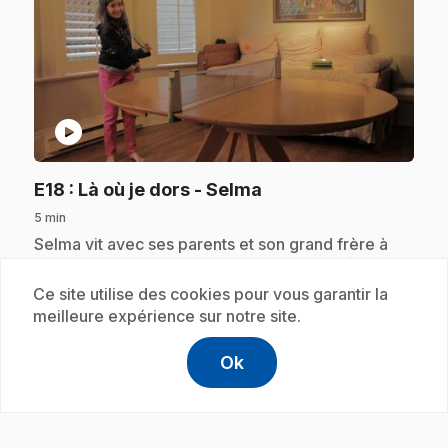
play_circle
.
E18
: Là où je dors - Selma
5 min
.
Selma vit avec ses parents et son grand frère à
Vancouver. Dans sa chambre, Selma joue à faire
l'acrobate! Elle collectionne aussi les petites
Ce site utilise des cookies pour vous garantir la
figurines. Elle en a plein!
meilleure expérience sur notre site.
Ok
help
Aide
Accéder à l
,Ce lien s'
Abonnement