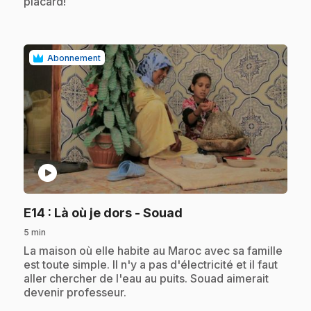
placard!
Abonnement
play_circle
.
E14
: Là où je dors - Souad
5 min
.
La maison où elle habite au Maroc avec sa famille
est toute simple. Il n'y a pas d'électricité et il faut
aller chercher de l'eau au puits. Souad aimerait
devenir professeur.