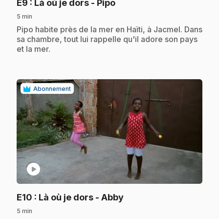
.
E9
: Là où je dors - Pipo
5 min
.
Pipo habite près de la mer en Haïti, à Jacmel. Dans
sa chambre, tout lui rappelle qu'il adore son pays
et la mer.
Abonnement
play_circle
.
E10
: Là où je dors - Abby
5 min