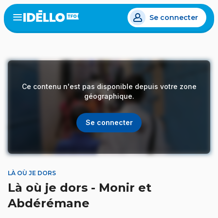
Aller
Se connecter
au
Open
the
contenu
menu
principal
Ce contenu n'est pas disponible depuis votre zone
géographique.
Se connecter
LÀ OÙ JE DORS
Là où je dors - Monir et
Abdérémane