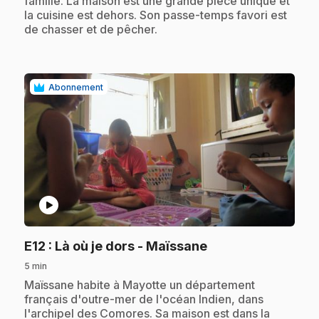
famille. La maison est une grande pièce unique et
la cuisine est dehors. Son passe-temps favori est
de chasser et de pêcher.
Abonnement
play_circle
.
E12
: Là où je dors - Maïssane
5 min
.
Maïssane habite à Mayotte un département
français d'outre-mer de l'océan Indien, dans
l'archipel des Comores. Sa maison est dans la