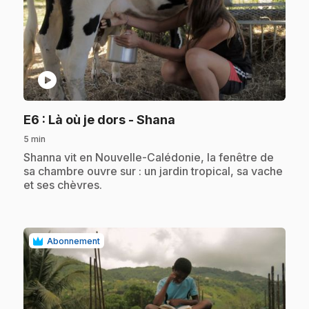
play_circle
.
E6
: Là où je dors - Shana
5 min
.
Shanna vit en Nouvelle-Calédonie, la fenêtre de
sa chambre ouvre sur : un jardin tropical, sa vache
et ses chèvres.
Abonnement