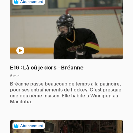
Abonnement
play_circle
.
E16
: Là où je dors - Bréanne
5 min
.
Bréanne passe beaucoup de temps à la patinoire,
pour ses entraînements de hockey. C'est presque
une deuxième maison! Elle habite à Winnipeg au
Manitoba.
Abonnement