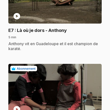
play_circle
.
E7
: Là où je dors - Anthony
5 min
.
Anthony vit en Guadeloupe et il est champion de
karaté.
Abonnement
play_circle