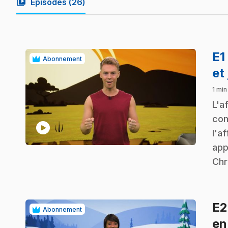
video_library
Épisodes (
26
)
E1
Abonnement
et
1 min
.
L'a
com
play_circle
l'a
app
Chr
E
Abonnement
en