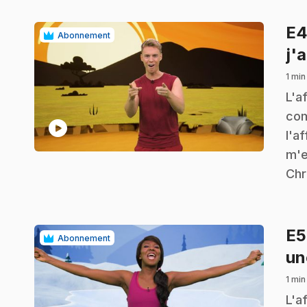
E
Abonnement
j'
1 min
.
L'a
com
play_circle
l'a
m'e
Chr
E
Abonnement
un
1 min
.
L'a