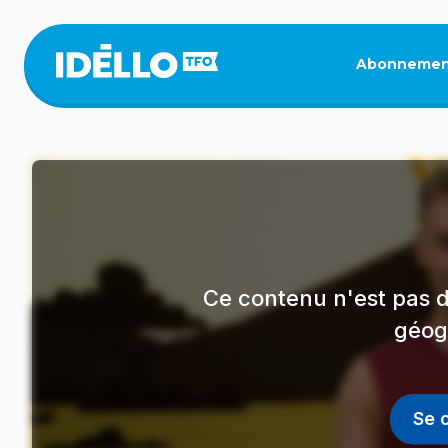
Aller
au
contenu
Abonnemen
principal
Ce contenu n'est pas d
géog
Se 