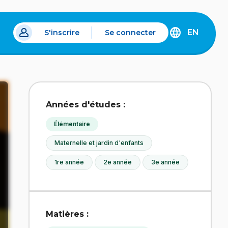
EN
S'inscrire
Se connecter
s un nouvel onglet.
DISCOVER
THE
ENGLISH
VERSION
OF
IDÉLLO.
Années d'études :
Élémentaire
Maternelle et jardin d'enfants
1re année
2e année
3e année
Matières :