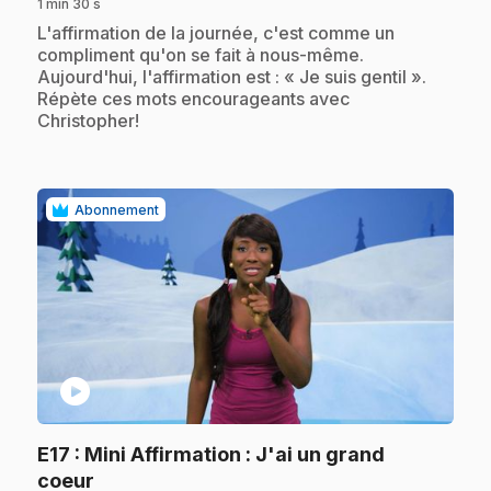
1 min 30 s
.
L'affirmation de la journée, c'est comme un
compliment qu'on se fait à nous-même.
Aujourd'hui, l'affirmation est : « Je suis gentil ».
Répète ces mots encourageants avec
Christopher!
Abonnement
play_circle
E17
: Mini Affirmation : J'ai un grand
.
coeur