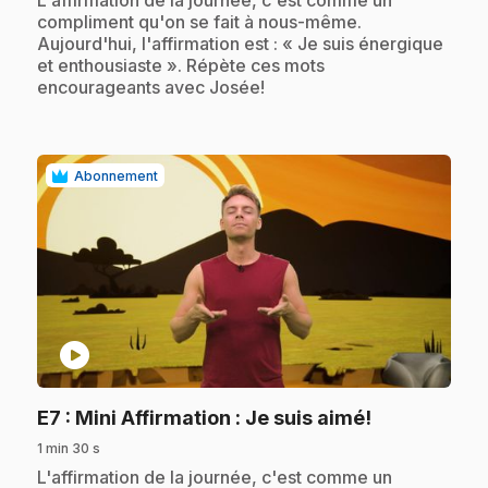
compliment qu'on se fait à nous-même.
Aujourd'hui, l'affirmation est : « Je suis énergique
et enthousiaste ». Répète ces mots
encourageants avec Josée!
Abonnement
play_circle
.
E7
: Mini Affirmation : Je suis aimé!
1 min 30 s
.
L'affirmation de la journée, c'est comme un