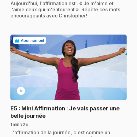
Aujourd'hui, l'affirmation est : « Je m'aime et
j'aime ceux qui m'entourent ». Répète ces mots
encourageants avec Christopher!
Abonnement
play_circle
E5
: Mini Affirmation : Je vais passer une
.
belle journée
1 min 30 s
.
L'affirmation de la journée, c'est comme un