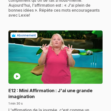
compliment qu'on se fait à nous-même.
Aujourd'hui, l'affirmation est : « J'ai plein de
bonnes idées ». Répète ces mots encourageants
avec Lexie!
Abonnement
play_circle
E12
: Mini Affirmation : J'ai une grande
.
imagination
1 min 30 s
.
L'affirmation de la journée, c'est comme un