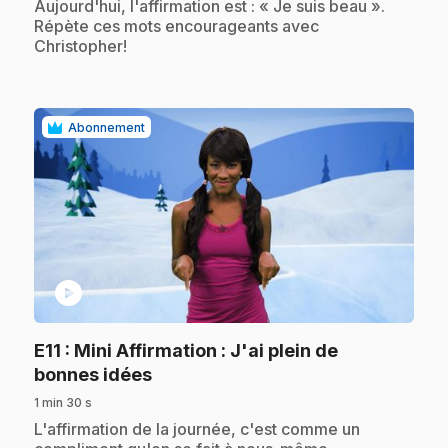
Aujourd'hui, l'affirmation est : « Je suis beau ».
Répète ces mots encourageants avec
Christopher!
Abonnement
play_circle
E11
: Mini Affirmation : J'ai plein de
.
bonnes idées
1 min 30 s
.
L'affirmation de la journée, c'est comme un