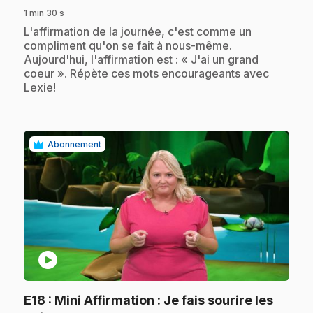
1 min 30 s
.
L'affirmation de la journée, c'est comme un
compliment qu'on se fait à nous-même.
Aujourd'hui, l'affirmation est : « J'ai un grand
coeur ». Répète ces mots encourageants avec
Lexie!
Abonnement
play_circle
E18
: Mini Affirmation : Je fais sourire les