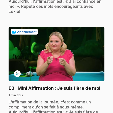
Aujourd'hui, l'affirmation est : « J'ai confiance en
moi ». Répète ces mots encourageants avec
Lexie!
Abonnement
play_circle
.
E3
: Mini Affirmation : Je suis fière de moi
1 min 30 s
.
L'affirmation de la journée, c'est comme un
compliment qu'on se fait à nous-même.
Aujourd'hui, l'affirmation est : « Je suis fière de