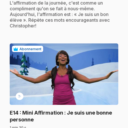
.
L'affirmation de la journée, c'est comme un
compliment qu'on se fait à nous-même.
Aujourd'hui, l'affirmation est : « Je suis un bon
élève ». Répète ces mots encourageants avec
Christopher!
Abonnement
play_circle
E14
: Mini Affirmation : Je suis une bonne
.
personne
1 min 30 s