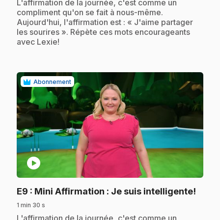
.
L'affirmation de la journée, c'est comme un
compliment qu'on se fait à nous-même.
Aujourd'hui, l'affirmation est : « J'aime partager
les sourires ». Répète ces mots encourageants
avec Lexie!
Abonnement
play_circle
.
E9
: Mini Affirmation : Je suis intelligente!
1 min 30 s
.
L'affirmation de la journée, c'est comme un