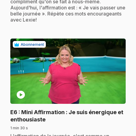
compliment qu'on se fait à nous-même.
Aujourd'hui, l'affirmation est : « Je vais passer une
belle journée ». Répète ces mots encourageants
avec Lexie!
Abonnement
play_circle
E6
: Mini Affirmation : Je suis énergique et
.
enthousiaste
1 min 30 s
.
L'affirmation de la journée, c'est comme un