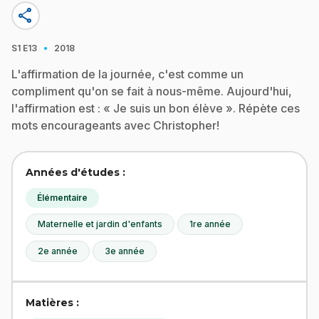
share
·
S1
E13
2018
L'affirmation de la journée, c'est comme un
compliment qu'on se fait à nous-même. Aujourd'hui,
l'affirmation est : « Je suis un bon élève ». Répète ces
mots encourageants avec Christopher!
Années d'études :
Élémentaire
Maternelle et jardin d'enfants
1re année
2e année
3e année
Matières :