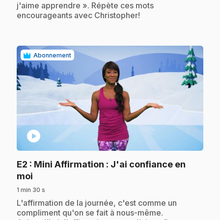
j'aime apprendre ». Répète ces mots
encourageants avec Christopher!
Abonnement
play_circle
E2
: Mini Affirmation : J'ai confiance en
.
moi
1 min 30 s
.
L'affirmation de la journée, c'est comme un
compliment qu'on se fait à nous-même.