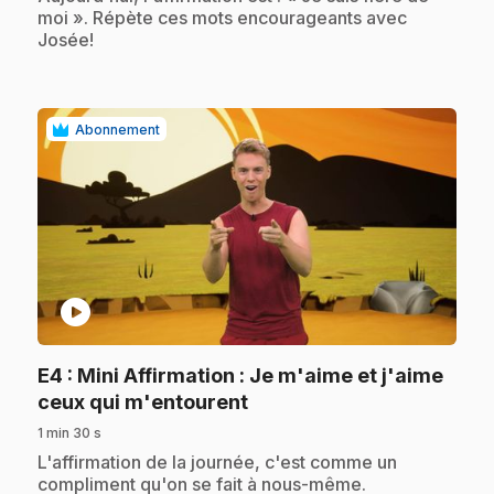
moi ». Répète ces mots encourageants avec
Josée!
Abonnement
play_circle
E4
: Mini Affirmation : Je m'aime et j'aime
.
ceux qui m'entourent
1 min 30 s
.
L'affirmation de la journée, c'est comme un
compliment qu'on se fait à nous-même.