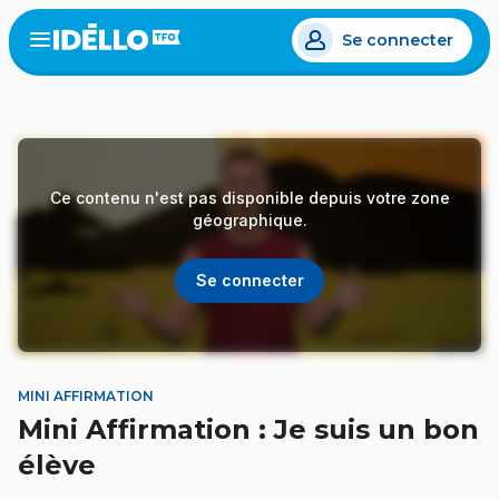
Aller
Se connecter
au
Open
the
contenu
menu
principal
Ce contenu n'est pas disponible depuis votre zone
géographique.
Se connecter
MINI AFFIRMATION
Mini Affirmation : Je suis un bon
élève