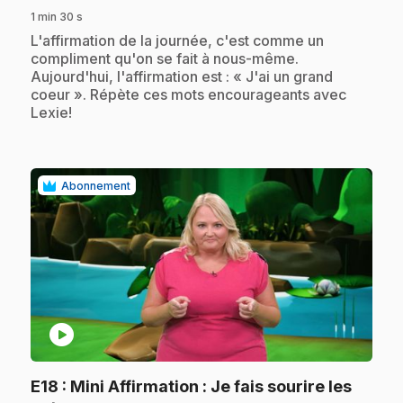
1 min 30 s
.
L'affirmation de la journée, c'est comme un
compliment qu'on se fait à nous-même.
Aujourd'hui, l'affirmation est : « J'ai un grand
coeur ». Répète ces mots encourageants avec
Lexie!
Abonnement
play_circle
E18
: Mini Affirmation : Je fais sourire les