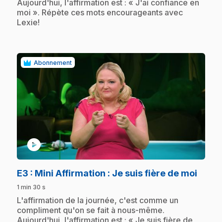
Aujourd'hui, l'affirmation est : « J'ai confiance en
moi ». Répète ces mots encourageants avec
Lexie!
Abonnement
play_circle
.
E3
: Mini Affirmation : Je suis fière de moi
1 min 30 s
.
L'affirmation de la journée, c'est comme un
compliment qu'on se fait à nous-même.
Aujourd'hui, l'affirmation est : « Je suis fière de