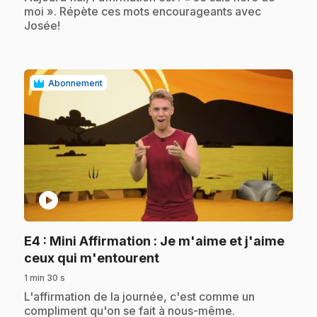
moi ». Répète ces mots encourageants avec
Josée!
Abonnement
play_circle
E4
: Mini Affirmation : Je m'aime et j'aime
.
ceux qui m'entourent
1 min 30 s
.
L'affirmation de la journée, c'est comme un
compliment qu'on se fait à nous-même.