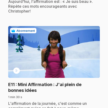
Aujourd'hui, l'affirmation est : « Je suis beau ».
Répète ces mots encourageants avec
Christopher!
Abonnement
play_circle
E11
: Mini Affirmation : J'ai plein de
.
bonnes idées
1 min 30 s
.
L'affirmation de la journée, c'est comme un