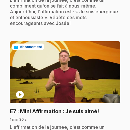
compliment qu'on se fait à nous-même.
Aujourd'hui, l'affirmation est : « Je suis énergique
et enthousiaste ». Répète ces mots
encourageants avec Josée!
Abonnement
play_circle
.
E7
: Mini Affirmation : Je suis aimé!
1 min 30 s
.
L'affirmation de la journée, c'est comme un