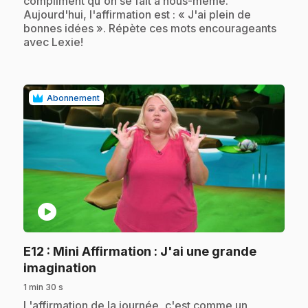
compliment qu'on se fait à nous-même.
Aujourd'hui, l'affirmation est : « J'ai plein de
bonnes idées ». Répète ces mots encourageants
avec Lexie!
Abonnement
play_circle
E12
: Mini Affirmation : J'ai une grande
.
imagination
1 min 30 s
.
L'affirmation de la journée, c'est comme un