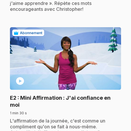
j'aime apprendre ». Répète ces mots
encourageants avec Christopher!
Abonnement
play_circle
E2
: Mini Affirmation : J'ai confiance en
.
moi
1 min 30 s
.
L'affirmation de la journée, c'est comme un
compliment qu'on se fait à nous-même.