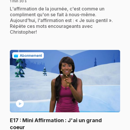
1 min 30 s
.
L'affirmation de la journée, c'est comme un
compliment qu'on se fait à nous-même.
Aujourd'hui, l'affirmation est : « Je suis gentil ».
Répète ces mots encourageants avec
Christopher!
Abonnement
play_circle
E17
: Mini Affirmation : J'ai un grand
.
coeur