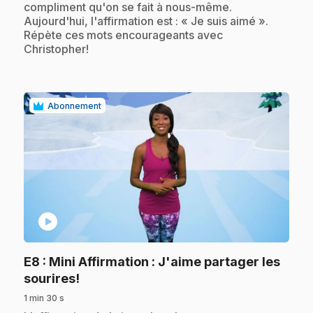
compliment qu'on se fait à nous-même.
Aujourd'hui, l'affirmation est : « Je suis aimé ».
Répète ces mots encourageants avec
Christopher!
Abonnement
play_circle
E8
: Mini Affirmation : J'aime partager les
.
sourires!
1 min 30 s