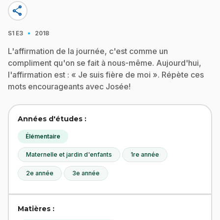
share
·
S1
E3
2018
L'affirmation de la journée, c'est comme un
compliment qu'on se fait à nous-même. Aujourd'hui,
l'affirmation est : « Je suis fière de moi ». Répète ces
mots encourageants avec Josée!
Années d'études :
Élémentaire
Maternelle et jardin d'enfants
1re année
2e année
3e année
Matières :