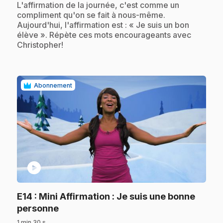
.
L'affirmation de la journée, c'est comme un
compliment qu'on se fait à nous-même.
Aujourd'hui, l'affirmation est : « Je suis un bon
élève ». Répète ces mots encourageants avec
Christopher!
Abonnement
play_circle
E14
: Mini Affirmation : Je suis une bonne
.
personne
1 min 30 s