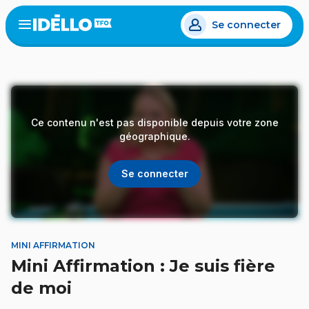
Aller
Se connecter
au
Open
the
contenu
menu
principal
Ce contenu n'est pas disponible depuis votre zone
géographique.
Se connecter
MINI AFFIRMATION
Mini Affirmation : Je suis fière
de moi