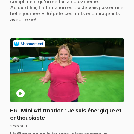
compliment qu'on se fait à nous-même.
Aujourd'hui, l'affirmation est : « Je vais passer une
belle journée ». Répète ces mots encourageants
avec Lexie!
Abonnement
play_circle
E6
: Mini Affirmation : Je suis énergique et
.
enthousiaste
1 min 30 s
.
L'affirmation de la journée, c'est comme un