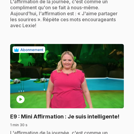
.
L'affirmation de la journée, c'est comme un
compliment qu'on se fait à nous-même.
Aujourd'hui, l'affirmation est : « J'aime partager
les sourires ». Répète ces mots encourageants
avec Lexie!
Abonnement
play_circle
.
E9
: Mini Affirmation : Je suis intelligente!
1 min 30 s
.
L'affirmation de la journée, c'est comme un