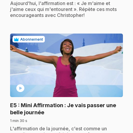
Aujourd'hui, l'affirmation est : « Je m'aime et
j'aime ceux qui m'entourent ». Répète ces mots
encourageants avec Christopher!
Abonnement
play_circle
E5
: Mini Affirmation : Je vais passer une
.
belle journée
1 min 30 s
.
L'affirmation de la journée, c'est comme un