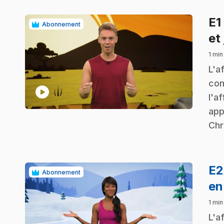
E1
Abonnement
et
1 min
.
L'a
com
play_circle
l'a
app
Chr
E
Abonnement
en
1 min
.
L'a