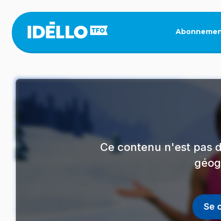
Aller
au
contenu
Abonnemen
principal
Ce contenu n'est pas d
géog
Se 