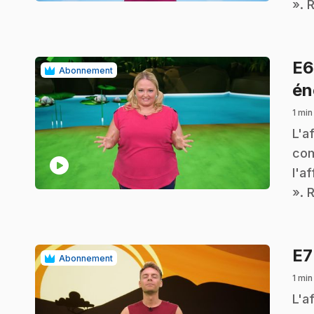
». 
E
Abonnement
én
1 min
.
L'a
com
play_circle
l'a
». 
E
Abonnement
1 min
.
L'a