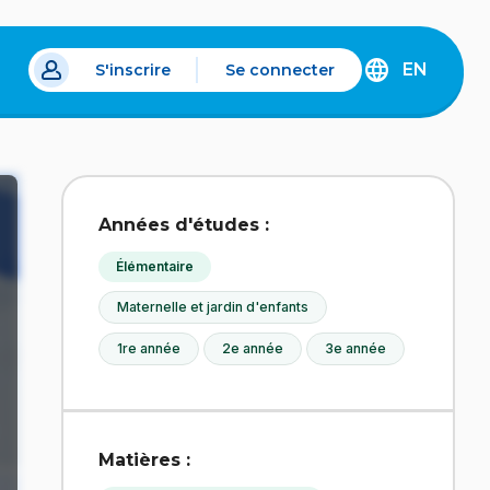
EN
S'inscrire
Se connecter
s un nouvel onglet.
DISCOVER
THE
ENGLISH
VERSION
OF
IDÉLLO.
Années d'études :
Élémentaire
Maternelle et jardin d'enfants
1re année
2e année
3e année
Matières :