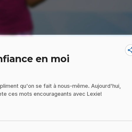
sha
onfiance en moi
pliment qu'on se fait à nous-même. Aujourd'hui,
épète ces mots encourageants avec Lexie!