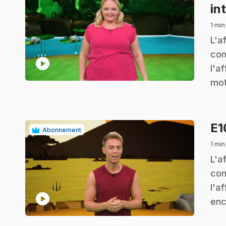
in
1 min
.
L'a
com
play_circle
l'a
mot
E
Abonnement
1 min
.
L'a
com
l'a
play_circle
enc