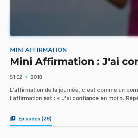
MINI AFFIRMATION
Mini Affirmation : J'ai c
·
S1
E2
2018
L'affirmation de la journée, c'est comme un com
l'affirmation est : « J'ai confiance en moi ». R
video_library
Épisodes (
26
)