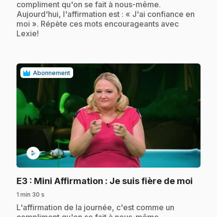
compliment qu'on se fait à nous-même.
Aujourd'hui, l'affirmation est : « J'ai confiance en
moi ». Répète ces mots encourageants avec
Lexie!
Abonnement
play_circle
.
E3
: Mini Affirmation : Je suis fière de moi
1 min 30 s
.
L'affirmation de la journée, c'est comme un
compliment qu'on se fait à nous-même.