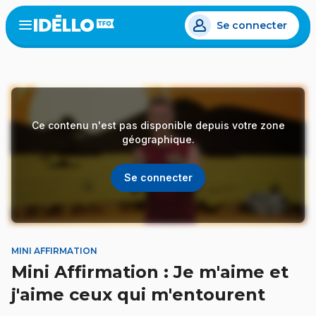
Aller
Se connecter
au
Open
the
contenu
menu
principal
Ce contenu n'est pas disponible depuis votre zone
géographique.
Se connecter
MINI AFFIRMATION
Mini Affirmation : Je m'aime et
j'aime ceux qui m'entourent