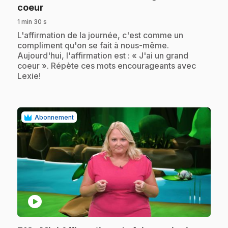
.
coeur
1 min 30 s
.
L'affirmation de la journée, c'est comme un
compliment qu'on se fait à nous-même.
Aujourd'hui, l'affirmation est : « J'ai un grand
coeur ». Répète ces mots encourageants avec
Lexie!
Abonnement
play_circle