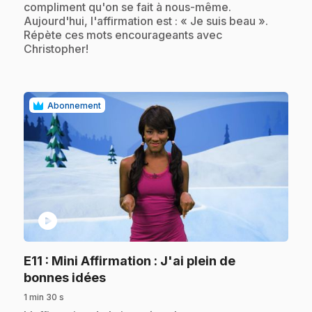
compliment qu'on se fait à nous-même.
Aujourd'hui, l'affirmation est : « Je suis beau ».
Répète ces mots encourageants avec
Christopher!
Abonnement
play_circle
E11
: Mini Affirmation : J'ai plein de
.
bonnes idées
1 min 30 s