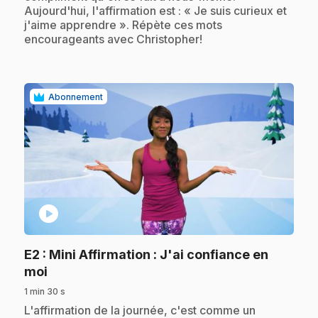
Aujourd'hui, l'affirmation est : « Je suis curieux et
j'aime apprendre ». Répète ces mots
encourageants avec Christopher!
Abonnement
play_circle
E2
: Mini Affirmation : J'ai confiance en
.
moi
1 min 30 s
.
L'affirmation de la journée, c'est comme un