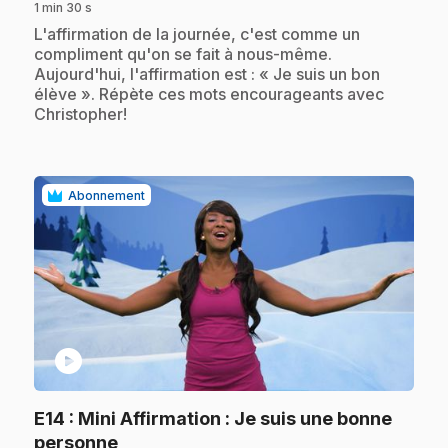
1 min 30 s
.
L'affirmation de la journée, c'est comme un
compliment qu'on se fait à nous-même.
Aujourd'hui, l'affirmation est : « Je suis un bon
élève ». Répète ces mots encourageants avec
Christopher!
Abonnement
play_circle
E14
: Mini Affirmation : Je suis une bonne
.
personne