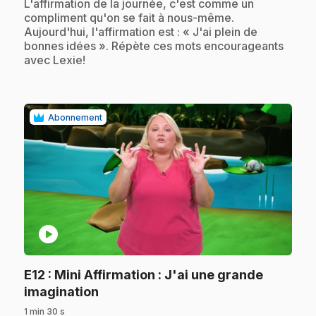
.
L'affirmation de la journée, c'est comme un
compliment qu'on se fait à nous-même.
Aujourd'hui, l'affirmation est : « J'ai plein de
bonnes idées ». Répète ces mots encourageants
avec Lexie!
Abonnement
play_circle
E12
: Mini Affirmation : J'ai une grande
.
imagination
1 min 30 s