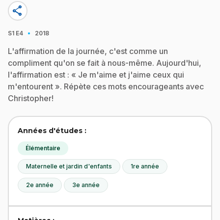
share
·
S1
E4
2018
L'affirmation de la journée, c'est comme un
compliment qu'on se fait à nous-même. Aujourd'hui,
l'affirmation est : « Je m'aime et j'aime ceux qui
m'entourent ». Répète ces mots encourageants avec
Christopher!
Années d'études :
Élémentaire
Maternelle et jardin d'enfants
1re année
2e année
3e année