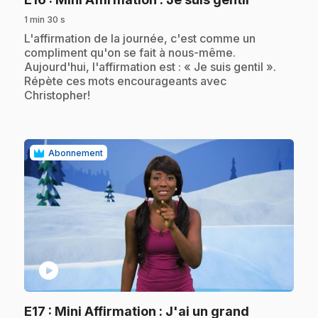
1 min 30 s
.
L'affirmation de la journée, c'est comme un
compliment qu'on se fait à nous-même.
Aujourd'hui, l'affirmation est : « Je suis gentil ».
Répète ces mots encourageants avec
Christopher!
Abonnement
play_circle
E17
: Mini Affirmation : J'ai un grand