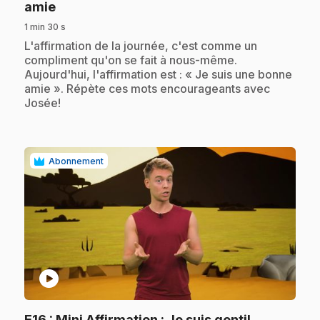
.
amie
1 min 30 s
.
L'affirmation de la journée, c'est comme un
compliment qu'on se fait à nous-même.
Aujourd'hui, l'affirmation est : « Je suis une bonne
amie ». Répète ces mots encourageants avec
Josée!
Abonnement
play_circle
.
E16
: Mini Affirmation : Je suis gentil