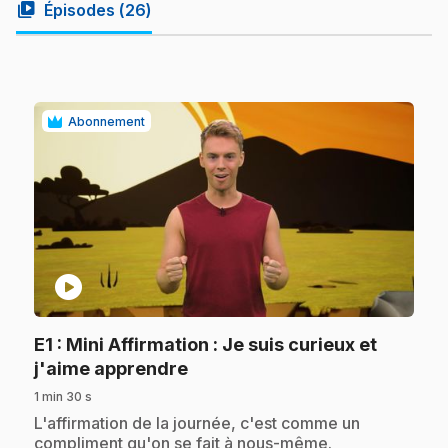
video_library
Épisodes (
26
)
Abonnement
play_circle
E1
: Mini Affirmation : Je suis curieux et
.
j'aime apprendre
1 min 30 s
.
L'affirmation de la journée, c'est comme un
compliment qu'on se fait à nous-même.