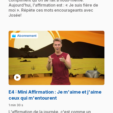
Aujourd'hui, l'affirmation est : « Je suis fière de
moi ». Répète ces mots encourageants avec
Josée!
Abonnement
play_circle
E4
: Mini Affirmation : Je m'aime et j'aime
.
ceux qui m'entourent
1 min 30 s
.
L'affirmation de la journée, c'est comme un