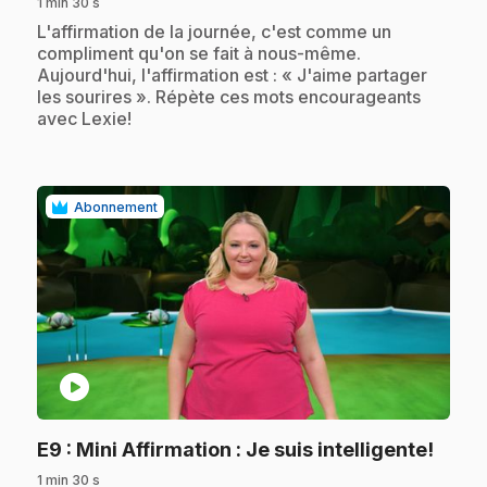
1 min 30 s
.
L'affirmation de la journée, c'est comme un
compliment qu'on se fait à nous-même.
Aujourd'hui, l'affirmation est : « J'aime partager
les sourires ». Répète ces mots encourageants
avec Lexie!
Abonnement
play_circle
.
E9
: Mini Affirmation : Je suis intelligente!
1 min 30 s