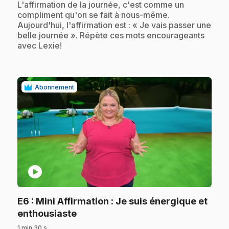
.
L'affirmation de la journée, c'est comme un
compliment qu'on se fait à nous-même.
Aujourd'hui, l'affirmation est : « Je vais passer une
belle journée ». Répète ces mots encourageants
avec Lexie!
Abonnement
play_circle
E6
: Mini Affirmation : Je suis énergique et
.
enthousiaste
1 min 30 s