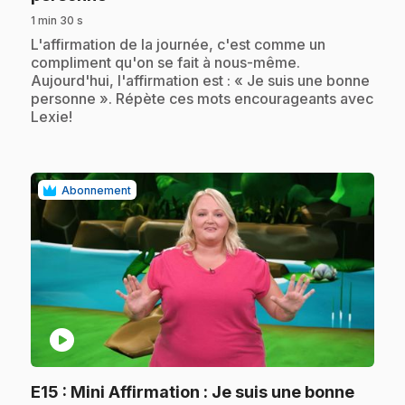
1 min 30 s
.
L'affirmation de la journée, c'est comme un
compliment qu'on se fait à nous-même.
Aujourd'hui, l'affirmation est : « Je suis une bonne
personne ». Répète ces mots encourageants avec
Lexie!
Abonnement
play_circle
E15
: Mini Affirmation : Je suis une bonne