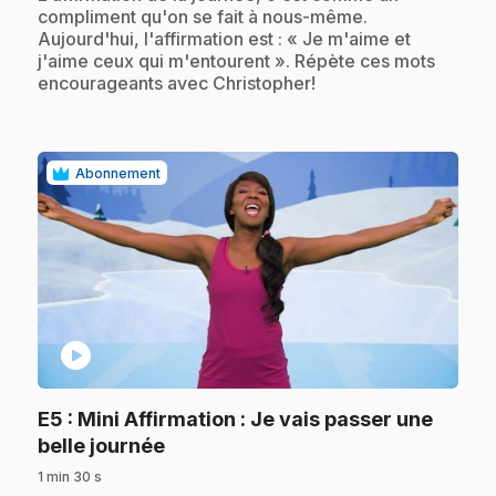
compliment qu'on se fait à nous-même.
Aujourd'hui, l'affirmation est : « Je m'aime et
j'aime ceux qui m'entourent ». Répète ces mots
encourageants avec Christopher!
Abonnement
play_circle
E5
: Mini Affirmation : Je vais passer une
.
belle journée
1 min 30 s