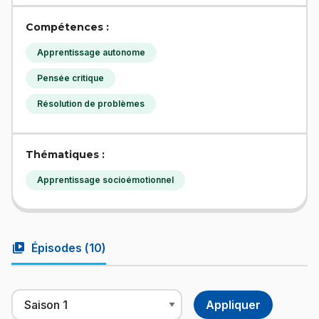
Compétences :
Apprentissage autonome
Pensée critique
Résolution de problèmes
Thématiques :
Apprentissage socioémotionnel
video_library
Épisodes (
10
)