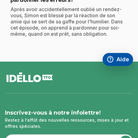
.
Après avoir accidentellement oublié un rendez-
vous, Simon est blessé par la réaction de son
amie qui se sert de sa gaffe pour l'humilier. Dans
cet épisode, on apprend à pardonner pour soi-
même, quand on est prêt, sans obligation.
help
Aide
Accéder à l
,Ce lien s'
pied
de
page
Inscrivez-vous à notre infolettre!
Restez à l’affût des nouvelles ressources, mises à jour et
offres spéciales.