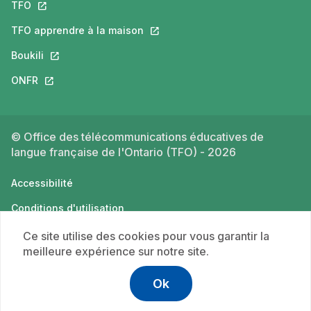
TFO
Ce lien s'ouvrira dans un nouvel onglet.
TFO apprendre à la maison
Ce lien s'ouvrira dans un nouvel o
Boukili
Ce lien s'ouvrira dans un nouvel onglet.
ONFR
Ce lien s'ouvrira dans un nouvel onglet.
© Office des télécommunications éducatives de
langue française de l'Ontario (TFO) - 2026
Accessibilité
Conditions d'utilisation
Politique de confidentialité
Ce site utilise des cookies pour vous garantir la
meilleure expérience sur notre site.
Ok