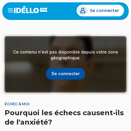
Aller
Se connecter
au
Open
the
contenu
menu
principal
Ce contenu n'est pas disponible depuis votre zone
géographique.
Se connecter
ÉCHEC & MOI
Pourquoi les échecs causent-ils
de l'anxiété?