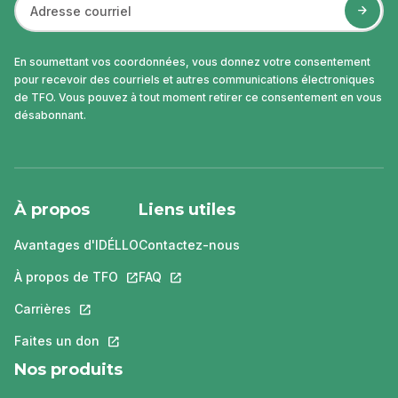
En soumettant vos coordonnées, vous donnez votre consentement
pour recevoir des courriels et autres communications électroniques
de TFO. Vous pouvez à tout moment retirer ce consentement en vous
désabonnant.
À propos
Liens utiles
Avantages d'IDÉLLO
Contactez-nous
À propos de TFO
Ce lien s'ouvrira dans un nouvel onglet.
FAQ
Ce lien s'ouvrira dans un nouvel ongle
Carrières
Ce lien s'ouvrira dans un nouvel onglet.
Faites un don
Ce lien s'ouvrira dans un nouvel onglet.
Nos produits