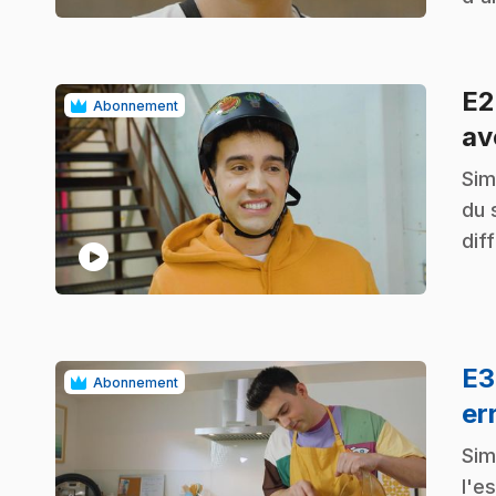
E
Abonnement
av
.
Sim
du 
dif
play_circle
E
Abonnement
er
.
Sim
l'e