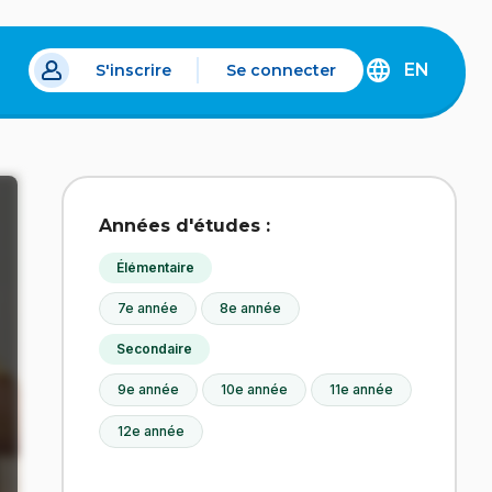
EN
S'inscrire
Se connecter
s un nouvel onglet.
DISCOVER
THE
ENGLISH
VERSION
OF
IDÉLLO.
Années d'études :
Élémentaire
7e année
8e année
Secondaire
9e année
10e année
11e année
12e année