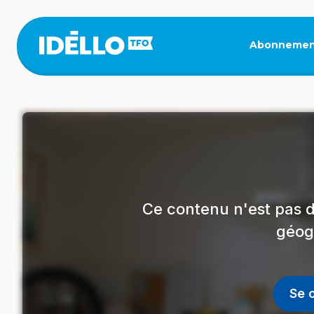
Aller
au
contenu
Abonnemen
principal
Ce contenu n'est pas d
géog
Se 