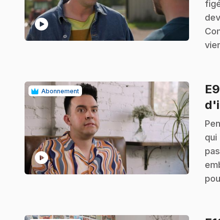
fig
dev
play_circle
Com
vie
E
Abonnement
d'
.
Pen
qui
pas
play_circle
emb
pou