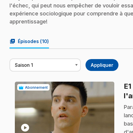
l'échec, qui peut nous empêcher de vouloir essa
expérience sociologique pour comprendre à quel 
apprentissage!
video_library
Épisodes (
10
)
E1
Abonnement
l'
.
Par
lan
bas
play_circle
d'a