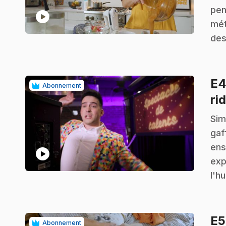
pen
play_circle
mét
des
E
Abonnement
ri
.
Sim
gaf
ens
play_circle
exp
l'hu
E
Abonnement