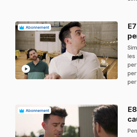
E
Abonnement
pe
.
Sim
les
per
play_circle
per
per
E
Abonnement
ca
.
Pen