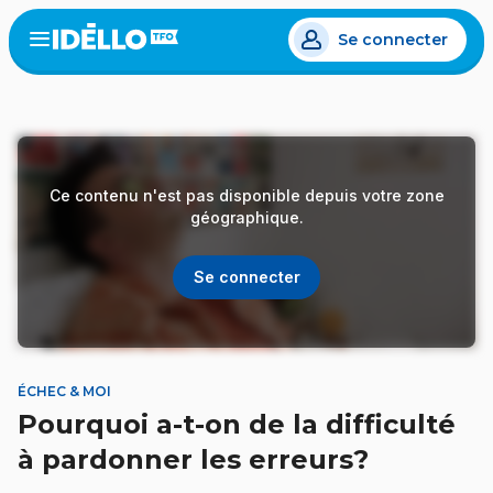
Aller
Se connecter
au
Open
the
contenu
menu
principal
Ce contenu n'est pas disponible depuis votre zone
géographique.
Se connecter
ÉCHEC & MOI
Pourquoi a-t-on de la difficulté
à pardonner les erreurs?