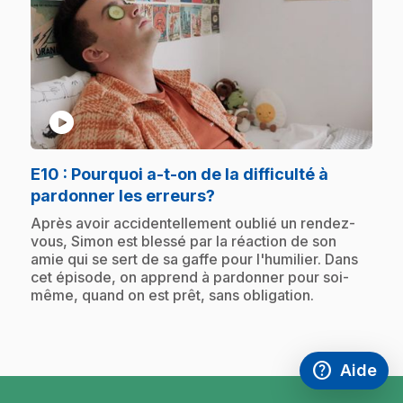
play_circle
E10
: Pourquoi a-t-on de la difficulté à
.
pardonner les erreurs?
.
Après avoir accidentellement oublié un rendez-
vous, Simon est blessé par la réaction de son
amie qui se sert de sa gaffe pour l'humilier. Dans
cet épisode, on apprend à pardonner pour soi-
même, quand on est prêt, sans obligation.
help
Aide
Accéder à l
,Ce lien s'
pied