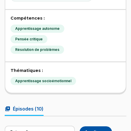
Compétences :
Apprentissage autonome
Pensée critique
Résolution de problèmes
Thématiques :
Apprentissage socioémotionnel
video_library
Épisodes (
10
)