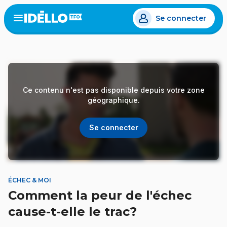
Aller
Se connecter
au
Open
the
contenu
menu
principal
Ce contenu n'est pas disponible depuis votre zone
géographique.
Se connecter
ÉCHEC & MOI
Comment la peur de l'échec
cause-t-elle le trac?