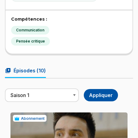
Compétences :
Communication
Pensée critique
video_library
Épisodes (
10
)
Abonnement