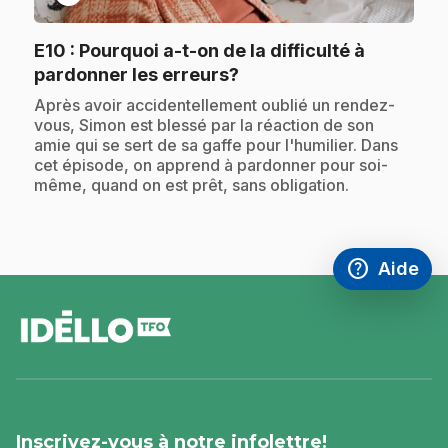
E10
: Pourquoi a-t-on de la difficulté à
.
pardonner les erreurs?
.
Après avoir accidentellement oublié un rendez-
vous, Simon est blessé par la réaction de son
amie qui se sert de sa gaffe pour l'humilier. Dans
cet épisode, on apprend à pardonner pour soi-
même, quand on est prêt, sans obligation.
help
Aide
Accéder à l
,Ce lien s'
pied
de
page
Inscrivez-vous à notre infolettre!