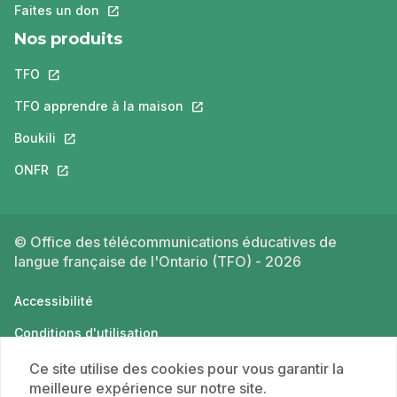
Faites un don
Ce lien s'ouvrira dans un nouvel onglet.
Nos produits
TFO
Ce lien s'ouvrira dans un nouvel onglet.
TFO apprendre à la maison
Ce lien s'ouvrira dans un nouvel o
Boukili
Ce lien s'ouvrira dans un nouvel onglet.
ONFR
Ce lien s'ouvrira dans un nouvel onglet.
© Office des télécommunications éducatives de
langue française de l'Ontario (TFO) - 2026
Accessibilité
Conditions d'utilisation
Politique de confidentialité
Ce site utilise des cookies pour vous garantir la
meilleure expérience sur notre site.